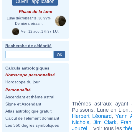
Phase de la lune
Lune décroissante, 30.99%
Dernier croissant
Mer. 12 août 17h37 T.U.
Recherche de célébrité
Calculs astrologiques
Horoscope personnalisé
Horoscope du jour
Personnalité
Ascendant et thème astral
Thèmes astraux ayant
Signe et Ascendant
Poissons, Lune en Lion,
Atlas astrologique gratuit
Herbert Léonard
,
Yann A
Calcul de l'élément dominant
Nichols
,
Jim Clark
,
Fran
Les 360 degrés symboliques
Jouzel
... Voir tous les
thè