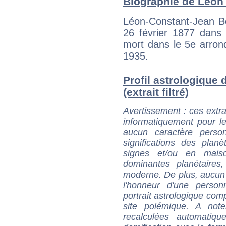
Biographie de Léon B
Léon-Constant-Jean Be
26 février 1877 dans 
mort dans le 5e arron
1935.
Profil astrologique 
(extrait filtré)
Avertissement
: ces extra
informatiquement pour le
aucun caractère perso
significations des pla
signes et/ou en maiso
dominantes planétaires,
moderne. De plus, aucun a
l'honneur d'une personn
portrait astrologique com
site polémique. A note
recalculées automatiq