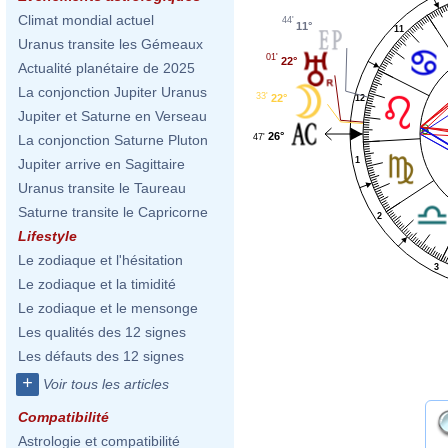
Climat mondial actuel
44'
11°
11
Uranus transite les Gémeaux
01'
22°
Actualité planétaire de 2025
La conjonction Jupiter Uranus
33'
22°
12
Jupiter et Saturne en Verseau
26°
47'
La conjonction Saturne Pluton
1
Jupiter arrive en Sagittaire
Uranus transite le Taureau
Saturne transite le Capricorne
2
Lifestyle
Le zodiaque et l'hésitation
3
Le zodiaque et la timidité
Le zodiaque et le mensonge
Les qualités des 12 signes
Les défauts des 12 signes
+
Voir tous les articles
Compatibilité
Astrologie et compatibilité