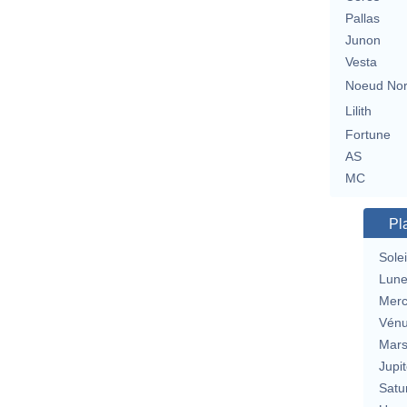
Pallas
Junon
Vesta
Noeud No
Lilith
Fortune
AS
MC
Pl
Solei
Lun
Merc
Vén
Mar
Jupit
Satu