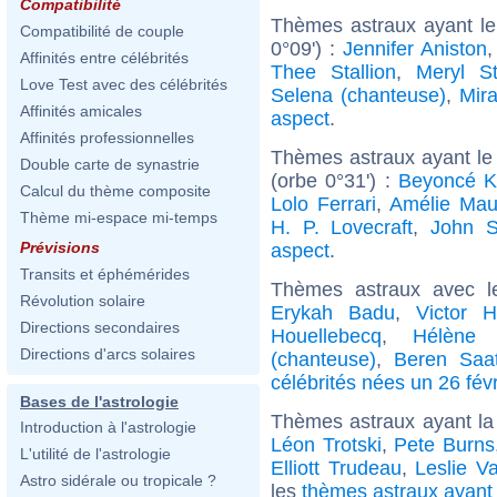
Compatibilité
Thèmes astraux ayant le
Compatibilité de couple
0°09') :
Jennifer Aniston
Affinités entre célébrités
Thee Stallion
,
Meryl St
Love Test avec des célébrités
Selena (chanteuse)
,
Mir
Affinités amicales
aspect
.
Affinités professionnelles
Thèmes astraux ayant le
Double carte de synastrie
(orbe 0°31') :
Beyoncé K
Calcul du thème composite
Lolo Ferrari
,
Amélie Ma
Thème mi-espace mi-temps
H. P. Lovecraft
,
John 
Prévisions
aspect
.
Transits et éphémérides
Thèmes astraux avec l
Révolution solaire
Erykah Badu
,
Victor 
Directions secondaires
Houellebecq
,
Hélène 
Directions d'arcs solaires
(chanteuse)
,
Beren Saa
célébrités nées un 26 févr
Bases de l'astrologie
Thèmes astraux ayant la
Introduction à l'astrologie
Léon Trotski
,
Pete Burns
L'utilité de l'astrologie
Elliott Trudeau
,
Leslie V
Astro sidérale ou tropicale ?
les
thèmes astraux ayant 