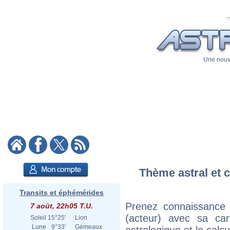
Une nouve
Thème astral et c
Transits et éphémérides
Prenez connaissance
7 août, 22h05 T.U.
(acteur) avec sa cart
Soleil
15°25'
Lion
Lune
9°33'
Gémeaux
astrologique et le calc