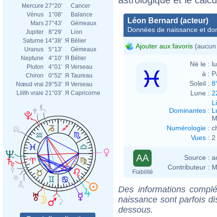
Mercure
27°20'
Cancer
Vénus
1°08'
Balance
Léon Bernard (acteur)
Mars
27°43'
Gémeaux
Données de naissance et dom
Jupiter
8°29'
Lion
Saturne
14°38'
Я
Bélier
Ajouter aux favoris
(aucun 
Uranus
5°13'
Gémeaux
Neptune
4°10'
Я
Bélier
Né le :
l
Pluton
4°01'
Я
Verseau
à :
P
Chiron
0°52'
Я
Taureau
Soleil :
8
Nœud vrai
29°53'
Я
Verseau
Lune :
2
Lilith vraie
21°03'
Я
Capricorne
L
Dominantes
:
L
M
Numérologie
:
c
Vues
:
2
AA
Source :
a
Contributeur :
M
Fiabilité
Des informations complé
naissance sont parfois di
dessous.