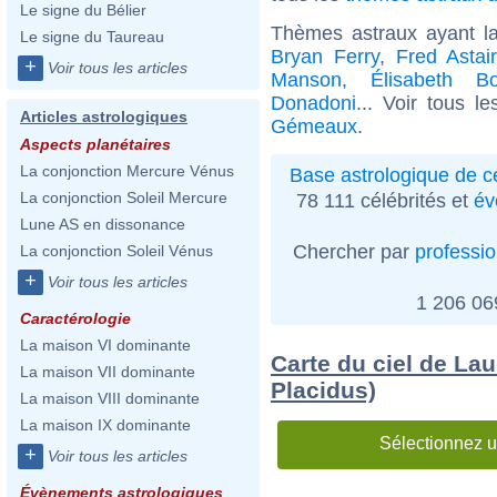
Le signe du Bélier
Thèmes astraux ayant 
Le signe du Taureau
Bryan Ferry
,
Fred Astai
+
Voir tous les articles
Manson
,
Élisabeth B
Donadoni
... Voir tous l
Articles astrologiques
Gémeaux
.
Aspects planétaires
La conjonction Mercure Vénus
Base astrologique de cé
La conjonction Soleil Mercure
78 111 célébrités et
év
Lune AS en dissonance
Chercher par
professi
La conjonction Soleil Vénus
+
Voir tous les articles
1 206 0
Caractérologie
La maison VI dominante
Carte du ciel de La
La maison VII dominante
Placidus)
La maison VIII dominante
La maison IX dominante
Sélectionnez u
+
Voir tous les articles
Évènements astrologiques