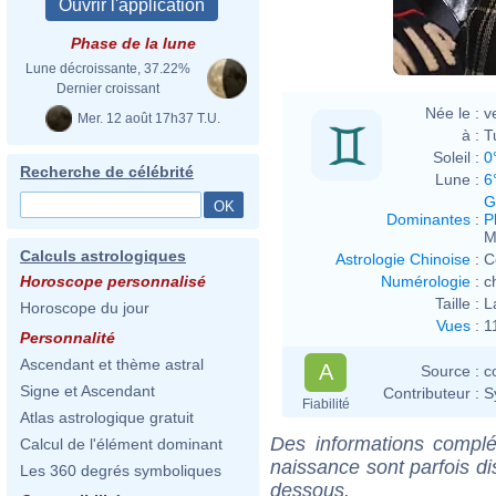
Phase de la lune
Lune décroissante, 37.22%
Dernier croissant
Née le :
v
Mer. 12 août 17h37 T.U.
à :
T
Soleil :
0
Recherche de célébrité
Lune :
6
G
Dominantes
:
P
M
Calculs astrologiques
Astrologie Chinoise
:
C
Numérologie
:
c
Horoscope personnalisé
Taille :
L
Horoscope du jour
Vues
:
1
Personnalité
Ascendant et thème astral
A
Source :
c
Signe et Ascendant
Contributeur :
S
Fiabilité
Atlas astrologique gratuit
Des informations complé
Calcul de l'élément dominant
naissance sont parfois di
Les 360 degrés symboliques
dessous.