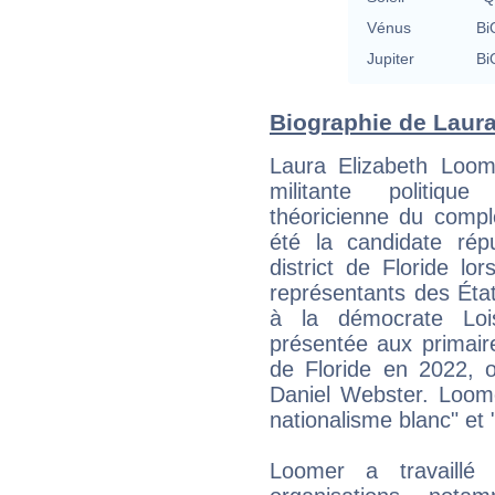
Vénus
Bi
Jupiter
Bi
Biographie de Laura
Laura Elizabeth Loo
militante politiqu
théoricienne du complo
été la candidate rép
district de Floride l
représentants des Éta
à la démocrate Lois
présentée aux primaire
de Floride en 2022, où
Daniel Webster. Loome
nationalisme blanc" et 
Loomer a travaillé 