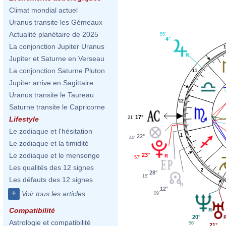
Climat mondial actuel
Uranus transite les Gémeaux
Actualité planétaire de 2025
55'
4°
La conjonction Jupiter Uranus
1
Jupiter et Saturne en Verseau
La conjonction Saturne Pluton
11
Jupiter arrive en Sagittaire
Uranus transite le Taureau
12
Saturne transite le Capricorne
17°
21'
Lifestyle
Le zodiaque et l'hésitation
1
22°
46'
Le zodiaque et la timidité
Le zodiaque et le mensonge
23°
57'
Les qualités des 12 signes
2
28°
15'
Les défauts des 12 signes
12°
+
Voir tous les articles
09'
Compatibilité
20°
Astrologie et compatibilité
56'
21°