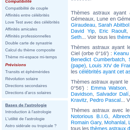
Compatibilité
Compatibilité de couple
Thèmes astraux ayant
Affinités entre célébrités
Gémeaux, Lune en Gémea
Love Test avec des célébrités
Giraudeau
,
Sarah Abitbol
Affinités amicales
David Yip
,
Eric Raoult
Affinités professionnelles
Seth
... Voir tous les
thèm
Double carte de synastrie
Thèmes astraux ayant l
Calcul du thème composite
Ciel (orbe 0°16') :
Keanu
Thème mi-espace mi-temps
Benedict Cumberbatch
,
Prévisions
(pape)
,
Louis XIV de Fra
les
célébrités ayant cet a
Transits et éphémérides
Révolution solaire
Thèmes astraux ayant le 
Directions secondaires
0°56') :
Emma Watson
,
Directions d'arcs solaires
Davidson
,
Salvador Dalí
Kravitz
,
Pedro Pascal
... 
Bases de l'astrologie
Thèmes astraux avec l
Introduction à l'astrologie
Notorious B.I.G
,
Albrec
L'utilité de l'astrologie
Romain Gary
,
Mohanlal
,
Astro sidérale ou tropicale ?
tous les
thèmes astraux d