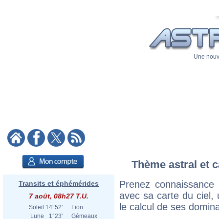
Une nouve
Thème astral et c
Prenez connaissance
Transits et éphémérides
avec sa carte du ciel, 
7 août, 08h27 T.U.
le calcul de ses domina
Soleil
14°52'
Lion
Lune
1°23'
Gémeaux