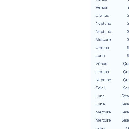
Vénus
T
Uranus
S
Neptune
S
Neptune
S
Mercure
S
Uranus
S
Lune
S
Vénus
Qu
Uranus
Qu
Neptune
Qu
Soleil
Se
Lune
Ses
Lune
Ses
Mercure
Ses
Mercure
Ses
Soleil
Q