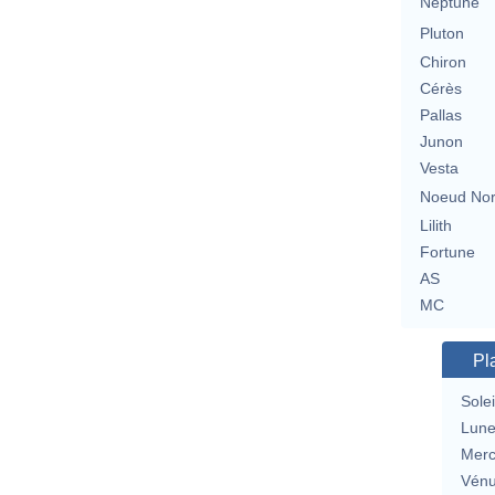
Neptune
Pluton
Chiron
Cérès
Pallas
Junon
Vesta
Noeud No
Lilith
Fortune
AS
MC
Pl
Solei
Lun
Merc
Vén