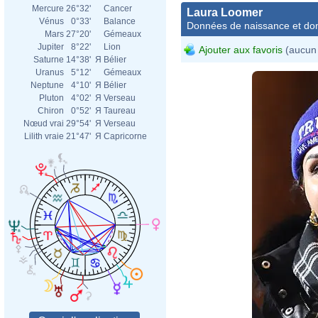
Mercure
26°32'
Cancer
Laura Loomer
Vénus
0°33'
Balance
Données de naissance et dom
Mars
27°20'
Gémeaux
Jupiter
8°22'
Lion
Ajouter aux favoris
(aucun 
Saturne
14°38'
Я
Bélier
Uranus
5°12'
Gémeaux
Neptune
4°10'
Я
Bélier
Pluton
4°02'
Я
Verseau
Chiron
0°52'
Я
Taureau
Nœud vrai
29°54'
Я
Verseau
Lilith vraie
21°47'
Я
Capricorne