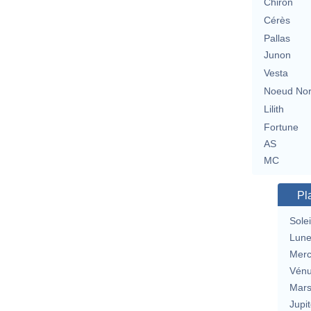
Chiron
Cérès
Pallas
Junon
Vesta
Noeud No
Lilith
Fortune
AS
MC
Pl
Solei
Lun
Merc
Vén
Mar
Jupit