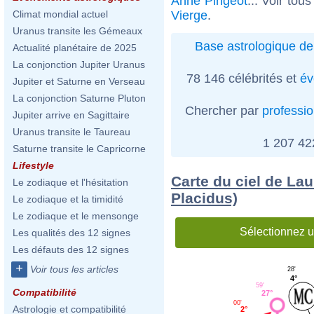
Anne Pingeot
... Voir tou
Vierge
.
Climat mondial actuel
Uranus transite les Gémeaux
Base astrologique de
Actualité planétaire de 2025
La conjonction Jupiter Uranus
78 146 célébrités et
év
Jupiter et Saturne en Verseau
La conjonction Saturne Pluton
Chercher par
professi
Jupiter arrive en Sagittaire
Uranus transite le Taureau
1 207 4
Saturne transite le Capricorne
Lifestyle
Carte du ciel de La
Le zodiaque et l'hésitation
Placidus)
Le zodiaque et la timidité
Le zodiaque et le mensonge
Sélectionnez u
Les qualités des 12 signes
Les défauts des 12 signes
+
Voir tous les articles
28'
4°
59'
Compatibilité
27°
00'
Astrologie et compatibilité
2°