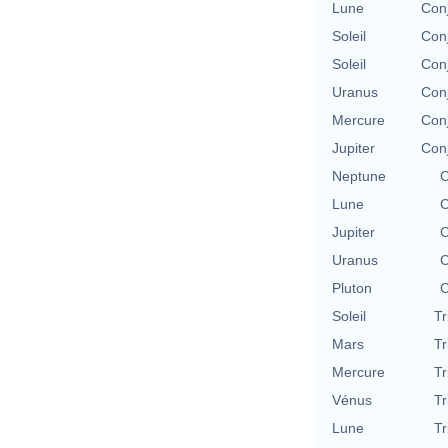
Lune
Conj
Soleil
Conj
Soleil
Conj
Uranus
Conj
Mercure
Conj
Jupiter
Conj
Neptune
C
Lune
C
Jupiter
C
Uranus
C
Pluton
C
Soleil
Tr
Mars
Tr
Mercure
Tr
Vénus
Tr
Lune
Tr