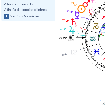
24'
Affinités et conseils
5°
10
Affinités de couples célèbres
45'
11°
+
Voir tous les articles
11
09'
29°
27'
9°
12
13°
05'
1
0°
26'