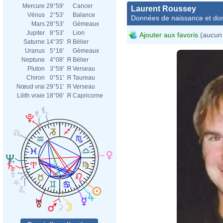
Mercure
29°59'
Cancer
Laurent Roussey
Vénus
2°53'
Balance
Données de naissance et dom
Mars
28°53'
Gémeaux
Jupiter
8°53'
Lion
Ajouter aux favoris
(aucun 
Saturne
14°35'
Я
Bélier
Uranus
5°16'
Gémeaux
Neptune
4°08'
Я
Bélier
Pluton
3°59'
Я
Verseau
Chiron
0°51'
Я
Taureau
Nœud vrai
29°51'
Я
Verseau
Lilith vraie
18°06'
Я
Capricorne