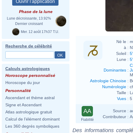
Phase de la lune
Lune décroissante, 13.92%
Dernier croissant
Mer. 12 août 17h37 T.U.
Né le :
m
Recherche de célébrité
à :
N
Soleil :
5
Lune :
5
C
Calculs astrologiques
Dominantes
:
J
M
Horoscope personnalisé
Astrologie Chinoise
:
B
Horoscope du jour
Numérologie
:
c
Personnalité
Taille :
L
Ascendant et thème astral
Vues
:
5
Signe et Ascendant
AA
Source :
a
Atlas astrologique gratuit
Contributeur :
A
Calcul de l'élément dominant
Fiabilité
Les 360 degrés symboliques
Des informations complé