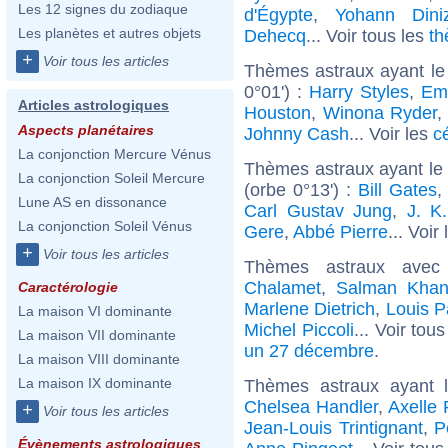
Les 12 signes du zodiaque
d'Égypte
,
Yohann Dini
Les planètes et autres objets
Dehecq
... Voir tous les
th
+
Voir tous les articles
Thèmes astraux ayant le
0°01') :
Harry Styles
,
Em
Articles astrologiques
Houston
,
Winona Ryder
,
Aspects planétaires
Johnny Cash
... Voir les
c
La conjonction Mercure Vénus
Thèmes astraux ayant le
La conjonction Soleil Mercure
(orbe 0°13') :
Bill Gates
Lune AS en dissonance
Carl Gustav Jung
,
J. K
La conjonction Soleil Vénus
Gere
,
Abbé Pierre
... Voir
+
Voir tous les articles
Thèmes astraux avec
Chalamet
,
Salman Kha
Caractérologie
Marlene Dietrich
,
Louis P
La maison VI dominante
Michel Piccoli
... Voir tou
La maison VII dominante
un 27 décembre
.
La maison VIII dominante
La maison IX dominante
Thèmes astraux ayant 
Chelsea Handler
,
Axelle
+
Voir tous les articles
Jean-Louis Trintignant
,
P
Évènements astrologiques