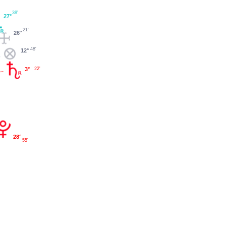
38'
27°
21'
26°
48'
12°
22'
3°
28°
55'