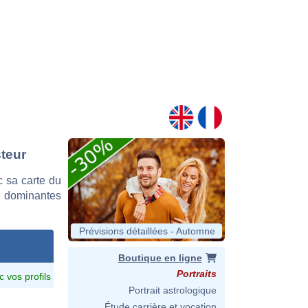
steur
 sa carte du
es dominantes
Prévisions détaillées - Automne
Boutique en ligne
Portraits
c vos profils
Portrait astrologique
Étude carrière et vocation