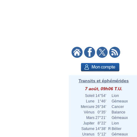
Transits et éphémérides
7 août, 09h06 T.U.
Soleil
14°54'
Lion
Lune
1°46'
Gémeaux
Mercure
26°34'
Cancer
Vénus
0°35'
Balance
Mars
27°21'
Gémeaux
Jupiter
8°22'
Lion
Saturne
14°38'
Я
Bélier
Uranus
5°12'
Gémeaux