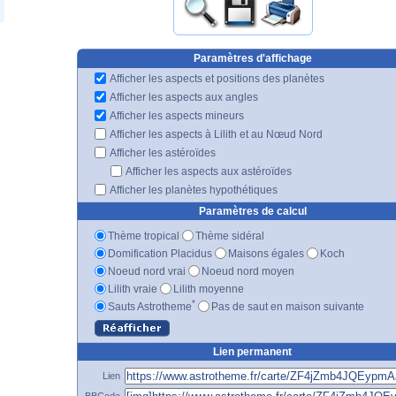
Paramètres d'affichage
Afficher les aspects et positions des planètes
Afficher les aspects aux angles
Afficher les aspects mineurs
Afficher les aspects à Lilith et au Nœud Nord
Afficher les astéroïdes
Afficher les aspects aux astéroïdes
Afficher les planètes hypothétiques
Paramètres de calcul
Thème tropical
Thème sidéral
Domification Placidus
Maisons égales
Koch
Noeud nord vrai
Noeud nord moyen
Lilith vraie
Lilith moyenne
*
Sauts Astrotheme
Pas de saut en maison suivante
Lien permanent
Lien
BBCode