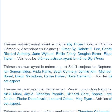
Thèmes astraux ayant ayant le même
Big Three
(Soleil en Capri
Gémeaux, Ascendant en Balance) :
Omar Sy
,
Robert E. Lee
,
Chris
Richard Anthony
,
Jane Wyman
,
Émile Fabry
,
Douglas Baker
,
Elea
Tipton
... Voir tous les
thèmes astraux ayant le même
Big Three
.
Thèmes astraux ayant le même aspect Soleil conjonction Neptune 
Ian Somerhalder
,
Frida Kahlo
,
Sean Connery
,
Jennie Kim
,
Michael
Bonet
,
Diego Maradona
,
Carrie Fisher
,
Dove Cameron
... Voir les
c
cet aspect
.
Thèmes astraux ayant le même aspect Vénus conjonction Neptune (
Nicki Minaj
,
Jay-Z
,
Vanessa Paradis
,
Richard Gere
,
Sophia Lor
Jordan
,
Fiodor Dostoïevski
,
Leonard Cohen
,
Meg Ryan
... Voir les
c
cet aspect
.
Thèmes astraux avec le même anniversaire :
Timothée Chalamet
,