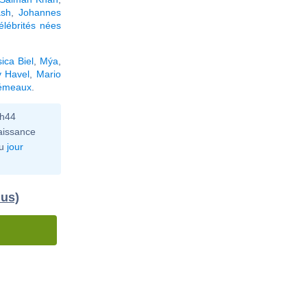
ash
,
Johannes
élébrités nées
ica Biel
,
Mýa
,
v Havel
,
Mario
Gémeaux
.
0h44
aissance
u
jour
dus)