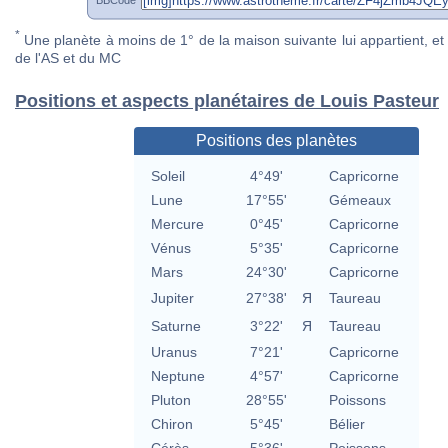
*
Une planète à moins de 1° de la maison suivante lui appartient, et 
de l'AS et du MC
Positions et aspects planétaires de Louis Pasteur
Positions des planètes
Soleil
4°49'
Capricorne
Lune
17°55'
Gémeaux
Mercure
0°45'
Capricorne
Vénus
5°35'
Capricorne
Mars
24°30'
Capricorne
Jupiter
27°38'
Я
Taureau
Saturne
3°22'
Я
Taureau
Uranus
7°21'
Capricorne
Neptune
4°57'
Capricorne
Pluton
28°55'
Poissons
Chiron
5°45'
Bélier