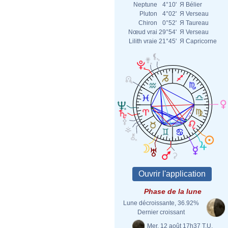
Neptune
4°10'
Я
Bélier
Pluton
4°02'
Я
Verseau
Chiron
0°52'
Я
Taureau
Nœud vrai
29°54'
Я
Verseau
Lilith vraie
21°45'
Я
Capricorne
Phase de la lune
Lune décroissante, 36.92%
Dernier croissant
Mer. 12 août 17h37 T.U.