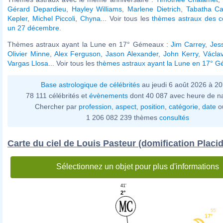
Gérard Depardieu
,
Hayley Williams
,
Marlene Dietrich
,
Tabatha C
Kepler
,
Michel Piccoli
,
Chyna
... Voir tous les
thèmes astraux des c
un 27 décembre
.
Thèmes astraux ayant la Lune en 17° Gémeaux :
Jim Carrey
,
Jess
Olivier Minne
,
Alex Ferguson
,
Jason Alexander
,
John Kerry
,
Václa
Vargas Llosa
... Voir tous les
thèmes astraux ayant la Lune en 17° 
Base astrologique de célébrités
au jeudi 6 août 2026 à 2
78 111 célébrités et
évènements
dont 40 087 avec heure de n
Chercher par
profession
,
aspect
,
position
,
catégorie
,
date
o
1 206 082 239 thèmes
consultés
Carte du ciel de Louis Pasteur (domification Placi
Sélectionnez un objet pour plus d'informations
41'
2°
55'
17°