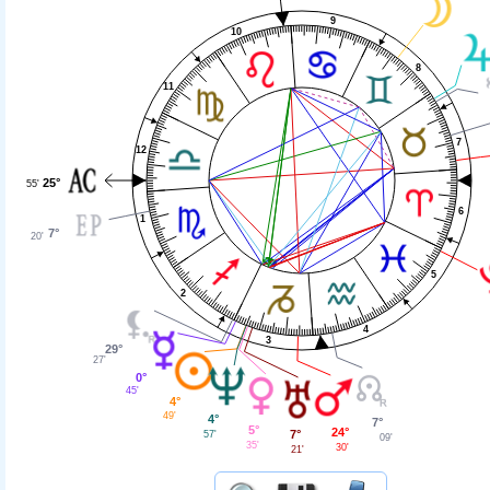
9
10
8
11
7
12
25°
55'
6
1
7°
20'
5
2
4
3
29°
27'
0°
45'
4°
49'
4°
7°
5°
24°
7°
57'
09'
35'
30'
21'