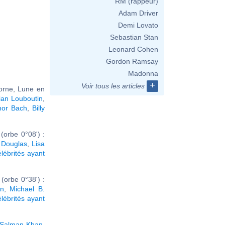
RM (rappeur)
Adam Driver
Demi Lovato
Sebastian Stan
Leonard Cohen
Gordon Ramsay
Madonna
+
Voir tous les articles
corne, Lune en
tian Louboutin
,
nor Bach
,
Billy
(orbe 0°08') :
 Douglas
,
Lisa
élébrités ayant
orbe 0°38') :
en
,
Michael B.
élébrités ayant
Salman Khan
,