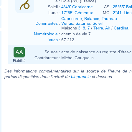
à :
Dole (39) (France)
Soleil :
4°49' Capricorne
AS :
25°55' Ba
Lune :
17°55' Gémeaux
MC :
2°41' Lion
Capricorne
,
Balance
,
Taureau
Dominantes
:
Vénus
,
Saturne
,
Soleil
Maisons
3
,
8
,
7
/
Terre
,
Air
/
Cardinal
Numérologie
:
chemin de vie 7
Vues
:
67 212
AA
Source :
acte de naissance ou registre d'état-ci
Contributeur :
Michel Gauquelin
Fiabilité
Des informations complémentaires sur la source de l'heure de n
parfois disponibles dans l'extrait de
biographie
ci-dessous.