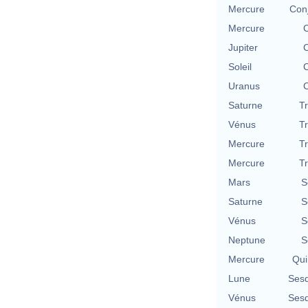
Mercure
Con
Mercure
C
Jupiter
C
Soleil
C
Uranus
C
Saturne
T
Vénus
T
Mercure
T
Mercure
T
Mars
S
Saturne
S
Vénus
S
Neptune
S
Mercure
Qui
Lune
Sesq
Vénus
Sesq