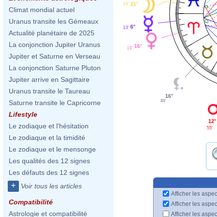
21°
19'
Climat mondial actuel
Uranus transite les Gémeaux
6°
13'
Actualité planétaire de 2025
La conjonction Jupiter Uranus
16°
19'
Jupiter et Saturne en Verseau
La conjonction Saturne Pluton
Jupiter arrive en Sagittaire
Uranus transite le Taureau
16°
49'
Saturne transite le Capricorne
Lifestyle
12°
Le zodiaque et l'hésitation
55'
Le zodiaque et la timidité
Le zodiaque et le mensonge
Les qualités des 12 signes
Les défauts des 12 signes
+
Voir tous les articles
Afficher les aspec
Compatibilité
Afficher les aspe
Astrologie et compatibilité
Afficher les aspe