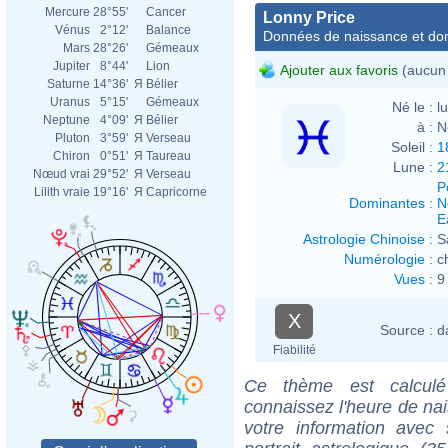
Mercure
28°55'
Cancer
Lonny Price
Vénus
2°12'
Balance
Données de naissance et dom
Mars
28°26'
Gémeaux
Jupiter
8°44'
Lion
Ajouter aux favoris
(aucun 
Saturne
14°36'
Я
Bélier
Uranus
5°15'
Gémeaux
Né le :
l
Neptune
4°09'
Я
Bélier
à :
N
Pluton
3°59'
Я
Verseau
Soleil :
1
Chiron
0°51'
Я
Taureau
Lune :
2
Nœud vrai
29°52'
Я
Verseau
P
Lilith vraie
19°16'
Я
Capricorne
Dominantes
:
N
E
Astrologie Chinoise
:
S
Numérologie
:
c
Vues
:
9
X
Source :
d
Fiabilité
Ce thème est calculé 
connaissez l'heure de na
votre information ave