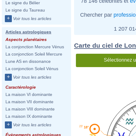
78 146 célébrités et
év
Le signe du Bélier
Le signe du Taureau
Chercher par
professi
+
Voir tous les articles
1 207 0
Articles astrologiques
Aspects planétaires
Carte du ciel de Lo
La conjonction Mercure Vénus
La conjonction Soleil Mercure
Sélectionnez u
Lune AS en dissonance
La conjonction Soleil Vénus
+
Voir tous les articles
Caractérologie
La maison VI dominante
La maison VII dominante
La maison VIII dominante
La maison IX dominante
+
Voir tous les articles
23'
18°
Évènements astrologiques