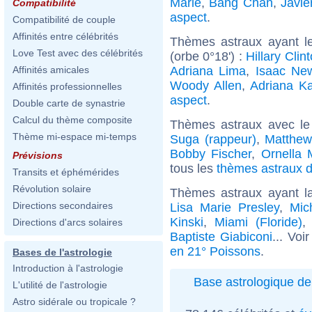
Marie
,
Bang Chan
,
Javi
Compatibilité
aspect
.
Compatibilité de couple
Affinités entre célébrités
Thèmes astraux ayant l
Love Test avec des célébrités
(orbe 0°18') :
Hillary Clin
Adriana Lima
,
Isaac Ne
Affinités amicales
Woody Allen
,
Adriana K
Affinités professionnelles
aspect
.
Double carte de synastrie
Calcul du thème composite
Thèmes astraux avec le
Thème mi-espace mi-temps
Suga (rappeur)
,
Matthew
Bobby Fischer
,
Ornella 
Prévisions
tous les
thèmes astraux d
Transits et éphémérides
Révolution solaire
Thèmes astraux ayant l
Directions secondaires
Lisa Marie Presley
,
Mic
Kinski
,
Miami (Floride)
Directions d'arcs solaires
Baptiste Giabiconi
... Voi
en 21° Poissons
.
Bases de l'astrologie
Introduction à l'astrologie
Base astrologique de
L'utilité de l'astrologie
Astro sidérale ou tropicale ?