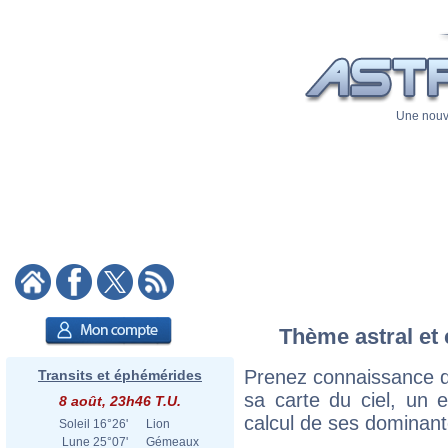
Une nouve
Thème astral et 
Prenez connaissance d
Transits et éphémérides
sa carte du ciel, un ex
8 août, 23h46 T.U.
calcul de ses dominant
Soleil
16°26'
Lion
Lune
25°07'
Gémeaux