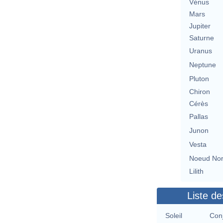
Vénus
Mars
Jupiter
Saturne
Uranus
Neptune
Pluton
Chiron
Cérès
Pallas
Junon
Vesta
Noeud No
Lilith
Liste de
Soleil
Con