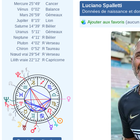
Mercure
25°49'
Cancer
Luciano Spalletti
Vénus
0°02'
Balance
Données de naissance et dom
Mars
26°59'
Gémeaux
Jupiter
8°15'
Lion
Ajouter aux favoris
(aucun 
Saturne
14°39'
Я
Bélier
Uranus
5°11'
Gémeaux
Neptune
4°11'
Я
Bélier
Pluton
4°02'
Я
Verseau
Chiron
0°52'
Я
Taureau
Nœud vrai
29°54'
Я
Verseau
Lilith vraie
22°12'
Я
Capricorne