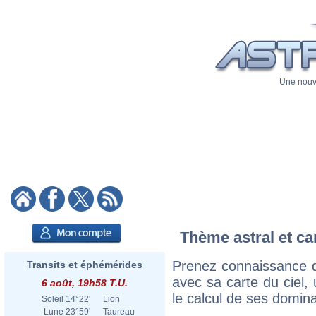
Une nouve
Thème astral et car
Prenez connaissance d
Transits et éphémérides
avec sa carte du ciel, 
6 août, 19h58 T.U.
le calcul de ses domina
Soleil
14°22'
Lion
Lune
23°59'
Taureau