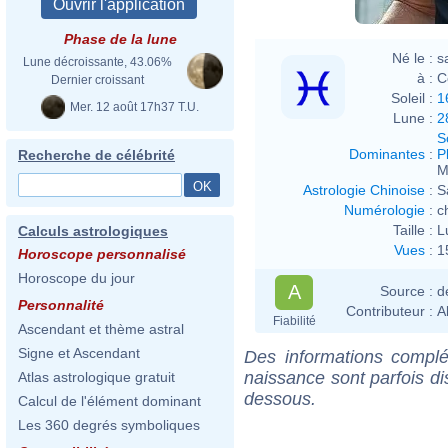
Phase de la lune
Né le :
s
Lune décroissante, 43.06%
à :
C
Dernier croissant
Soleil :
1
Mer. 12 août 17h37 T.U.
Lune :
2
S
Dominantes
:
P
Recherche de célébrité
M
Astrologie Chinoise
:
S
Numérologie
:
c
Taille :
L
Calculs astrologiques
Vues
:
1
Horoscope personnalisé
Horoscope du jour
A
Source :
d
Personnalité
Contributeur :
A
Fiabilité
Ascendant et thème astral
Signe et Ascendant
Des informations complé
naissance sont parfois di
Atlas astrologique gratuit
dessous.
Calcul de l'élément dominant
Les 360 degrés symboliques