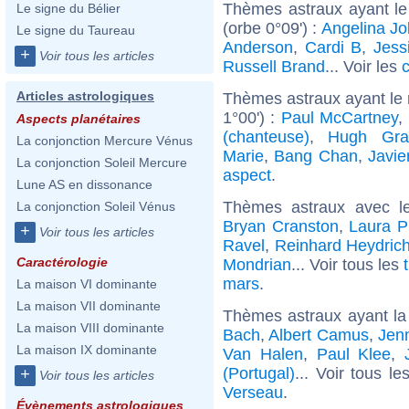
Thèmes astraux ayant l
Le signe du Bélier
(orbe 0°09') :
Angelina Jol
Le signe du Taureau
Anderson
,
Cardi B
,
Jess
+
Voir tous les articles
Russell Brand
... Voir les
c
Articles astrologiques
Thèmes astraux ayant le
1°00') :
Paul McCartney
,
Aspects planétaires
(chanteuse)
,
Hugh Gra
La conjonction Mercure Vénus
Marie
,
Bang Chan
,
Javi
La conjonction Soleil Mercure
aspect
.
Lune AS en dissonance
Thèmes astraux avec l
La conjonction Soleil Vénus
Bryan Cranston
,
Laura P
+
Voir tous les articles
Ravel
,
Reinhard Heydric
Caractérologie
Mondrian
... Voir tous les
mars
.
La maison VI dominante
La maison VII dominante
Thèmes astraux ayant la
La maison VIII dominante
Bach
,
Albert Camus
,
Jenn
La maison IX dominante
Van Halen
,
Paul Klee
,
(Portugal)
... Voir tous l
+
Voir tous les articles
Verseau
.
Évènements astrologiques