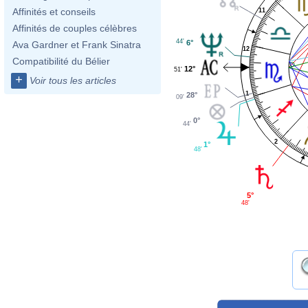
Affinités et conseils
11
Affinités de couples célèbres
44'
6°
Ava Gardner et Frank Sinatra
12
Compatibilité du Bélier
12°
51'
+
Voir tous les articles
1
28°
09'
0°
44'
2
1°
48'
5°
48'