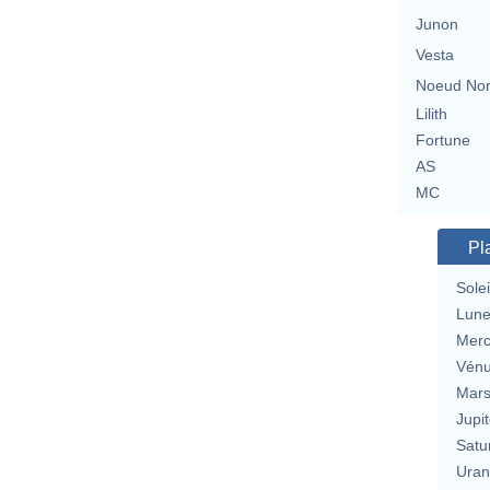
Junon
Vesta
Noeud No
Lilith
Fortune
AS
MC
Pl
Solei
Lun
Merc
Vén
Mar
Jupit
Satu
Uran