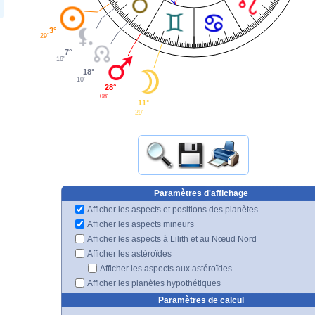
3°
29'
7°
16'
18°
10'
28°
08'
11°
29'
Paramètres d'affichage
Afficher les aspects et positions des planètes
Afficher les aspects mineurs
Afficher les aspects à Lilith et au Nœud Nord
Afficher les astéroïdes
Afficher les aspects aux astéroïdes
Afficher les planètes hypothétiques
Paramètres de calcul