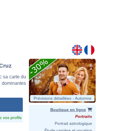
 Cruz
 sa carte du
es dominantes
Prévisions détaillées - Automne
Boutique en ligne
Portraits
c vos profils
Portrait astrologique
Étude carrière et vocation