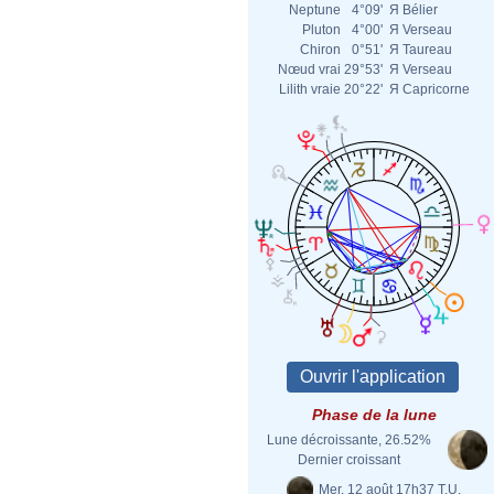
Neptune
4°09'
Я
Bélier
Pluton
4°00'
Я
Verseau
Chiron
0°51'
Я
Taureau
Nœud vrai
29°53'
Я
Verseau
Lilith vraie
20°22'
Я
Capricorne
Phase de la lune
Lune décroissante, 26.52%
Dernier croissant
Mer. 12 août 17h37 T.U.