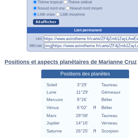
Thème tropical
Thème sidéral
Noeud nord vrai
Noeud nord moyen
Lilith vraie
Lilith moyenne
Lien permanent
Lien
BBCode
Positions et aspects planétaires de Marianne Cruz
Positions des planètes
Soleil
3°29'
Taureau
Lune
11°29'
Gémeaux
Mercure
8°26'
Bélier
Vénus
6°02'
Я
Bélier
Mars
28°08'
Taureau
Jupiter
14°16'
Verseau
Saturne
26°25'
Я
Scorpion