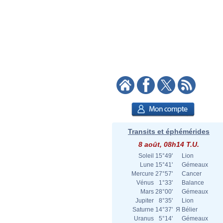
Transits et éphémérides
8 août, 08h14 T.U.
Soleil
15°49'
Lion
Lune
15°41'
Gémeaux
Mercure
27°57'
Cancer
Vénus
1°33'
Balance
Mars
28°00'
Gémeaux
Jupiter
8°35'
Lion
Saturne
14°37'
Я
Bélier
Uranus
5°14'
Gémeaux