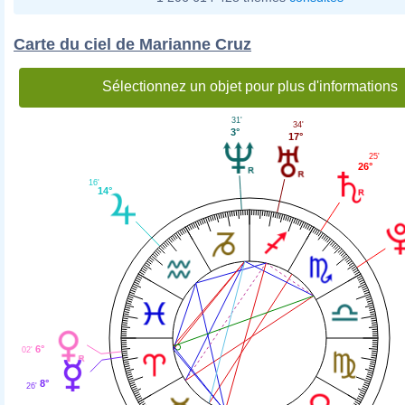
Carte du ciel de Marianne Cruz
Sélectionnez un objet pour plus d'informations
31'
34'
3°
17°
25'
26°
16'
14°
6°
02'
8°
26'