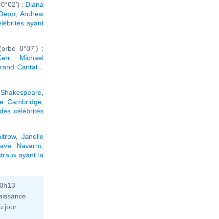
0°02') :
Diana
 Depp
,
Andrew
élébrités ayant
orbe 0°07') :
err
,
Michael
trand Cantat
...
 Shakespeare
,
de Cambridge
,
des célébrités
ltrow
,
Janelle
ave Navarro
,
traux ayant la
10h13
aissance
u
jour