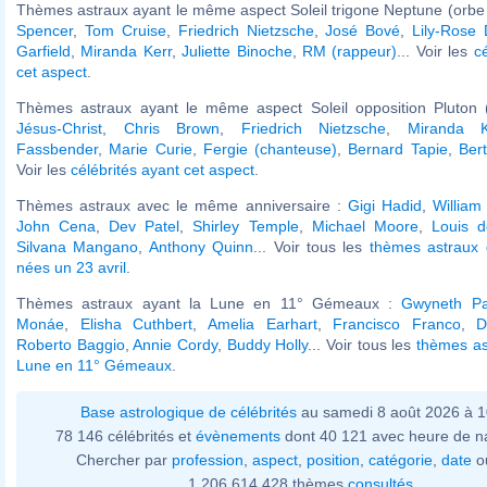
Thèmes astraux ayant le même aspect Soleil trigone Neptune (orbe 
Spencer
,
Tom Cruise
,
Friedrich Nietzsche
,
José Bové
,
Lily-Rose
Garfield
,
Miranda Kerr
,
Juliette Binoche
,
RM (rappeur)
... Voir les
c
cet aspect
.
Thèmes astraux ayant le même aspect Soleil opposition Pluton (
Jésus-Christ
,
Chris Brown
,
Friedrich Nietzsche
,
Miranda K
Fassbender
,
Marie Curie
,
Fergie (chanteuse)
,
Bernard Tapie
,
Ber
Voir les
célébrités ayant cet aspect
.
Thèmes astraux avec le même anniversaire :
Gigi Hadid
,
William
John Cena
,
Dev Patel
,
Shirley Temple
,
Michael Moore
,
Louis 
Silvana Mangano
,
Anthony Quinn
... Voir tous les
thèmes astraux 
nées un 23 avril
.
Thèmes astraux ayant la Lune en 11° Gémeaux :
Gwyneth Pa
Monáe
,
Elisha Cuthbert
,
Amelia Earhart
,
Francisco Franco
,
D
Roberto Baggio
,
Annie Cordy
,
Buddy Holly
... Voir tous les
thèmes as
Lune en 11° Gémeaux
.
Base astrologique de célébrités
au samedi 8 août 2026 à 
78 146 célébrités et
évènements
dont 40 121 avec heure de n
Chercher par
profession
,
aspect
,
position
,
catégorie
,
date
o
1 206 614 428 thèmes
consultés