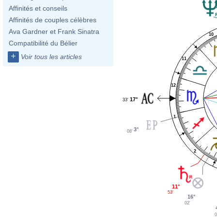
Affinités et conseils
Affinités de couples célèbres
Ava Gardner et Frank Sinatra
10
Compatibilité du Bélier
+
Voir tous les articles
11
12
17°
33'
1
3°
08'
2
11°
53'
16°
02'
0