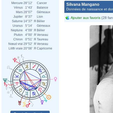
Mercure
28°12'
Cancer
Silvana Mangano
Vénus
1°43'
Balance
Données de naissance et dom
Mars
28°07'
Gémeaux
Jupiter
8°37'
Lion
Ajouter aux favoris
(28 fan
Saturne
14°37'
Я
Bélier
Uranus
5°14'
Gémeaux
Neptune
4°09'
Я
Bélier
Pluton
4°00'
Я
Verseau
Chiron
0°51'
Я
Taureau
Nœud vrai
29°52'
Я
Verseau
Lilith vraie
20°06'
Я
Capricorne