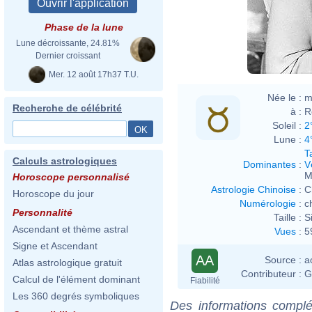
Phase de la lune
Lune décroissante, 24.81%
Dernier croissant
Mer. 12 août 17h37 T.U.
Née le :
m
Recherche de célébrité
à :
R
Soleil :
2
Lune :
4
T
Calculs astrologiques
Dominantes
:
V
M
Horoscope personnalisé
Astrologie Chinoise
:
C
Horoscope du jour
Numérologie
:
c
Personnalité
Taille :
S
Ascendant et thème astral
Vues
:
5
Signe et Ascendant
AA
Source :
a
Atlas astrologique gratuit
Contributeur :
G
Calcul de l'élément dominant
Fiabilité
Les 360 degrés symboliques
Des informations complé