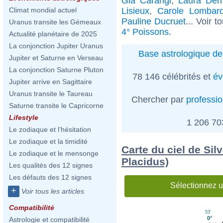
Gia Carangi
,
Laura Der
Lisieux
,
Carole Lombar
Climat mondial actuel
Pauline Ducruet
... Voir t
Uranus transite les Gémeaux
4° Poissons
.
Actualité planétaire de 2025
La conjonction Jupiter Uranus
Base astrologique de
Jupiter et Saturne en Verseau
La conjonction Saturne Pluton
78 146 célébrités et
év
Jupiter arrive en Sagittaire
Uranus transite le Taureau
Chercher par
professi
Saturne transite le Capricorne
Lifestyle
1 206 7
Le zodiaque et l'hésitation
Le zodiaque et la timidité
Carte du ciel de Si
Le zodiaque et le mensonge
Placidus)
Les qualités des 12 signes
Les défauts des 12 signes
Sélectionnez u
+
Voir tous les articles
Compatibilité
53'
0°
Astrologie et compatibilité