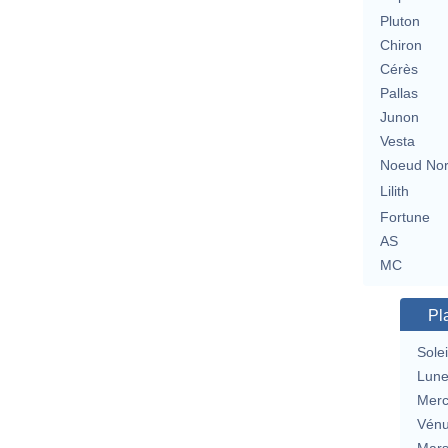
Pluton
Chiron
Cérès
Pallas
Junon
Vesta
Noeud No
Lilith
Fortune
AS
MC
Pl
Solei
Lun
Merc
Vén
Mar