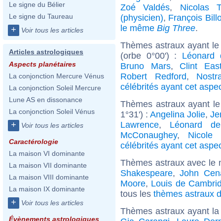
Le signe du Bélier
Zoé Valdés
,
Nicolas T
Le signe du Taureau
(physicien)
,
François Bill
le même
Big Three
.
+
Voir tous les articles
Thèmes astraux ayant le
Articles astrologiques
(orbe 0°00') :
Léonard 
Aspects planétaires
Bruno Mars
,
Clint Eas
Robert Redford
,
Nostr
La conjonction Mercure Vénus
célébrités ayant cet aspe
La conjonction Soleil Mercure
Lune AS en dissonance
Thèmes astraux ayant le
La conjonction Soleil Vénus
1°31') :
Angelina Jolie
,
Je
Lawrence
,
Léonard de
+
Voir tous les articles
McConaughey
,
Nicole 
Caractérologie
célébrités ayant cet aspe
La maison VI dominante
Thèmes astraux avec le 
La maison VII dominante
Shakespeare
,
John Cen
La maison VIII dominante
Moore
,
Louis de Cambri
La maison IX dominante
tous les
thèmes astraux d
+
Voir tous les articles
Thèmes astraux ayant la
Évènements astrologiques