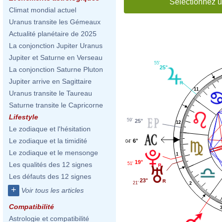
Sélectionnez u
Climat mondial actuel
Uranus transite les Gémeaux
Actualité planétaire de 2025
La conjonction Jupiter Uranus
Jupiter et Saturne en Verseau
55'
25°
La conjonction Saturne Pluton
Jupiter arrive en Sagittaire
11
Uranus transite le Taureau
Saturne transite le Capricorne
Lifestyle
59'
25°
12
Le zodiaque et l'hésitation
Le zodiaque et la timidité
6°
04'
Le zodiaque et le mensonge
1
19°
Les qualités des 12 signes
51'
Les défauts des 12 signes
23°
21'
2
+
Voir tous les articles
Compatibilité
Astrologie et compatibilité