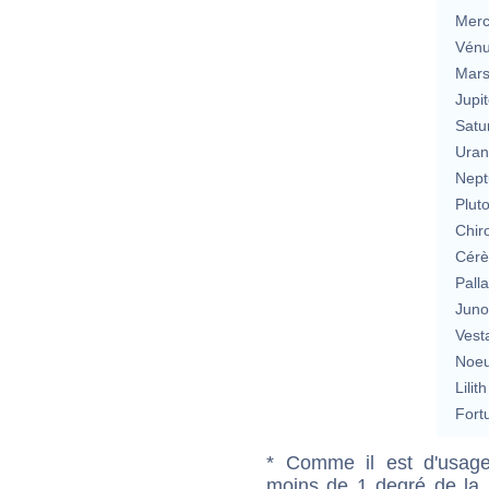
Merc
Vén
Mar
Jupit
Satu
Uran
Nept
Plut
Chir
Cérè
Pall
Jun
Vest
Noeu
Lilith
Fort
* Comme il est d'usage
moins de 1 degré de la m