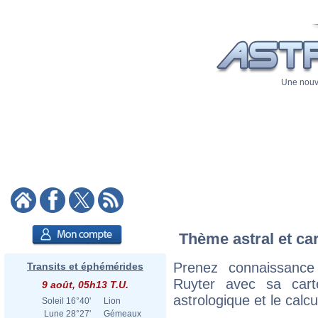
Une nouve
Thème astral et car
Prenez connaissance
Transits et éphémérides
Ruyter avec sa carte
9 août, 05h13 T.U.
astrologique et le calc
Soleil
16°40'
Lion
Lune
28°27'
Gémeaux