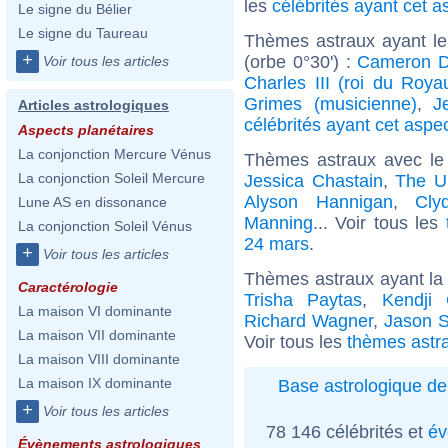
les
célébrités ayant cet a
Le signe du Bélier
Le signe du Taureau
Thèmes astraux ayant le
+
(orbe 0°30') :
Cameron D
Voir tous les articles
Charles III (roi du Roy
Grimes (musicienne)
,
J
Articles astrologiques
célébrités ayant cet aspe
Aspects planétaires
La conjonction Mercure Vénus
Thèmes astraux avec le
La conjonction Soleil Mercure
Jessica Chastain
,
The U
Alyson Hannigan
,
Cly
Lune AS en dissonance
Manning
... Voir tous les
La conjonction Soleil Vénus
24 mars
.
+
Voir tous les articles
Thèmes astraux ayant la
Caractérologie
Trisha Paytas
,
Kendji 
La maison VI dominante
Richard Wagner
,
Jason S
La maison VII dominante
Voir tous les
thèmes astr
La maison VIII dominante
La maison IX dominante
Base astrologique de
+
Voir tous les articles
78 146 célébrités et
év
Évènements astrologiques