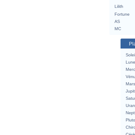
Lilith
Fortune
AS
MC
Pl
Solei
Lun
Merc
Vén
Mar
Jupit
Satu
Uran
Nept
Plut
Chir
Cérè