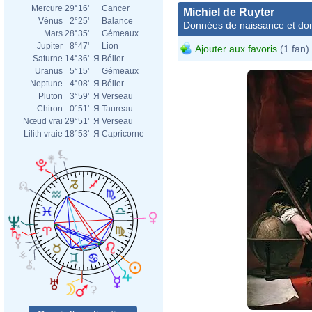
Mercure
29°16'
Cancer
Michiel de Ruyter
Vénus
2°25'
Balance
Données de naissance et dom
Mars
28°35'
Gémeaux
Jupiter
8°47'
Lion
Ajouter aux favoris
(1 fan)
Saturne
14°36'
Я
Bélier
Uranus
5°15'
Gémeaux
Neptune
4°08'
Я
Bélier
Pluton
3°59'
Я
Verseau
Chiron
0°51'
Я
Taureau
Nœud vrai
29°51'
Я
Verseau
Lilith vraie
18°53'
Я
Capricorne
Ferdi