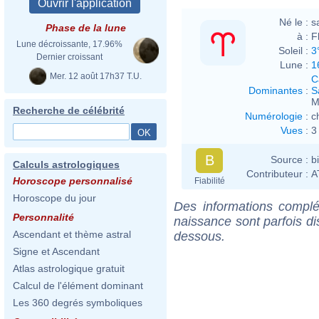
Né le :
s
Phase de la lune
à :
F
Lune décroissante, 17.96%
Soleil :
3
Dernier croissant
Lune :
1
Mer. 12 août 17h37 T.U.
C
Dominantes
:
S
M
Recherche de célébrité
Numérologie
:
c
Vues
:
3
B
Source :
b
Calculs astrologiques
Contributeur :
A
Horoscope personnalisé
Fiabilité
Horoscope du jour
Des informations complé
Personnalité
naissance sont parfois di
Ascendant et thème astral
dessous.
Signe et Ascendant
Atlas astrologique gratuit
Calcul de l'élément dominant
Les 360 degrés symboliques