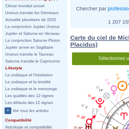
Climat mondial actuel
Chercher par
professi
Uranus transite les Gémeaux
Actualité planétaire de 2025
1 207 1
La conjonction Jupiter Uranus
Jupiter et Saturne en Verseau
Carte du ciel de Mic
La conjonction Saturne Pluton
Placidus)
Jupiter arrive en Sagittaire
Uranus transite le Taureau
Sélectionnez u
Saturne transite le Capricorne
Lifestyle
4
Le zodiaque et l'hésitation
1
13'
3°
02'
Le zodiaque et la timidité
9°
23'
Le zodiaque et le mensonge
14°
Les qualités des 12 signes
56'
28°
Les défauts des 12 signes
36'
3°
+
Voir tous les articles
26'
10°
12
Compatibilité
Astrologie et compatibilité
18'
27°