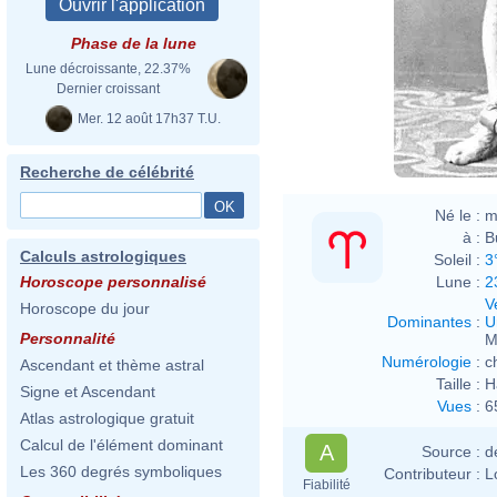
Phase de la lune
Lune décroissante, 22.37%
Dernier croissant
Mer. 12 août 17h37 T.U.
Recherche de célébrité
Né le :
m
à :
B
Calculs astrologiques
Soleil :
3
Lune :
2
Horoscope personnalisé
V
Horoscope du jour
Dominantes
:
U
Personnalité
M
Numérologie
:
c
Ascendant et thème astral
Taille :
H
Signe et Ascendant
Vues
:
6
Atlas astrologique gratuit
Calcul de l'élément dominant
A
Source :
d
Les 360 degrés symboliques
Contributeur :
L
Fiabilité