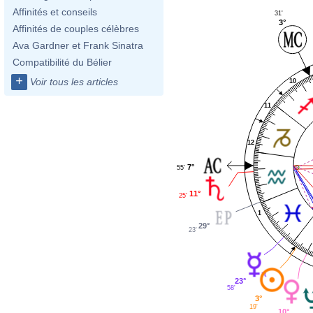
Affinités et conseils
31'
3°
Affinités de couples célèbres
Ava Gardner et Frank Sinatra
Compatibilité du Bélier
+
Voir tous les articles
10
11
12
7°
55'
11°
25'
1
29°
23'
23°
58'
3°
19'
10°