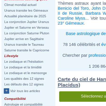
Thèmes astraux ayant 
Climat mondial actuel
Benicio del Toro
,
John D.
Uranus transite les Gémeaux
II de Russie
,
Barbara W
Actualité planétaire de 2025
Caroline Myss
... Voir to
La conjonction Jupiter Uranus
23° Gémeaux
.
Jupiter et Saturne en Verseau
Base astrologique de
La conjonction Saturne Pluton
Jupiter arrive en Sagittaire
78 146 célébrités et
év
Uranus transite le Taureau
Saturne transite le Capricorne
Chercher par
professi
Lifestyle
Le zodiaque et l'hésitation
1 206 8
Le zodiaque et la timidité
Le zodiaque et le mensonge
Carte du ciel de Har
Les qualités des 12 signes
Placidus)
Les défauts des 12 signes
+
Voir tous les articles
Sélectionnez u
Compatibilité
Astrologie et compatibilité