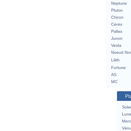
Neptune
Pluton
Chiron
Cérès
Pallas
Junon
Vesta
Noeud No
Lilith
Fortune
AS
MC
Pl
Solei
Lun
Merc
Vén