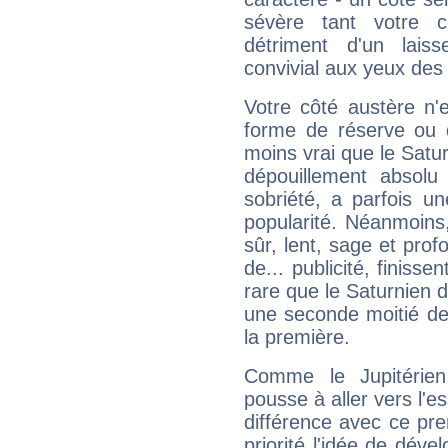
sévère tant votre c
détriment d'un laiss
convivial aux yeux des
Votre côté austère n'
forme de réserve ou d
moins vrai que le Satur
dépouillement absolu 
sobriété, a parfois u
popularité. Néanmoins, l
sûr, lent, sage et pro
de... publicité, finisse
rare que le Saturnien d
une seconde moitié de 
la première.
Comme le Jupitérien
pousse à aller vers l'es
différence avec ce pr
priorité l'idée de déve