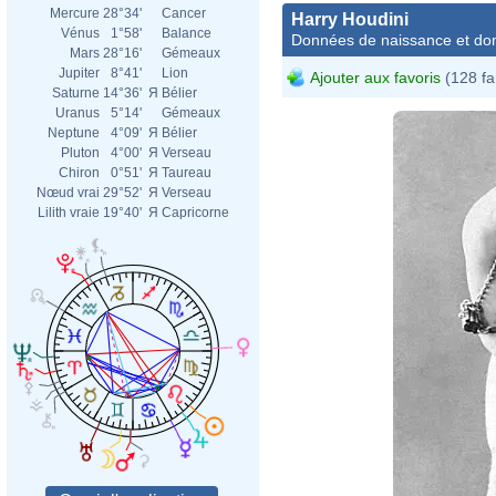
Mercure
28°34'
Cancer
Harry Houdini
Vénus
1°58'
Balance
Données de naissance et dom
Mars
28°16'
Gémeaux
Jupiter
8°41'
Lion
Ajouter aux favoris
(128 fa
Saturne
14°36'
Я
Bélier
Uranus
5°14'
Gémeaux
Neptune
4°09'
Я
Bélier
Pluton
4°00'
Я
Verseau
Chiron
0°51'
Я
Taureau
Nœud vrai
29°52'
Я
Verseau
Lilith vraie
19°40'
Я
Capricorne