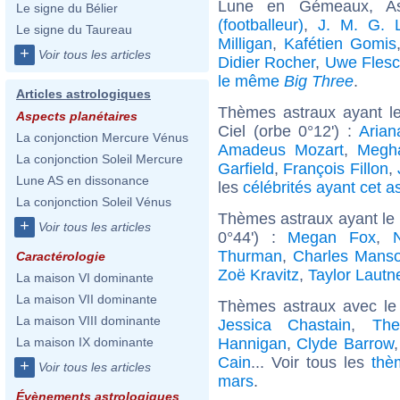
Lune en Gémeaux, A
Le signe du Bélier
(footballeur)
,
J. M. G. 
Le signe du Taureau
Milligan
,
Kafétien Gomis
+
Voir tous les articles
Didier Rocher
,
Uwe Fles
le même
Big Three
.
Articles astrologiques
Thèmes astraux ayant le
Aspects planétaires
Ciel (orbe 0°12') :
Arian
La conjonction Mercure Vénus
Amadeus Mozart
,
Megh
La conjonction Soleil Mercure
Garfield
,
François Fillon
,
Lune AS en dissonance
les
célébrités ayant cet a
La conjonction Soleil Vénus
Thèmes astraux ayant le
+
Voir tous les articles
0°44') :
Megan Fox
,
Thurman
,
Charles Mans
Caractérologie
Zoë Kravitz
,
Taylor Lautn
La maison VI dominante
La maison VII dominante
Thèmes astraux avec le
La maison VIII dominante
Jessica Chastain
,
The
Hannigan
,
Clyde Barrow
La maison IX dominante
Cain
... Voir tous les
thè
+
Voir tous les articles
mars
.
Évènements astrologiques