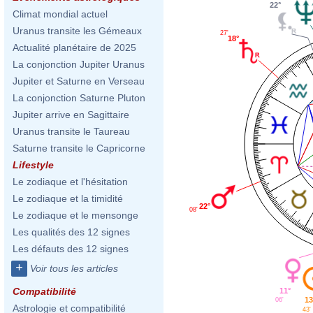
22°
Climat mondial actuel
Uranus transite les Gémeaux
27'
18°
Actualité planétaire de 2025
La conjonction Jupiter Uranus
Jupiter et Saturne en Verseau
La conjonction Saturne Pluton
Jupiter arrive en Sagittaire
Uranus transite le Taureau
Saturne transite le Capricorne
Lifestyle
Le zodiaque et l'hésitation
Le zodiaque et la timidité
22°
08'
Le zodiaque et le mensonge
Les qualités des 12 signes
Les défauts des 12 signes
+
Voir tous les articles
Compatibilité
11°
13
06'
Astrologie et compatibilité
43'