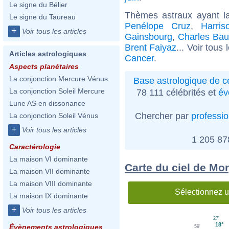
Le signe du Bélier
Thèmes astraux ayant l
Le signe du Taureau
Penélope Cruz
,
Harris
+
Voir tous les articles
Gainsbourg
,
Charles Bau
Brent Faiyaz
... Voir tous
Articles astrologiques
Cancer
.
Aspects planétaires
La conjonction Mercure Vénus
Base astrologique de cé
La conjonction Soleil Mercure
78 111 célébrités et
év
Lune AS en dissonance
Chercher par
professi
La conjonction Soleil Vénus
+
Voir tous les articles
1 205 8
Caractérologie
La maison VI dominante
Carte du ciel de Mor
La maison VII dominante
La maison VIII dominante
Sélectionnez u
La maison IX dominante
+
Voir tous les articles
27'
18°
Évènements astrologiques
59'