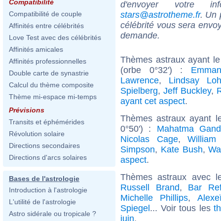
Compatibilité
d'envoyer votre i
stars@astrotheme.fr
. Un 
Compatibilité de couple
célébrité vous sera envoy
Affinités entre célébrités
demande.
Love Test avec des célébrités
Affinités amicales
Thèmes astraux ayant le
Affinités professionnelles
(orbe 0°32') :
Emman
Double carte de synastrie
Lawrence
,
Lindsay Lo
Calcul du thème composite
Spielberg
,
Jeff Buckley
,
Thème mi-espace mi-temps
ayant cet aspect
.
Prévisions
Thèmes astraux ayant l
Transits et éphémérides
0°50') :
Mahatma Gand
Révolution solaire
Nicolas Cage
,
William
Directions secondaires
Simpson
,
Kate Bush
,
Wa
Directions d'arcs solaires
aspect
.
Thèmes astraux avec l
Bases de l'astrologie
Russell Brand
,
Bar Ref
Introduction à l'astrologie
Michelle Phillips
,
Alexe
L'utilité de l'astrologie
Spiegel
... Voir tous les
t
Astro sidérale ou tropicale ?
juin
.