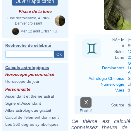
Phase de la lune
Eva R
Lune décroissante, 41.96%
Dernier croissant
Mer. 12 août 17h37 T.U.
Née le :
j
Recherche de célébrité
à :
S
Soleil :
1
Lune :
2
G
Calculs astrologiques
Dominantes
:
L
Ai
Horoscope personnalisé
Astrologie Chinoise
:
S
Horoscope du jour
Numérologie
:
c
Personnalité
Vues
:
8
Ascendant et thème astral
X
Signe et Ascendant
Source :
d
Atlas astrologique gratuit
Fiabilité
Calcul de l'élément dominant
Ce thème est calculé 
Les 360 degrés symboliques
connaissez l'heure de