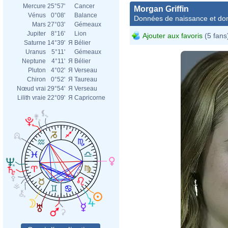
Mercure
25°57'
Cancer
Morgan Griffin
Vénus
0°08'
Balance
Données de naissance et dom
Mars
27°03'
Gémeaux
Jupiter
8°16'
Lion
Ajouter aux favoris
(5 fans
Saturne
14°39'
Я
Bélier
Uranus
5°11'
Gémeaux
Neptune
4°11'
Я
Bélier
Pluton
4°02'
Я
Verseau
Chiron
0°52'
Я
Taureau
Nœud vrai
29°54'
Я
Verseau
Lilith vraie
22°09'
Я
Capricorne