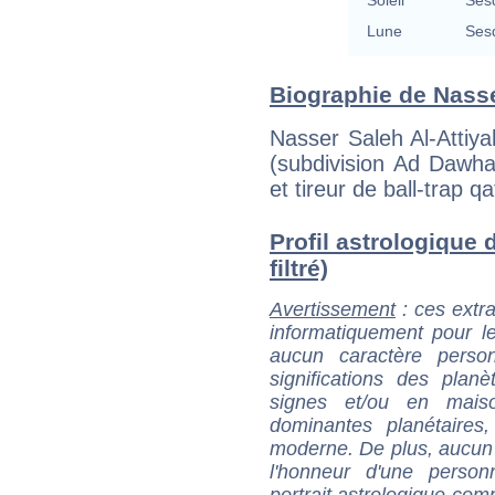
Soleil
Ses
Lune
Ses
Biographie de Nasser
Nasser Saleh Al-Attiy
(subdivision Ad Dawha
et tireur de ball-trap qa
Profil astrologique 
filtré)
Avertissement
: ces extra
informatiquement pour le
aucun caractère perso
significations des pla
signes et/ou en maiso
dominantes planétaires,
moderne. De plus, aucun a
l'honneur d'une personn