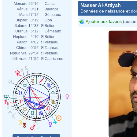
Mercure
26°16'
Cancer
Nasser Al-Attiyah
Vénus
0°21'
Balance
Données de naissance et dom
Mars
27°12'
Gémeaux
Jupiter
8°19'
Lion
Ajouter aux favoris
(aucun 
Saturne
14°38'
Я
Bélier
Uranus
5°12'
Gémeaux
Neptune
4°10'
Я
Bélier
Pluton
4°02'
Я
Verseau
Chiron
0°52'
Я
Taureau
Nœud vrai
29°54'
Я
Verseau
Lilith vraie
21°59'
Я
Capricorne