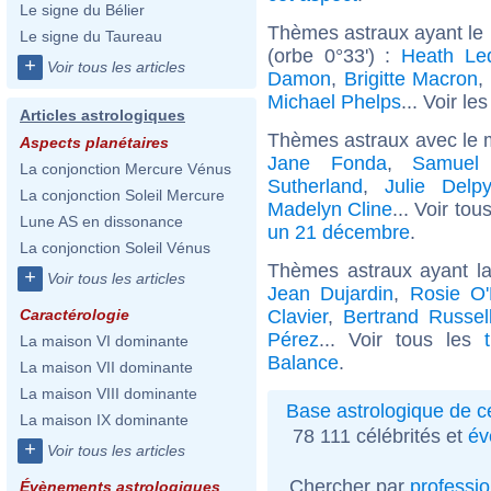
Le signe du Bélier
Thèmes astraux ayant le
Le signe du Taureau
(orbe 0°33') :
Heath Le
+
Voir tous les articles
Damon
,
Brigitte Macron
,
Michael Phelps
... Voir le
Articles astrologiques
Thèmes astraux avec le 
Aspects planétaires
Jane Fonda
,
Samuel
La conjonction Mercure Vénus
Sutherland
,
Julie Delp
La conjonction Soleil Mercure
Madelyn Cline
... Voir tou
Lune AS en dissonance
un 21 décembre
.
La conjonction Soleil Vénus
Thèmes astraux ayant l
+
Voir tous les articles
Jean Dujardin
,
Rosie O'
Clavier
,
Bertrand Russel
Caractérologie
Pérez
... Voir tous les
La maison VI dominante
Balance
.
La maison VII dominante
La maison VIII dominante
Base astrologique de cé
La maison IX dominante
78 111 célébrités et
év
+
Voir tous les articles
Chercher par
professi
Évènements astrologiques