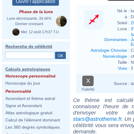
Né le :
l
Phase de la lune
à :
D
Lune décroissante, 39.46%
Soleil :
2
Dernier croissant
Lune :
3
Mer. 12 août 17h37 T.U.
S
Dominantes
:
J
E
Recherche de célébrité
Astrologie Chinoise
:
C
Numérologie
:
c
Taille :
N
Vues
:
3
Calculs astrologiques
Horoscope personnalisé
X
Horoscope du jour
Source :
d
Fiabilité
Personnalité
Ascendant et thème astral
Ce thème est calculé 
Signe et Ascendant
connaissez l'heure de n
d'envoyer votre i
Atlas astrologique gratuit
stars@astrotheme.fr
. Un 
Calcul de l'élément dominant
célébrité vous sera envoy
Les 360 degrés symboliques
demande.