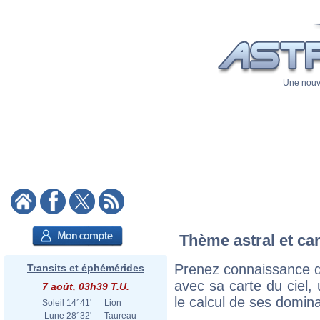
Une nouve
Thème astral et car
Prenez connaissance d
Transits et éphémérides
avec sa carte du ciel, 
7 août, 03h39 T.U.
le calcul de ses domina
Soleil
14°41'
Lion
Lune
28°32'
Taureau