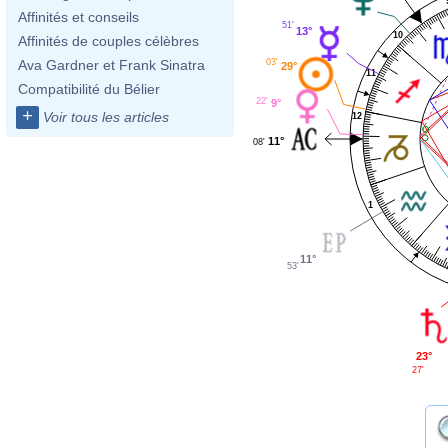
Affinités et conseils
51'
13°
10
Affinités de couples célèbres
03'
Ava Gardner et Frank Sinatra
29°
11
Compatibilité du Bélier
22'
9°
+
Voir tous les articles
12
11°
08'
1
11°
53'
23°
27'