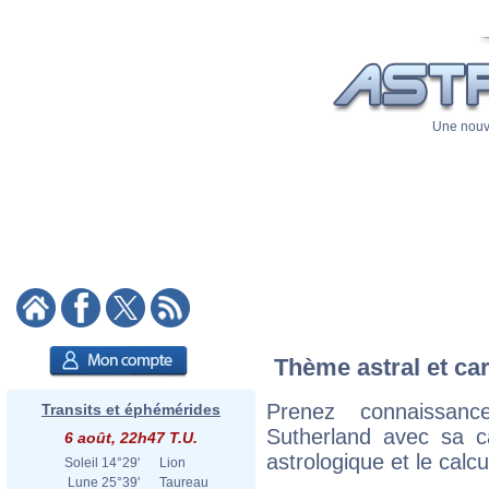
Une nouve
Thème astral et car
Prenez connaissan
Transits et éphémérides
Sutherland avec sa ca
6 août, 22h47 T.U.
astrologique et le calc
Soleil
14°29'
Lion
Lune
25°39'
Taureau