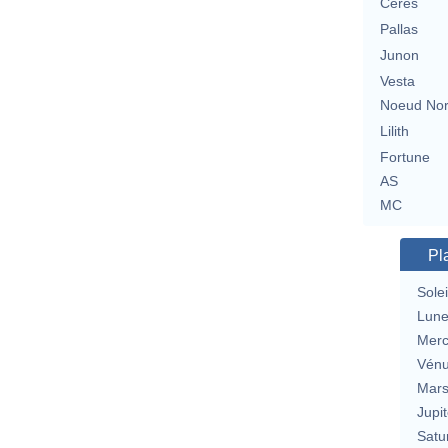
Cérès
Pallas
Junon
Vesta
Noeud No
Lilith
Fortune
AS
MC
Pl
Solei
Lun
Merc
Vén
Mar
Jupit
Satu