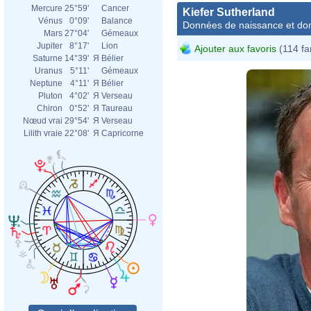
Mercure
25°59'
Cancer
Kiefer Sutherland
Vénus
0°09'
Balance
Données de naissance et dom
Mars
27°04'
Gémeaux
Jupiter
8°17'
Lion
Ajouter aux favoris
(114 fa
Saturne
14°39'
Я
Bélier
Uranus
5°11'
Gémeaux
Neptune
4°11'
Я
Bélier
Pluton
4°02'
Я
Verseau
Chiron
0°52'
Я
Taureau
Nœud vrai
29°54'
Я
Verseau
Lilith vraie
22°08'
Я
Capricorne