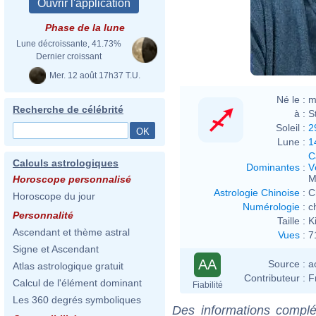
Phase de la lune
Lune décroissante, 41.73%
Dernier croissant
Mer. 12 août 17h37 T.U.
Né le :
m
Recherche de célébrité
à :
S
Soleil :
2
Lune :
1
C
Calculs astrologiques
Dominantes
:
V
M
Horoscope personnalisé
Astrologie Chinoise
:
C
Horoscope du jour
Numérologie
:
c
Personnalité
Taille :
K
Ascendant et thème astral
Vues
:
7
Signe et Ascendant
AA
Source :
a
Atlas astrologique gratuit
Contributeur :
F
Calcul de l'élément dominant
Fiabilité
Les 360 degrés symboliques
Des informations complé