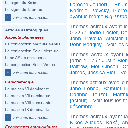
Le signe du Bélier
Laroche-Joubert
,
Bhum
Le signe du Taureau
Noémie Lvovsky
,
Pierre
ayant le même
Big Three
+
Voir tous les articles
Thèmes astraux ayant l
Articles astrologiques
0°22') :
Jodie Foster
,
De
Aspects planétaires
John Travolta
,
Aleister 
Penn Badgley
... Voir les
c
La conjonction Mercure Vénus
La conjonction Soleil Mercure
Thèmes astraux ayant 
Lune AS en dissonance
(orbe 1°07') :
Justin Bieb
La conjonction Soleil Vénus
Paltrow
,
Mel Gibson
,
Ch
+
James
,
Jessica Biel
... Vo
Voir tous les articles
Thèmes astraux avec le 
Caractérologie
Jane Fonda
,
Samuel L
La maison VI dominante
Corinne Touzet
,
Matth
La maison VII dominante
(acteur)
... Voir tous les
th
La maison VIII dominante
décembre
.
La maison IX dominante
Thèmes astraux ayant la
+
Voir tous les articles
Nikos Aliagas
,
Kaká
,
An
Évènements astrologiques