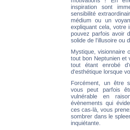
motivations ! En eff
inspiration sont im
sensibilité extraordina
médium ou un voyant
expliquant cela, votre 
pouvez parfois avoir d
solide de l'illusoire ou d
Mystique, visionnaire
tout bon Neptunien et 
tout étant enrobé d'u
d'esthétique lorsque v
Forcément, un être sa
vous peut parfois êt
vulnérable en rais
évènements qui évide
ces cas-là, vous prene
sombrer dans le spleen 
inquiétante.