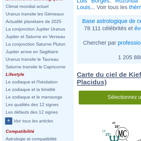
Luis Borges
,
Rozonda
Climat mondial actuel
Louis
... Voir tous les
thèm
Uranus transite les Gémeaux
Base astrologique de cé
Actualité planétaire de 2025
78 111 célébrités et
év
La conjonction Jupiter Uranus
Jupiter et Saturne en Verseau
Chercher par
professi
La conjonction Saturne Pluton
Jupiter arrive en Sagittaire
1 205 8
Uranus transite le Taureau
Saturne transite le Capricorne
Carte du ciel de Kie
Lifestyle
Placidus)
Le zodiaque et l'hésitation
Le zodiaque et la timidité
Sélectionnez u
Le zodiaque et le mensonge
Les qualités des 12 signes
Les défauts des 12 signes
+
Voir tous les articles
48'
16°
Compatibilité
13'
23°
Astrologie et compatibilité