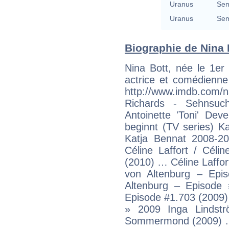
Uranus
Sem
Uranus
Sem
Biographie de Nina B
Nina Bott, née le 1er
actrice et comédienne
http://www.imdb.com
Richards - Sehnsu
Antoinette 'Toni' De
beginnt (TV series) K
Katja Bennat 2008-2
Céline Laffort / Céli
(2010) … Céline Laffo
von Altenburg – Epi
Altenburg – Episode 
Episode #1.703 (2009) 
» 2009 Inga Lindstr
Sommermond (2009) …