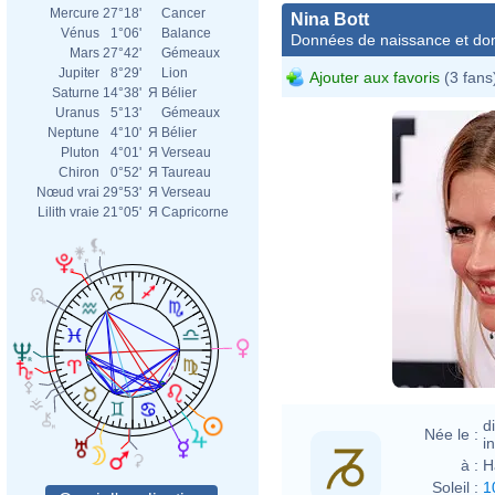
Mercure
27°18'
Cancer
Nina Bott
Vénus
1°06'
Balance
Données de naissance et dom
Mars
27°42'
Gémeaux
Jupiter
8°29'
Lion
Ajouter aux favoris
(3 fans
Saturne
14°38'
Я
Bélier
Uranus
5°13'
Gémeaux
Neptune
4°10'
Я
Bélier
Pluton
4°01'
Я
Verseau
Chiron
0°52'
Я
Taureau
Nœud vrai
29°53'
Я
Verseau
Lilith vraie
21°05'
Я
Capricorne
d
Née le :
i
à :
H
Soleil :
1