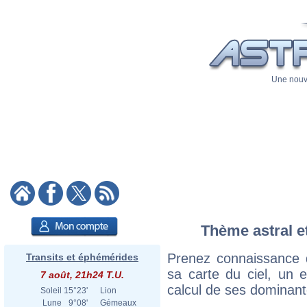
Une nouve
Thème astral et
Prenez connaissance 
Transits et éphémérides
sa carte du ciel, un ex
7 août, 21h24 T.U.
calcul de ses dominant
Soleil
15°23'
Lion
Lune
9°08'
Gémeaux