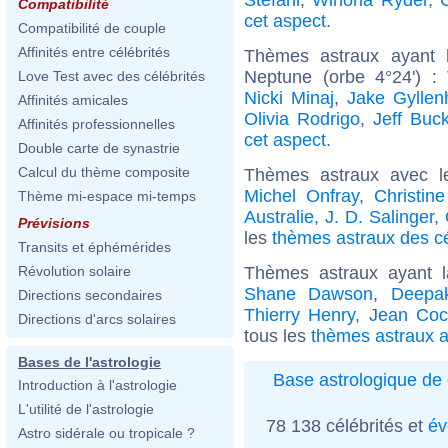
Compatibilité
cet aspect
.
Compatibilité de couple
Affinités entre célébrités
Thèmes astraux ayant 
Neptune (orbe 4°24') :
Love Test avec des célébrités
Nicki Minaj
,
Jake Gyllen
Affinités amicales
Olivia Rodrigo
,
Jeff Buck
Affinités professionnelles
cet aspect
.
Double carte de synastrie
Calcul du thème composite
Thèmes astraux avec l
Michel Onfray
,
Christin
Thème mi-espace mi-temps
Australie
,
J. D. Salinger
,
Prévisions
les
thèmes astraux des cé
Transits et éphémérides
Thèmes astraux ayant 
Révolution solaire
Shane Dawson
,
Deepa
Directions secondaires
Thierry Henry
,
Jean Coc
Directions d'arcs solaires
tous les
thèmes astraux a
Bases de l'astrologie
Base astrologique de 
Introduction à l'astrologie
L'utilité de l'astrologie
78 138 célébrités et
év
Astro sidérale ou tropicale ?