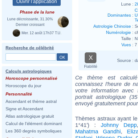
Lune :
2
C
Phase de la lune
Dominantes
:
U
Lune décroissante, 31.30%
T
Dernier croissant
Astrologie Chinoise
:
S
Numérologie
:
c
Mer. 12 août 17h37 T.U.
Taille :
N
Vues
:
7
Recherche de célébrité
X
Source :
d
Fiabilité
Calculs astrologiques
Ce thème est calculé 
Horoscope personnalisé
connaissez l'heure de n
Horoscope du jour
votre information ave
Personnalité
portrait astrologique (
Ascendant et thème astral
envoyé gratuitement pour
Signe et Ascendant
Atlas astrologique gratuit
Thèmes astraux ayant le
Calcul de l'élément dominant
1°41') :
Johnny Depp
Mahatma Gandhi
,
Eliz
Les 360 degrés symboliques
Stefani
,
Winona Ryder
,
C