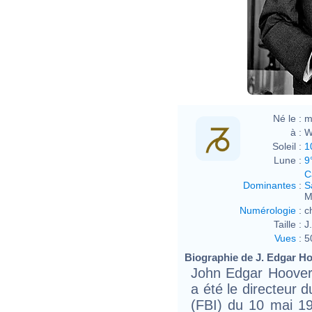
Né le :
m
à :
W
Soleil :
1
Lune :
9
C
Dominantes
:
S
M
Numérologie
:
c
Taille :
J
Vues
:
5
Biographie de J. Edgar Hoo
John Edgar Hoover 
a été le directeur 
(FBI) du 10 mai 1