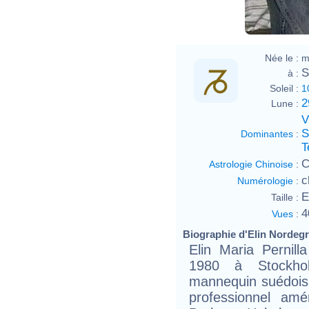
Née le :
m
S
à :
Soleil :
1
2
Lune :
V
S
Dominantes
:
T
C
Astrologie Chinoise
:
c
Numérologie
:
E
Taille :
4
Vues
:
Biographie d'Elin Nordegre
Elin Maria Pernill
1980 à Stockho
mannequin suédois 
professionnel am