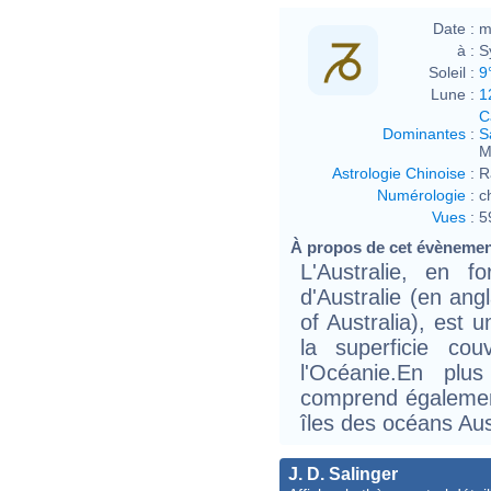
Date :
m
à :
S
Soleil :
9
Lune :
1
C
Dominantes
:
S
M
Astrologie Chinoise
:
R
Numérologie
:
c
Vues
:
5
À propos de cet évèneme
L'Australie, en 
d'Australie (en ang
of Australia), est 
la superficie co
l'Océanie.En plus
comprend également
îles des océans Aust
J. D. Salinger