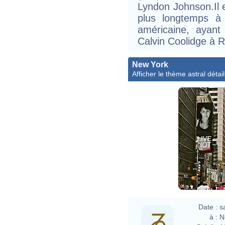
Lyndon Johnson.Il es
plus longtemps à 
américaine, ayant
Calvin Coolidge à R
New York
Afficher le thème astral détail
Date :
s
à :
N