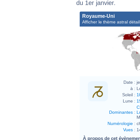
du 1er janvier.
Royaume-Uni
Afficher le thème astral détail
Date :
j
à :
L
Soleil :
1
Lune :
1
C
Dominantes
:
L
M
Numérologie
:
c
Vues
:
1
À propos de cet évèneme