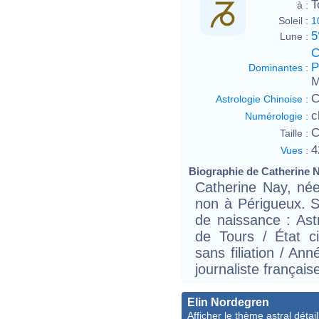
T
à :
Soleil :
1
5
Lune :
C
P
Dominantes
:
M
C
Astrologie Chinoise
:
c
Numérologie
:
C
Taille :
4
Vues
:
Biographie de Catherine Na
Catherine Nay, née
non à Périgueux. S
de naissance : Ast
de Tours / État ci
sans filiation / Ann
journaliste français
Elin Nordegren
Afficher le thème astral détail