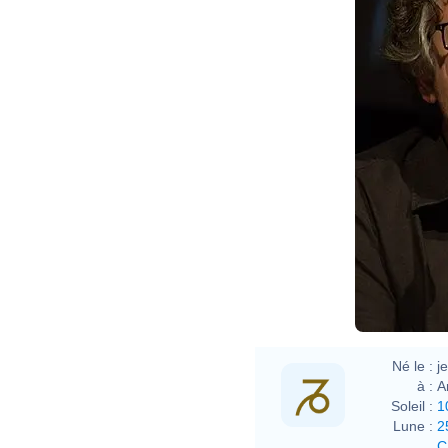
Né le :
j
à :
A
Soleil :
1
Lune :
2
C