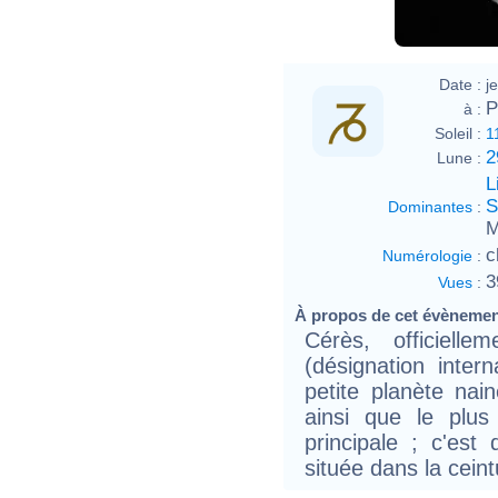
Date :
j
P
à :
Soleil :
1
2
Lune :
L
S
Dominantes
:
M
c
Numérologie
:
3
Vues
:
À propos de cet évèneme
Cérès, officiell
(désignation intern
petite planète na
ainsi que le plus
principale ; c'est 
située dans la ceint