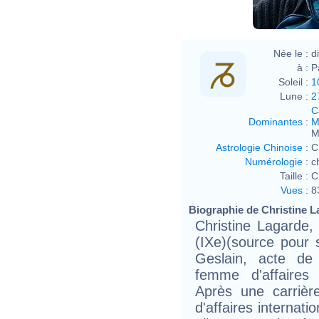
Née le :
d
à :
P
Soleil :
1
Lune :
2
C
Dominantes
:
M
M
Astrologie Chinoise
:
C
Numérologie
:
c
Taille :
C
Vues
:
8
Biographie de Christine La
Christine Lagarde,
(IXe)(source pour 
Geslain, acte de
femme d'affaires 
Après une carrièr
d'affaires internat