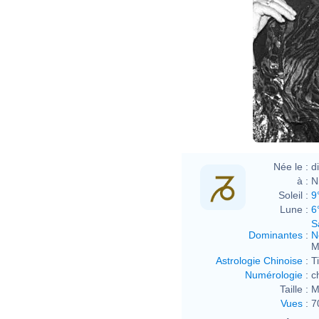
Née le :
d
à :
N
Soleil :
9
Lune :
6
S
Dominantes
:
N
M
Astrologie Chinoise
:
T
Numérologie
:
c
Taille :
M
Vues
:
7