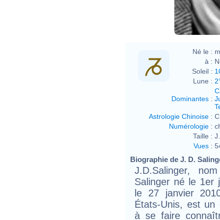
Né le :
m
à :
N
Soleil :
1
Lune :
2
C
Dominantes
:
J
T
Astrologie Chinoise
:
C
Numérologie
:
c
Taille :
J
Vues
:
5
Biographie de J. D. Salinge
J.D.Salinger, n
Salinger né le 1er
le 27 janvier 20
États-Unis, est un
à se faire connaî