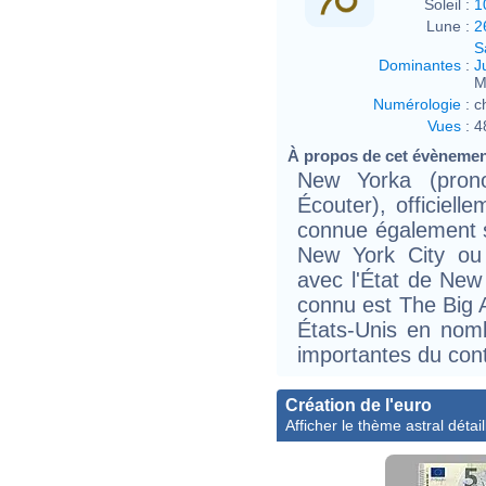
Soleil :
1
Lune :
2
S
Dominantes
:
J
M
Numérologie
:
c
Vues
:
4
À propos de cet évèneme
New Yorka (prono
Écouter), officiel
connue également s
New York City ou 
avec l'État de New 
connu est The Big A
États-Unis en nomb
T
importantes du cont
d
b
d
Création de l'euro
b
Afficher le thème astral détail
C
a
p
s
c