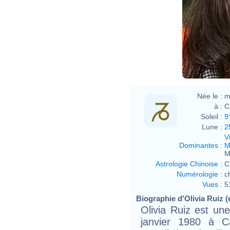
Née le :
m
à :
C
Soleil :
9
Lune :
2
V
Dominantes
:
M
M
Astrologie Chinoise
:
C
Numérologie
:
c
Vues
:
5
Biographie d'Olivia Ruiz (e
Olivia Ruiz est un
janvier 1980 à C