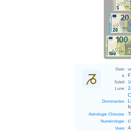
d
E
E
M
l
i
i
b
g
Date :
v
F
à :
Soleil :
1
2
Lune :
C
L
Dominantes
:
M
T
Astrologie Chinoise
:
c
Numérologie
:
4
Vues
: