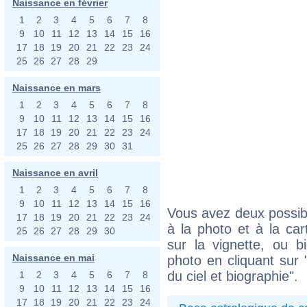
Naissance en février
1
2
3
4
5
6
7
8
9
10
11
12
13
14
15
16
17
18
19
20
21
22
23
24
25
26
27
28
29
Naissance en mars
1
2
3
4
5
6
7
8
9
10
11
12
13
14
15
16
17
18
19
20
21
22
23
24
25
26
27
28
29
30
31
Naissance en avril
1
2
3
4
5
6
7
8
9
10
11
12
13
14
15
16
Vous avez deux possibi
17
18
19
20
21
22
23
24
à la photo et à la car
25
26
27
28
29
30
sur la vignette, ou 
Naissance en mai
photo en cliquant sur 
du ciel et biographie".
1
2
3
4
5
6
7
8
9
10
11
12
13
14
15
16
17
18
19
20
21
22
23
24