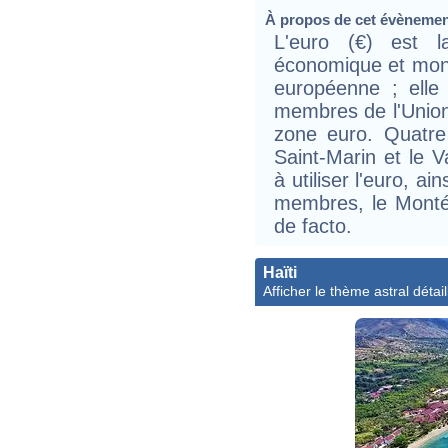
À propos de cet évèneme
L'euro (€) est l
économique et moné
européenne ; elle
membres de l'Union
zone euro. Quatre
Saint-Marin et le V
à utiliser l'euro, 
membres, le Monténé
de facto.
Haïti
Afficher le thème astral détail