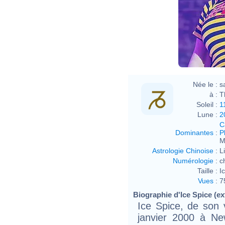
Née le :
s
à :
T
Soleil :
1
Lune :
2
C
Dominantes
:
P
M
Astrologie Chinoise
:
L
Numérologie
:
c
Taille :
I
Vues
:
7
Biographie d'Ice Spice (ext
Ice Spice, de son 
janvier 2000 à Ne