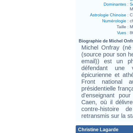
Dominantes
:
S
M
Astrologie Chinoise
:
C
Numérologie
:
c
Taille :
M
Vues
:
8
Biographie de Michel Onfra
Michel Onfray (né
(source pour son h
email)) est un ph
défendant une 
épicurienne et ath
Front national a
présidentielle franç
d'enseignant pour 
Caen, où il délivr
contre-histoire 
retransmis sur la s
Christine Lagarde