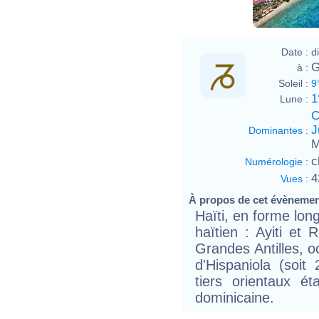
Date :
d
G
à :
Soleil :
9
1
Lune :
C
J
Dominantes
:
M
c
Numérologie
:
4
Vues
:
À propos de cet évèneme
Haïti, en forme lon
haïtien : Ayiti et 
Grandes Antilles, oc
d'Hispaniola (soi
tiers orientaux é
dominicaine.