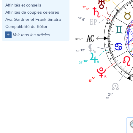
Affinités et conseils
37'
5°
Affinités de couples célèbres
59'
Ava Gardner et Frank Sinatra
6°
12
Compatibilité du Bélier
+
Voir tous les articles
0°
38'
1
12°
51'
2
16°
29'
3
5°
45'
24°
59'