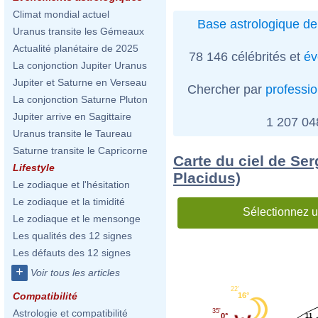
Climat mondial actuel
Base astrologique de
Uranus transite les Gémeaux
Actualité planétaire de 2025
78 146 célébrités et
év
La conjonction Jupiter Uranus
Jupiter et Saturne en Verseau
Chercher par
professi
La conjonction Saturne Pluton
Jupiter arrive en Sagittaire
1 207 0
Uranus transite le Taureau
Saturne transite le Capricorne
Carte du ciel de Se
Lifestyle
Placidus)
Le zodiaque et l'hésitation
Le zodiaque et la timidité
Sélectionnez u
Le zodiaque et le mensonge
Les qualités des 12 signes
Les défauts des 12 signes
+
Voir tous les articles
22'
Compatibilité
16°
35'
Astrologie et compatibilité
0°
11