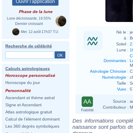
Phase de la lune
Lune décroissante, 19.55%
Dernier croissant
Mer. 12 août 17h37 T.U.
Né le :
j
à :
B
Soleil :
2
Recherche de célébrité
Lune :
1
C
Dominantes
:
L
M
Calculs astrologiques
Astrologie Chinoise
:
C
Horoscope personnalisé
Numérologie
:
c
Horoscope du jour
Taille :
S
Vues
:
5
Personnalité
Ascendant et thème astral
AA
Source :
a
Signe et Ascendant
Contributeur :
M
Fiabilité
Atlas astrologique gratuit
Calcul de l'élément dominant
Des informations complé
Les 360 degrés symboliques
naissance sont parfois di