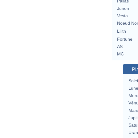
Pallas
Junon
Vesta
Noeud No
Lilith
Fortune
AS
MC
Pl
Solei
Lun
Merc
Vén
Mar
Jupit
Satu
Uran