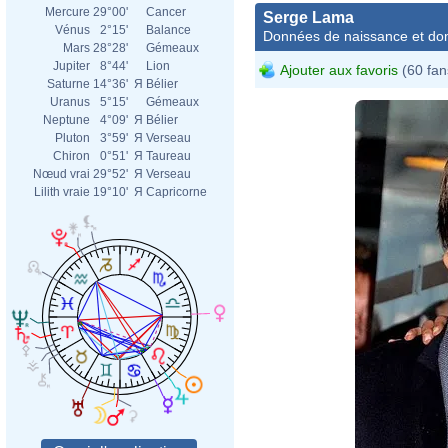
Mercure
29°00'
Cancer
Serge Lama
Vénus
2°15'
Balance
Données de naissance et dom
Mars
28°28'
Gémeaux
Jupiter
8°44'
Lion
Ajouter aux favoris
(60 fan
Saturne
14°36'
Я
Bélier
Uranus
5°15'
Gémeaux
Neptune
4°09'
Я
Bélier
Pluton
3°59'
Я
Verseau
Chiron
0°51'
Я
Taureau
Nœud vrai
29°52'
Я
Verseau
Lilith vraie
19°10'
Я
Capricorne