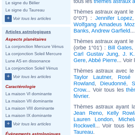
tous les
thèmes astraux 
Le signe du Bélier
Le signe du Taureau
Thèmes astraux ayant le 
0°07') :
Jennifer Lopez
+
Voir tous les articles
Wolfgang Amadeus Moz
Banks
,
Andrew Garfield
..
Articles astrologiques
Aspects planétaires
Thèmes astraux ayant le
La conjonction Mercure Vénus
(orbe 1°01') :
Bill Gates
Carl Gustav Jung
,
J. K
La conjonction Soleil Mercure
Gere
,
Abbé Pierre
... Voir
Lune AS en dissonance
La conjonction Soleil Vénus
Thèmes astraux avec le
+
Taylor Lautner
,
Rosé 
Voir tous les articles
Rowland
,
Dieudonné
,
S
Caractérologie
Crow
... Voir tous les
thè
La maison VI dominante
février
.
La maison VII dominante
Thèmes astraux ayant l
La maison VIII dominante
Jean Reno
,
Kelly Rowl
La maison IX dominante
Lauren London
,
Michel
+
Voir tous les articles
Rockwell
... Voir tous le
Taureau
.
Évènements astrologiques