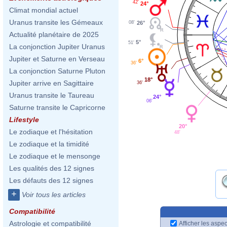
42'
24°
Climat mondial actuel
Uranus transite les Gémeaux
08'
26°
Actualité planétaire de 2025
5°
51'
La conjonction Jupiter Uranus
Jupiter et Saturne en Verseau
6°
36'
La conjonction Saturne Pluton
18°
Jupiter arrive en Sagittaire
36'
Uranus transite le Taureau
24°
06'
Saturne transite le Capricorne
Lifestyle
20°
Le zodiaque et l'hésitation
48'
Le zodiaque et la timidité
Le zodiaque et le mensonge
Les qualités des 12 signes
Les défauts des 12 signes
+
Voir tous les articles
Compatibilité
Astrologie et compatibilité
Afficher les aspec