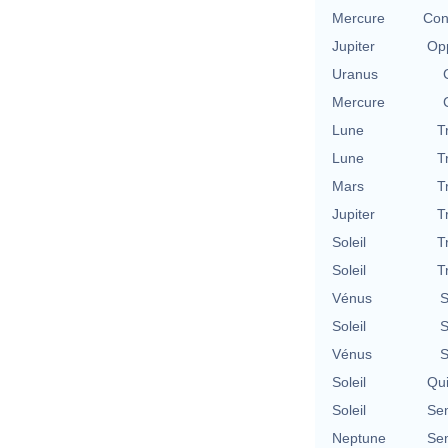
Mercure
Con
Jupiter
Opp
Uranus
Mercure
Lune
T
Lune
T
Mars
T
Jupiter
T
Soleil
T
Soleil
T
Vénus
S
Soleil
S
Vénus
S
Soleil
Qu
Soleil
Se
Neptune
Se