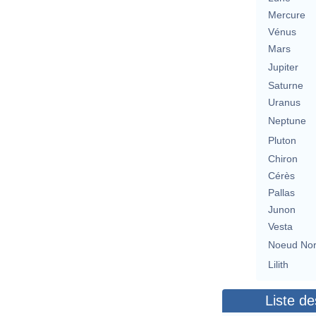
Mercure
Vénus
Mars
Jupiter
Saturne
Uranus
Neptune
Pluton
Chiron
Cérès
Pallas
Junon
Vesta
Noeud No
Lilith
Liste de