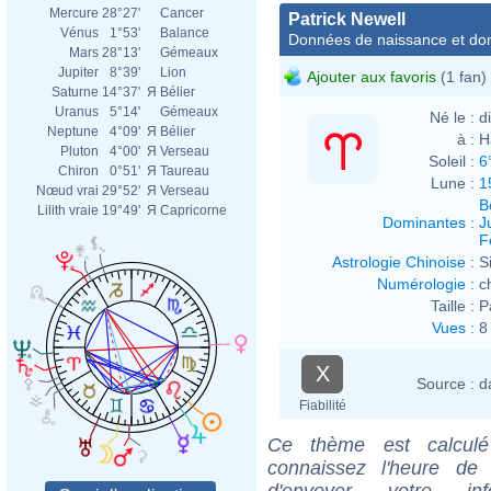
Mercure
28°27'
Cancer
Patrick Newell
Vénus
1°53'
Balance
Données de naissance et dom
Mars
28°13'
Gémeaux
Jupiter
8°39'
Lion
Ajouter aux favoris
(1 fan)
Saturne
14°37'
Я
Bélier
Uranus
5°14'
Gémeaux
Né le :
d
Neptune
4°09'
Я
Bélier
à :
H
Pluton
4°00'
Я
Verseau
Soleil :
6
Chiron
0°51'
Я
Taureau
Lune :
1
Nœud vrai
29°52'
Я
Verseau
B
Lilith vraie
19°49'
Я
Capricorne
Dominantes
:
J
F
Astrologie Chinoise
:
S
Numérologie
:
c
Taille :
P
Vues
:
8
X
Source :
d
Fiabilité
Ce thème est calculé 
connaissez l'heure de
d'envoyer votre i