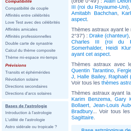
(orbe 0°49') :
Alain Delon
Compatibilité
III (roi du Royaume-Uni)
Compatibilité de couple
Amitabh Bachchan
,
Kar
Affinités entre célébrités
aspect
.
Love Test avec des célébrités
Thèmes astraux ayant le 
Affinités amicales
2°37') :
Drake (chanteur)
Affinités professionnelles
Charles III (roi du 
Double carte de synastrie
Somerhalder
,
Heidi Klu
Calcul du thème composite
ayant cet aspect
.
Thème mi-espace mi-temps
Thèmes astraux avec l
Prévisions
Quentin Tarantino
,
Fergi
Transits et éphémérides
J
,
Halle Bailey
,
Raphaël (
Révolution solaire
Voir tous les
thèmes astra
Directions secondaires
Thèmes astraux ayant la
Directions d'arcs solaires
Karim Benzema
,
Gary 
Bollaert
,
Jean-Louis Aub
Bases de l'astrologie
Bradbury
... Voir tous le
Introduction à l'astrologie
Sagittaire
.
L'utilité de l'astrologie
Astro sidérale ou tropicale ?
Base astrologique de