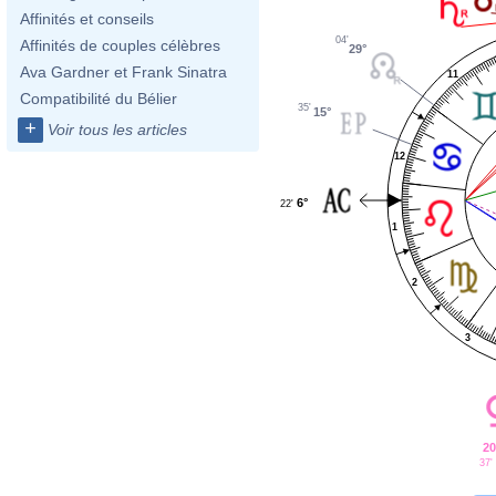
Affinités et conseils
04'
Affinités de couples célèbres
29°
Ava Gardner et Frank Sinatra
11
Compatibilité du Bélier
35'
15°
+
Voir tous les articles
12
6°
22'
1
2
3
20
37'