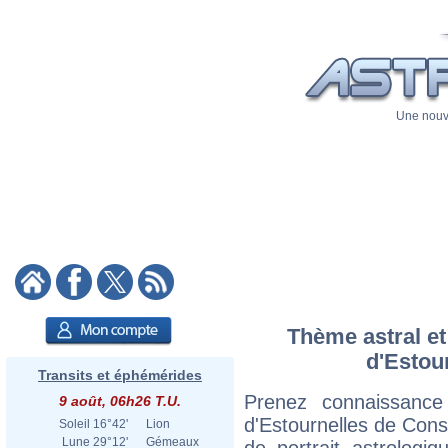
Une nouve
Thème astral et
d'Estou
Transits et éphémérides
Prenez connaissance
9 août, 06h26 T.U.
d'Estournelles de Const
Soleil
16°42'
Lion
Lune
29°12'
Gémeaux
de portrait astrologi