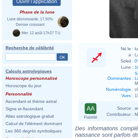
Phase de la lune
Lune décroissante, 17.50%
Dernier croissant
Mer. 12 août 17h37 T.U.
Recherche de célébrité
Né le :
l
à :
L
Soleil :
0
Lune :
1
Calculs astrologiques
S
Dominantes
:
L
Horoscope personnalisé
M
Horoscope du jour
Numérologie
:
c
Personnalité
Vues
:
1
Ascendant et thème astral
AA
Source :
a
Signe et Ascendant
Contributeur :
M
Atlas astrologique gratuit
Fiabilité
Calcul de l'élément dominant
Des informations complé
Les 360 degrés symboliques
naissance sont parfois di