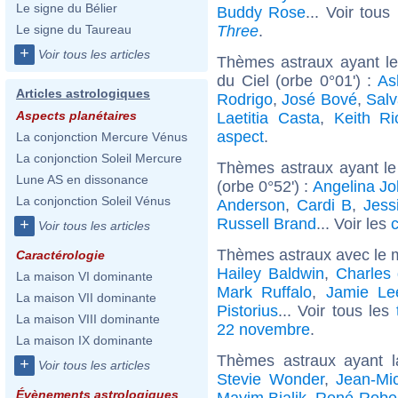
Le signe du Bélier
Buddy Rose
... Voir tous
Three
.
Le signe du Taureau
+
Voir tous les articles
Thèmes astraux ayant le
du Ciel (orbe 0°01') :
As
Articles astrologiques
Rodrigo
,
José Bové
,
Salv
Aspects planétaires
Laetitia Casta
,
Keith Ri
aspect
.
La conjonction Mercure Vénus
La conjonction Soleil Mercure
Thèmes astraux ayant l
Lune AS en dissonance
(orbe 0°52') :
Angelina Jol
La conjonction Soleil Vénus
Anderson
,
Cardi B
,
Jess
Russell Brand
... Voir les
c
+
Voir tous les articles
Thèmes astraux avec le 
Caractérologie
Hailey Baldwin
,
Charles 
La maison VI dominante
Mark Ruffalo
,
Jamie Le
La maison VII dominante
Pistorius
... Voir tous les
La maison VIII dominante
22 novembre
.
La maison IX dominante
Thèmes astraux ayant l
+
Voir tous les articles
Stevie Wonder
,
Jean-Mic
Évènements astrologiques
Mayim Bialik
,
René-Robert