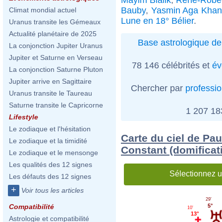
Bauby
,
Yasmin Aga Khan
Climat mondial actuel
Lune en 18° Bélier
.
Uranus transite les Gémeaux
Actualité planétaire de 2025
Base astrologique de
La conjonction Jupiter Uranus
Jupiter et Saturne en Verseau
78 146 célébrités et
év
La conjonction Saturne Pluton
Jupiter arrive en Sagittaire
Chercher par
professi
Uranus transite le Taureau
Saturne transite le Capricorne
1 207 1
Lifestyle
Le zodiaque et l'hésitation
Carte du ciel de Pau
Le zodiaque et la timidité
Constant (domificat
Le zodiaque et le mensonge
Les qualités des 12 signes
Sélectionnez u
Les défauts des 12 signes
+
Voir tous les articles
29'
5°
Compatibilité
10'
13°
Astrologie et compatibilité