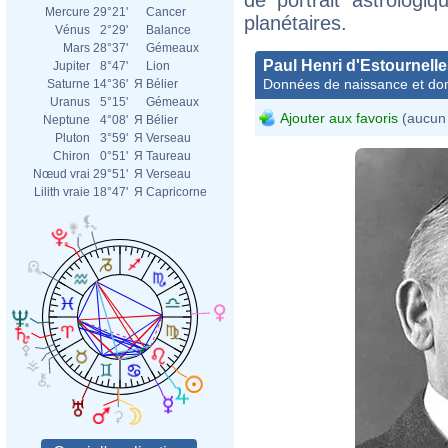
Mercure
29°21'
Cancer
planétaires.
Vénus
2°29'
Balance
Mars
28°37'
Gémeaux
Paul Henri d'Estournell
Jupiter
8°47'
Lion
Données de naissance et dom
Saturne
14°36'
Я
Bélier
Uranus
5°15'
Gémeaux
Ajouter aux favoris
(aucun 
Neptune
4°08'
Я
Bélier
Pluton
3°59'
Я
Verseau
Chiron
0°51'
Я
Taureau
Nœud vrai
29°51'
Я
Verseau
Lilith vraie
18°47'
Я
Capricorne