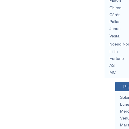
Pluton
Chiron
Cérès
Pallas
Junon
Vesta
Noeud No
Lilith
Fortune
AS
MC
Pl
Solei
Lun
Merc
Vén
Mar