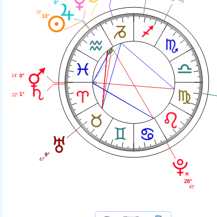
9°
18'
10°
0°
14'
1°
22'
9°
47'
28°
45'