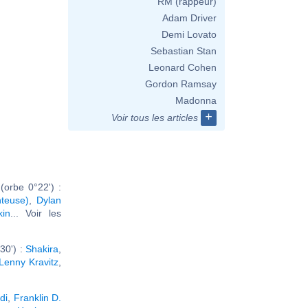
RM (rappeur)
Adam Driver
Demi Lovato
Sebastian Stan
Leonard Cohen
Gordon Ramsay
Madonna
+
Voir tous les articles
orbe 0°22') :
teuse)
,
Dylan
kin
... Voir les
30') :
Shakira
,
Lenny Kravitz
,
di
,
Franklin D.