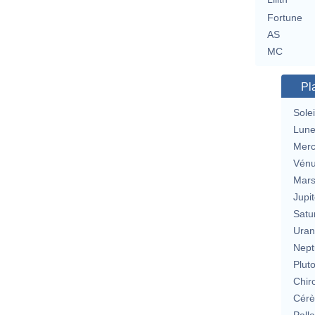
Fortune
AS
MC
Pl
Solei
Lun
Merc
Vén
Mar
Jupit
Satu
Uran
Nept
Plut
Chir
Cérè
Pall