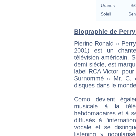
Uranus
BiQ
Soleil
Sem
Biographie de Perry
Pierino Ronald « Per
2001) est un chante
télévision américain. S
demi-siècle, est marqué
label RCA Victor, pour 
Surnommé « Mr. C. »,
disques dans le monde
Como devient égale
musicale à la tél
hebdomadaires et à 
diffusés à l’internatio
vocale et se disting
listening » populari