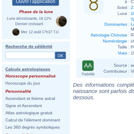
à :
C
Soleil :
2
Phase de la lune
Lune :
1
Lune décroissante, 18.12%
T
Dominantes
:
L
Dernier croissant
M
Mer. 12 août 17h37 T.U.
Astrologie Chinoise
:
R
Numérologie
:
c
Recherche de célébrité
Taille :
P
Vues
:
1
AA
Source :
a
Calculs astrologiques
Contributeur :
V
Fiabilité
Horoscope personnalisé
Horoscope du jour
Des informations complé
naissance sont parfois di
Personnalité
dessous.
Ascendant et thème astral
Signe et Ascendant
Atlas astrologique gratuit
Calcul de l'élément dominant
Les 360 degrés symboliques