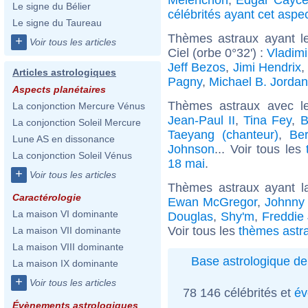
Le signe du Bélier
célébrités ayant cet aspe
Le signe du Taureau
Thèmes astraux ayant le
+
Voir tous les articles
Ciel (orbe 0°32') :
Vladimi
Jeff Bezos
,
Jimi Hendrix
,
Articles astrologiques
Pagny
,
Michael B. Jordan
Aspects planétaires
Thèmes astraux avec l
La conjonction Mercure Vénus
Jean-Paul II
,
Tina Fey
,
B
La conjonction Soleil Mercure
Taeyang (chanteur)
,
Ber
Lune AS en dissonance
Johnson
... Voir tous les
La conjonction Soleil Vénus
18 mai
.
+
Voir tous les articles
Thèmes astraux ayant 
Caractérologie
Ewan McGregor
,
Johnny
La maison VI dominante
Douglas
,
Shy'm
,
Freddie 
Voir tous les
thèmes astr
La maison VII dominante
La maison VIII dominante
Base astrologique de
La maison IX dominante
+
Voir tous les articles
78 146 célébrités et
év
Évènements astrologiques