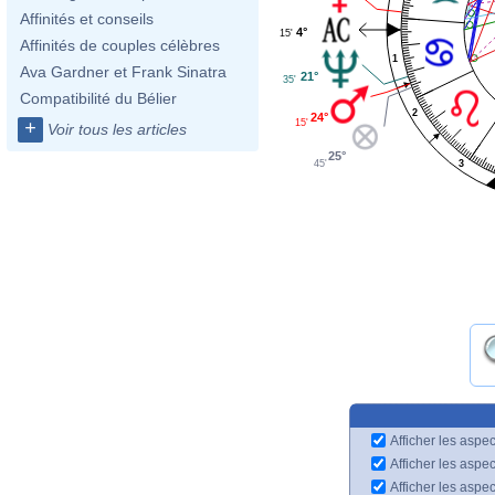
Affinités et conseils
4°
15'
Affinités de couples célèbres
1
Ava Gardner et Frank Sinatra
21°
35'
Compatibilité du Bélier
2
24°
15'
+
Voir tous les articles
25°
3
45'
Afficher les aspec
Afficher les aspe
Afficher les aspe