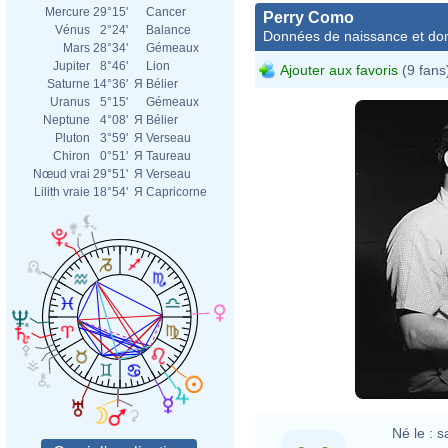
Mercure
29°15'
Cancer
Perry Como
Vénus
2°24'
Balance
Données de naissance et dom
Mars
28°34'
Gémeaux
Jupiter
8°46'
Lion
Ajouter aux favoris
(9 fans
Saturne
14°36'
Я
Bélier
Uranus
5°15'
Gémeaux
Neptune
4°08'
Я
Bélier
Pluton
3°59'
Я
Verseau
Chiron
0°51'
Я
Taureau
Nœud vrai
29°51'
Я
Verseau
Lilith vraie
18°54'
Я
Capricorne
Willi
Né le :
s