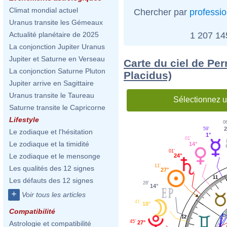
Climat mondial actuel
Chercher par
professi
Uranus transite les Gémeaux
1 207 1
Actualité planétaire de 2025
La conjonction Jupiter Uranus
Jupiter et Saturne en Verseau
Carte du ciel de Pe
La conjonction Saturne Pluton
Placidus)
Jupiter arrive en Sagittaire
Uranus transite le Taureau
Sélectionnez u
Saturne transite le Capricorne
Lifestyle
0
2
59'
Le zodiaque et l'hésitation
1°
01'
Le zodiaque et la timidité
14°
01'
Le zodiaque et le mensonge
24°
11'
Les qualités des 12 signes
27°
11
Les défauts des 12 signes
28'
14°
+
Voir tous les articles
41'
18°
Compatibilité
12
45'
27°
Astrologie et compatibilité