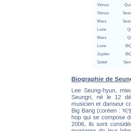
Vénus
Qui
Vénus
Sesq
Mars
Sesq
Lune
Qu
Mars
Qu
Lune
BiQ
Jupiter
BiQ
Soleil
Sem
Biographie de Seungr
Lee Seung-hyun, mie
Seungri, né le 12 d
musicien et danseur c
Big Bang (coréen : 빅뱅
hop qui se compose d
2006, ils sont consid
montante de leur labe