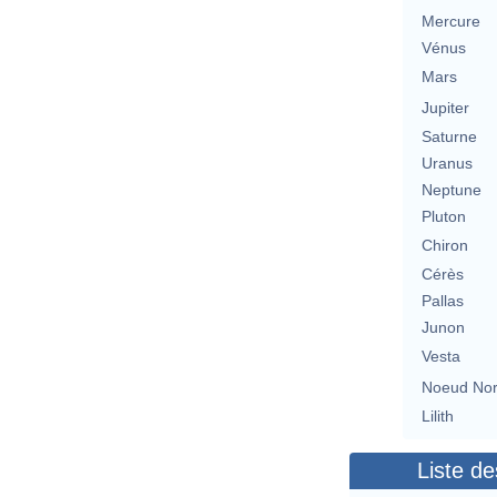
Mercure
Vénus
Mars
Jupiter
Saturne
Uranus
Neptune
Pluton
Chiron
Cérès
Pallas
Junon
Vesta
Noeud No
Lilith
Liste de