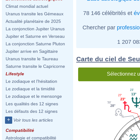
Climat mondial actuel
78 146 célébrités et
év
Uranus transite les Gémeaux
Actualité planétaire de 2025
Chercher par
professi
La conjonction Jupiter Uranus
Jupiter et Saturne en Verseau
1 207 0
La conjonction Saturne Pluton
Jupiter arrive en Sagittaire
Carte du ciel de Seu
Uranus transite le Taureau
Saturne transite le Capricorne
Sélectionnez u
Lifestyle
Le zodiaque et l'hésitation
Le zodiaque et la timidité
23'
13°
27'
Le zodiaque et le mensonge
23°
50'
Les qualités des 12 signes
28°
Les défauts des 12 signes
+
Voir tous les articles
Compatibilité
Astrologie et compatibilité