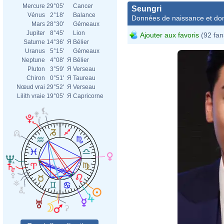
Mercure
29°05'
Cancer
Seungri
Vénus
2°18'
Balance
Données de naissance et dom
Mars
28°30'
Gémeaux
Jupiter
8°45'
Lion
Ajouter aux favoris
(92 fan
Saturne
14°36'
Я
Bélier
Uranus
5°15'
Gémeaux
Neptune
4°08'
Я
Bélier
Pluton
3°59'
Я
Verseau
Chiron
0°51'
Я
Taureau
Nœud vrai
29°52'
Я
Verseau
Lilith vraie
19°05'
Я
Capricorne