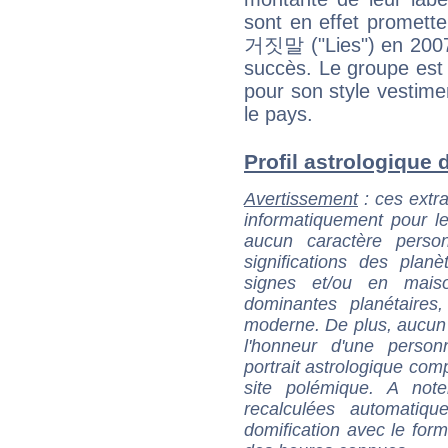
sont en effet prometteu
거짓말 ("Lies") en 2007 
succès. Le groupe est
pour son style vestime
le pays.
Profil astrologique d
Avertissement
: ces extra
informatiquement pour le
aucun caractère perso
significations des pla
signes et/ou en maiso
dominantes planétaires,
moderne. De plus, aucun a
l'honneur d'une personn
portrait astrologique com
site polémique. A note
recalculées automatiq
domification avec le form