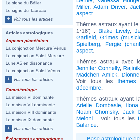
Demie
,
Vanessa Hudge
Le signe du Bélier
Miller
,
Adam Driver
,
Jac
Le signe du Taureau
aspect
.
+
Voir tous les articles
Thèmes astraux ayant le
1°16') :
Blake Lively
,
J
Articles astrologiques
Garfield
,
Grimes (musici
Aspects planétaires
Spielberg
,
Fergie (chan
La conjonction Mercure Vénus
aspect
.
La conjonction Soleil Mercure
Thèmes astraux avec l
Lune AS en dissonance
Jennifer Connelly
,
Rajini
La conjonction Soleil Vénus
Mädchen Amick
,
Dionne
+
Voir tous les articles
Voir tous les
thèmes 
décembre
.
Caractérologie
La maison VI dominante
Thèmes astraux ayant l
Arielle Dombasle
,
Ilona
La maison VII dominante
Noam Chomsky
,
Jack 
La maison VIII dominante
Meloni
... Voir tous les
La maison IX dominante
Balance
.
+
Voir tous les articles
Base astrologique de
Évènements astrologiques