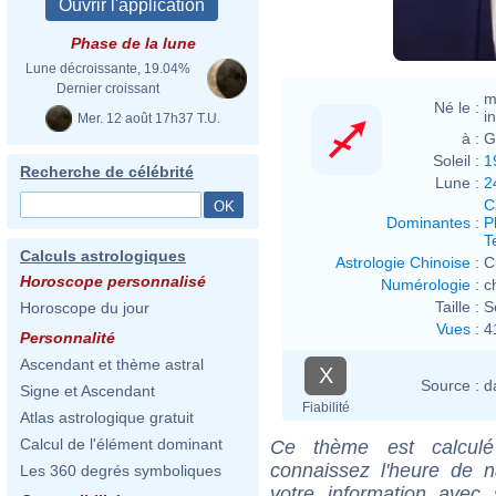
Phase de la lune
Lune décroissante, 19.04%
Dernier croissant
m
Né le :
i
Mer. 12 août 17h37 T.U.
à :
G
Soleil :
1
Recherche de célébrité
Lune :
2
C
Dominantes
:
P
T
Calculs astrologiques
Astrologie Chinoise
:
C
Horoscope personnalisé
Numérologie
:
c
Taille :
S
Horoscope du jour
Vues
:
4
Personnalité
Ascendant et thème astral
X
Source :
d
Signe et Ascendant
Fiabilité
Atlas astrologique gratuit
Calcul de l'élément dominant
Ce thème est calculé 
connaissez l'heure de n
Les 360 degrés symboliques
votre information ave