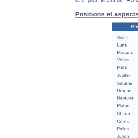
et 2° pour le cas de l'AS
Positions et aspects
Pos
Soleil
Lune
Mercure
Vénus
Mars
Jupiter
Saturne
Uranus
Neptune
Pluton
Chiron
Cérès
Pallas
Junon