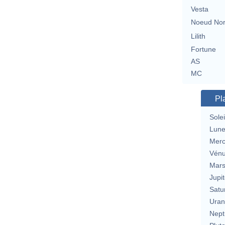
Vesta
Noeud No
Lilith
Fortune
AS
MC
Pl
Solei
Lun
Merc
Vén
Mar
Jupit
Satu
Uran
Nept