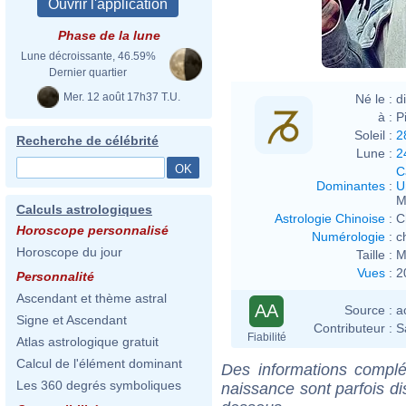
Phase de la lune
Lune décroissante, 46.59%
Dernier quartier
Mer. 12 août 17h37 T.U.
Né le :
d
à :
P
Soleil :
2
Recherche de célébrité
Lune :
2
C
Dominantes
:
U
M
Calculs astrologiques
Astrologie Chinoise
:
C
Horoscope personnalisé
Numérologie
:
c
Horoscope du jour
Taille :
M
Vues
:
2
Personnalité
Ascendant et thème astral
AA
Source :
a
Signe et Ascendant
Contributeur :
S
Fiabilité
Atlas astrologique gratuit
Calcul de l'élément dominant
Des informations complé
Les 360 degrés symboliques
naissance sont parfois di