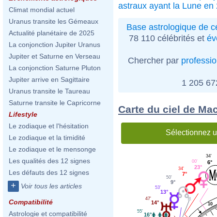
astraux ayant la Lune en
Climat mondial actuel
Uranus transite les Gémeaux
Base astrologique de cé
Actualité planétaire de 2025
78 110 célébrités et
év
La conjonction Jupiter Uranus
Jupiter et Saturne en Verseau
Chercher par
professi
La conjonction Saturne Pluton
Jupiter arrive en Sagittaire
1 205 6
Uranus transite le Taureau
Saturne transite le Capricorne
Carte du ciel de Mac
Lifestyle
Le zodiaque et l'hésitation
Sélectionnez u
Le zodiaque et la timidité
Le zodiaque et le mensonge
34'
Les qualités des 12 signes
00'
6°
23°
34'
Les défauts des 12 signes
7°
50'
9°
+
Voir tous les articles
53'
13°
47'
Compatibilité
14°
10
55'
Astrologie et compatibilité
16°