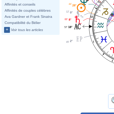
11
Affinités et conseils
44'
28°
Affinités de couples célèbres
12'
0°
Ava Gardner et Frank Sinatra
12
00'
8°
Compatibilité du Bélier
18°
57'
+
Voir tous les articles
2°
1
45'
2