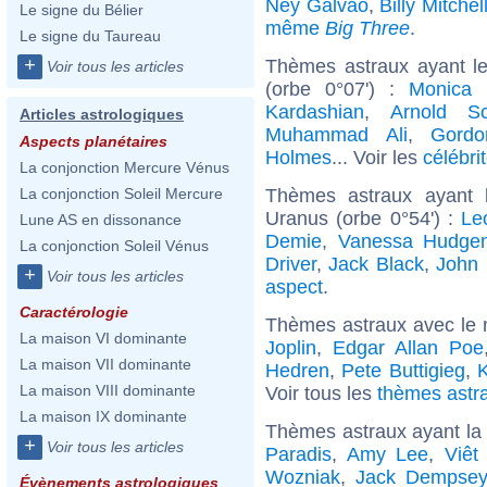
Ney Galvao
,
Billy Mitchel
Le signe du Bélier
même
Big Three
.
Le signe du Taureau
+
Thèmes astraux ayant le
Voir tous les articles
(orbe 0°07') :
Monica B
Kardashian
,
Arnold Sc
Articles astrologiques
Muhammad Ali
,
Gord
Aspects planétaires
Holmes
... Voir les
célébri
La conjonction Mercure Vénus
Thèmes astraux ayant 
La conjonction Soleil Mercure
Uranus (orbe 0°54') :
Le
Lune AS en dissonance
Demie
,
Vanessa Hudge
La conjonction Soleil Vénus
Driver
,
Jack Black
,
John 
+
Voir tous les articles
aspect
.
Caractérologie
Thèmes astraux avec le 
La maison VI dominante
Joplin
,
Edgar Allan Poe
La maison VII dominante
Hedren
,
Pete Buttigieg
,
K
La maison VIII dominante
Voir tous les
thèmes astra
La maison IX dominante
Thèmes astraux ayant la
+
Voir tous les articles
Paradis
,
Amy Lee
,
Viêt
Wozniak
,
Jack Dempsey
Évènements astrologiques