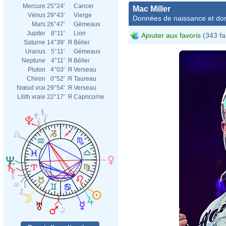
Mercure
25°24'
Cancer
Mac Miller
Vénus
29°43'
Vierge
Données de naissance et dom
Mars
26°47'
Gémeaux
Jupiter
8°11'
Lion
Ajouter aux favoris
(343 fa
Saturne
14°39'
Я
Bélier
Uranus
5°11'
Gémeaux
Neptune
4°11'
Я
Bélier
Pluton
4°03'
Я
Verseau
Chiron
0°52'
Я
Taureau
Nœud vrai
29°54'
Я
Verseau
Lilith vraie
22°17'
Я
Capricorne