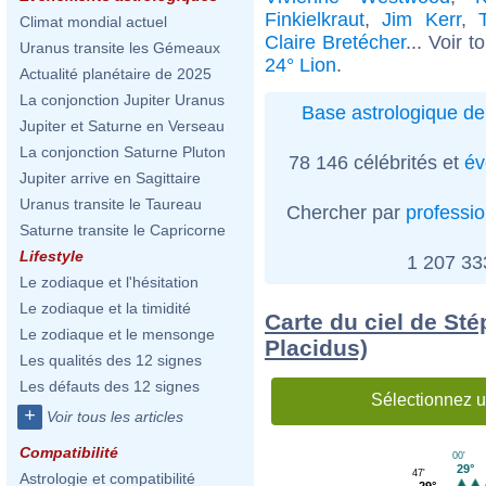
Finkielkraut
,
Jim Kerr
,
Climat mondial actuel
Claire Bretécher
... Voir 
Uranus transite les Gémeaux
24° Lion
.
Actualité planétaire de 2025
La conjonction Jupiter Uranus
Base astrologique de
Jupiter et Saturne en Verseau
La conjonction Saturne Pluton
78 146 célébrités et
év
Jupiter arrive en Sagittaire
Uranus transite le Taureau
Chercher par
professi
Saturne transite le Capricorne
Lifestyle
1 207 3
Le zodiaque et l'hésitation
Le zodiaque et la timidité
Carte du ciel de St
Le zodiaque et le mensonge
Placidus)
Les qualités des 12 signes
Les défauts des 12 signes
Sélectionnez u
+
Voir tous les articles
Compatibilité
00'
29°
47'
Astrologie et compatibilité
29°