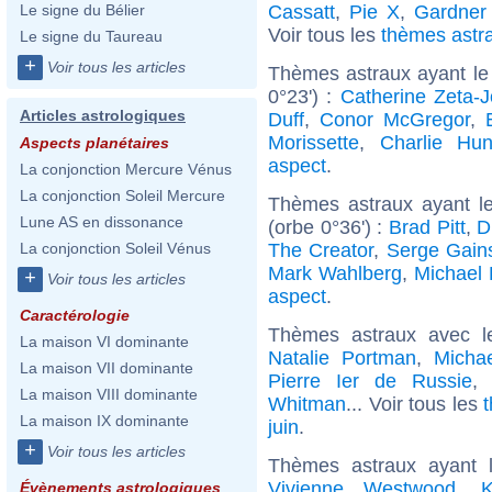
Cassatt
,
Pie X
,
Gardner
Le signe du Bélier
Voir tous les
thèmes astr
Le signe du Taureau
+
Voir tous les articles
Thèmes astraux ayant le
0°23') :
Catherine Zeta-
Articles astrologiques
Duff
,
Conor McGregor
,
Morissette
,
Charlie Hu
Aspects planétaires
aspect
.
La conjonction Mercure Vénus
La conjonction Soleil Mercure
Thèmes astraux ayant l
Lune AS en dissonance
(orbe 0°36') :
Brad Pitt
,
D
The Creator
,
Serge Gain
La conjonction Soleil Vénus
Mark Wahlberg
,
Michael 
+
Voir tous les articles
aspect
.
Caractérologie
Thèmes astraux avec l
La maison VI dominante
Natalie Portman
,
Micha
La maison VII dominante
Pierre Ier de Russie
La maison VIII dominante
Whitman
... Voir tous les
La maison IX dominante
juin
.
+
Voir tous les articles
Thèmes astraux ayant 
Vivienne Westwood
,
K
Évènements astrologiques