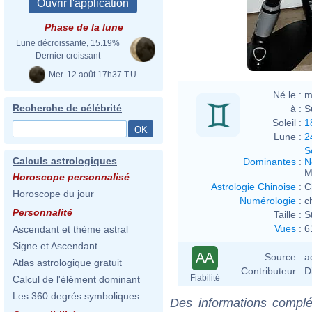
Phase de la lune
Lune décroissante, 15.19%
Dernier croissant
Mer. 12 août 17h37 T.U.
Né le :
m
Recherche de célébrité
à :
S
Soleil :
1
Lune :
2
S
Calculs astrologiques
Dominantes
:
N
M
Horoscope personnalisé
Astrologie Chinoise
:
C
Horoscope du jour
Numérologie
:
c
Personnalité
Taille :
S
Vues
:
6
Ascendant et thème astral
Signe et Ascendant
AA
Source :
a
Atlas astrologique gratuit
Contributeur :
D
Fiabilité
Calcul de l'élément dominant
Les 360 degrés symboliques
Des informations complé