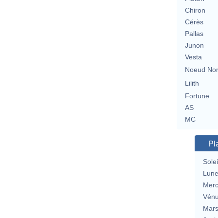
Chiron
Cérès
Pallas
Junon
Vesta
Noeud No
Lilith
Fortune
AS
MC
Pl
Solei
Lun
Merc
Vén
Mar