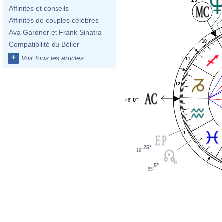
Affinités et conseils
Affinités de couples célèbres
Ava Gardner et Frank Sinatra
10
Compatibilité du Bélier
+
Voir tous les articles
11
12
0°
46'
1
25°
19'
5°
55'