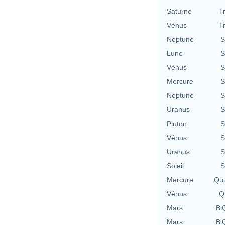
Saturne
T
Vénus
T
Neptune
S
Lune
S
Vénus
S
Mercure
S
Neptune
S
Uranus
S
Pluton
S
Vénus
S
Uranus
S
Soleil
S
Mercure
Qu
Vénus
Qu
Mars
BiQ
Mars
BiQ