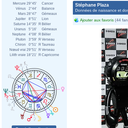
Mercure
29°45'
Cancer
Stéphane Plaza
Vénus
2°44'
Balance
Données de naissance et dom
Mars
28°47'
Gémeaux
Jupiter
8°51'
Lion
Ajouter aux favoris
(44 fan
Saturne
14°35'
Я
Bélier
Uranus
5°16'
Gémeaux
Neptune
4°08'
Я
Bélier
Pluton
3°59'
Я
Verseau
Chiron
0°51'
Я
Taureau
Nœud vrai
29°51'
Я
Verseau
Lilith vraie
18°21'
Я
Capricorne