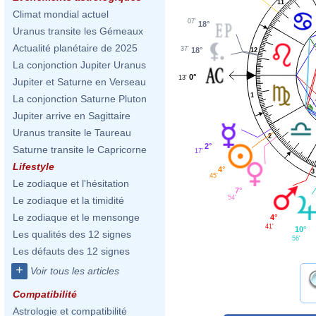
11
Climat mondial actuel
07'
18°
Uranus transite les Gémeaux
Actualité planétaire de 2025
37'
18°
12
La conjonction Jupiter Uranus
0°
13'
Jupiter et Saturne en Verseau
1
La conjonction Saturne Pluton
Jupiter arrive en Sagittaire
Uranus transite le Taureau
2
2°
Saturne transite le Capricorne
17'
Lifestyle
4°
3
45'
Le zodiaque et l'hésitation
7°
54'
Le zodiaque et la timidité
Le zodiaque et le mensonge
4°
41'
10°
Les qualités des 12 signes
56'
Les défauts des 12 signes
+
Voir tous les articles
Compatibilité
Astrologie et compatibilité