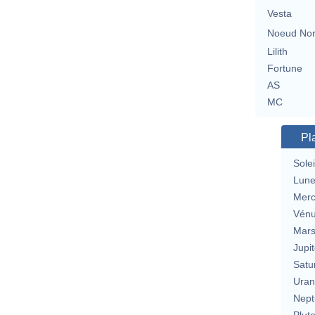
Vesta
Noeud No
Lilith
Fortune
AS
MC
Pl
Solei
Lun
Merc
Vén
Mar
Jupit
Satu
Uran
Nept
Plut