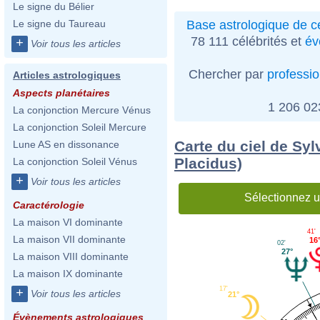
Le signe du Bélier
Base astrologique de cé
Le signe du Taureau
78 111 célébrités et
év
+
Voir tous les articles
Chercher par
professi
Articles astrologiques
Aspects planétaires
1 206 0
La conjonction Mercure Vénus
La conjonction Soleil Mercure
Carte du ciel de Syl
Lune AS en dissonance
Placidus)
La conjonction Soleil Vénus
+
Voir tous les articles
Sélectionnez u
Caractérologie
La maison VI dominante
41'
La maison VII dominante
16
02'
27°
La maison VIII dominante
La maison IX dominante
17'
+
Voir tous les articles
21°
Évènements astrologiques