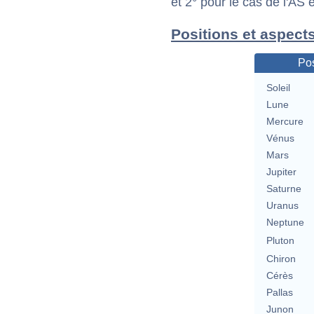
et 2° pour le cas de l'AS
Positions et aspects
Pos
Soleil
Lune
Mercure
Vénus
Mars
Jupiter
Saturne
Uranus
Neptune
Pluton
Chiron
Cérès
Pallas
Junon