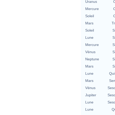
Uranus
C
Mercure
C
Soleil
C
Mars
T
Soleil
S
Lune
S
Mercure
S
Vénus
S
Neptune
S
Mars
S
Lune
Qui
Mars
Sem
Vénus
Sesq
Jupiter
Sesq
Lune
Sesq
Lune
Qu