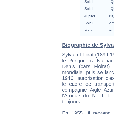
Soleil
Qu
Soleil
Qu
Jupiter
BiQ
Soleil
Sem
Mars
Sem
Biographie de Sylvain
Sylvain Floirat (1899-
le Périgord (à Nailhac)
Denis (cars Floirat
mondiale, puis se lan
1946 l'autorisation d'e
le cadre de transport
compagnie Aigle Azu
l'Afrique du Nord, le
toujours.
En 1955, il reprend