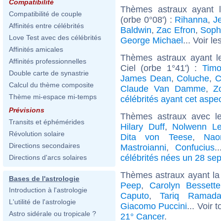
Compatibilité
Thèmes astraux ayant l
Compatibilité de couple
(orbe 0°08') :
Rihanna
,
J
Affinités entre célébrités
Baldwin
,
Zac Efron
,
Soph
Love Test avec des célébrités
George Michael
... Voir le
Affinités amicales
Thèmes astraux ayant l
Affinités professionnelles
Ciel (orbe 1°41') :
Timo
Double carte de synastrie
James Dean
,
Coluche
,
C
Calcul du thème composite
Claude Van Damme
,
Z
Thème mi-espace mi-temps
célébrités ayant cet aspe
Prévisions
Thèmes astraux avec l
Transits et éphémérides
Hilary Duff
,
Nolwenn Le
Révolution solaire
Dita von Teese
,
Nao
Directions secondaires
Mastroianni
,
Confucius
.
célébrités nées un 28 se
Directions d'arcs solaires
Thèmes astraux ayant la
Bases de l'astrologie
Peep
,
Carolyn Bessett
Introduction à l'astrologie
Caputo
,
Tariq Ramad
L'utilité de l'astrologie
Giacomo Puccini
... Voir 
Astro sidérale ou tropicale ?
21° Cancer
.