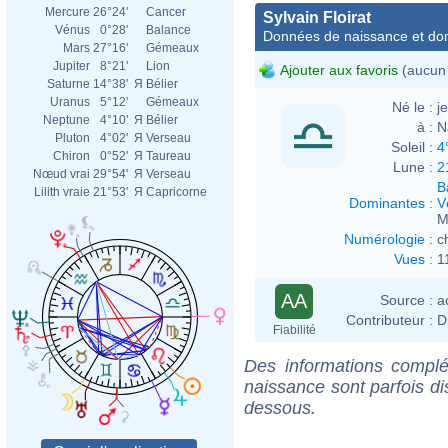
Mercure
26°24'
Cancer
Sylvain Floirat
Vénus
0°28'
Balance
Données de naissance et dom
Mars
27°16'
Gémeaux
Jupiter
8°21'
Lion
Ajouter aux favoris
(aucun 
Saturne
14°38'
Я
Bélier
Uranus
5°12'
Gémeaux
Né le :
j
Neptune
4°10'
Я
Bélier
à :
N
Pluton
4°02'
Я
Verseau
Soleil :
4
Chiron
0°52'
Я
Taureau
Lune :
2
Nœud vrai
29°54'
Я
Verseau
B
Lilith vraie
21°53'
Я
Capricorne
Dominantes
:
V
M
Numérologie
:
c
Vues
:
1
AA
Source :
a
Contributeur :
D
Fiabilité
Des informations complé
naissance sont parfois di
dessous.