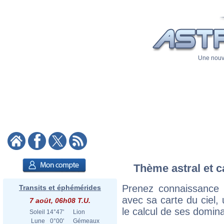
Une nouve
Thème astral et ca
Prenez connaissance d
Transits et éphémérides
avec sa carte du ciel, 
7 août, 06h08 T.U.
le calcul de ses domina
Soleil
14°47'
Lion
Lune
0°00'
Gémeaux