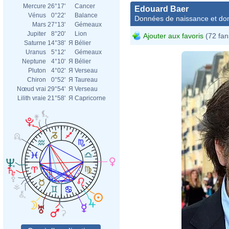
Mercure
26°17'
Cancer
Edouard Baer
Vénus
0°22'
Balance
Données de naissance et dom
Mars
27°13'
Gémeaux
Jupiter
8°20'
Lion
Ajouter aux favoris
(72 fan
Saturne
14°38'
Я
Bélier
Uranus
5°12'
Gémeaux
Neptune
4°10'
Я
Bélier
Pluton
4°02'
Я
Verseau
Chiron
0°52'
Я
Taureau
Nœud vrai
29°54'
Я
Verseau
Lilith vraie
21°58'
Я
Capricorne