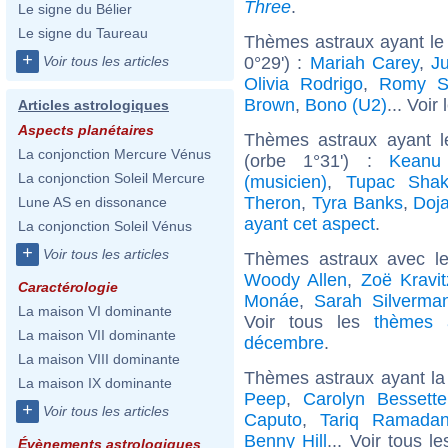
Three
.
Le signe du Bélier
Le signe du Taureau
Thèmes astraux ayant le
+
0°29') :
Mariah Carey
,
J
Voir tous les articles
Olivia Rodrigo
,
Romy S
Brown
,
Bono (U2)
... Voir
Articles astrologiques
Aspects planétaires
Thèmes astraux ayant 
La conjonction Mercure Vénus
(orbe 1°31') :
Keanu
La conjonction Soleil Mercure
(musicien)
,
Tupac Shak
Theron
,
Tyra Banks
,
Doj
Lune AS en dissonance
ayant cet aspect
.
La conjonction Soleil Vénus
+
Voir tous les articles
Thèmes astraux avec l
Woody Allen
,
Zoë Kravit
Caractérologie
Monáe
,
Sarah Silverma
La maison VI dominante
Voir tous les
thèmes 
La maison VII dominante
décembre
.
La maison VIII dominante
Thèmes astraux ayant la
La maison IX dominante
Peep
,
Carolyn Bessett
+
Voir tous les articles
Caputo
,
Tariq Ramada
Benny Hill
... Voir tous l
Évènements astrologiques