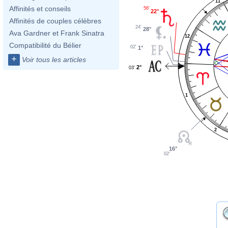
11
Affinités et conseils
56'
22°
Affinités de couples célèbres
24'
28°
Ava Gardner et Frank Sinatra
12
Compatibilité du Bélier
02'
1°
+
Voir tous les articles
2°
03'
1
2
16°
02'