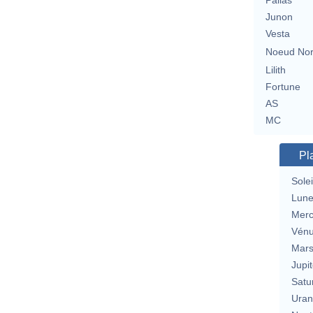
Pallas
Junon
Vesta
Noeud No
Lilith
Fortune
AS
MC
Pl
Solei
Lun
Merc
Vén
Mar
Jupit
Satu
Uran