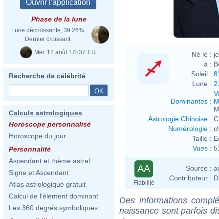
Phase de la lune
Lune décroissante, 39.26%
Dernier croissant
Mer. 12 août 17h37 T.U.
Né le :
j
à :
B
Soleil :
8
Recherche de célébrité
Lune :
2
V
Dominantes
:
M
M
Calculs astrologiques
Astrologie Chinoise
:
C
Horoscope personnalisé
Numérologie
:
c
Horoscope du jour
Taille :
E
Vues
:
5
Personnalité
Ascendant et thème astral
AA
Source :
a
Signe et Ascendant
Contributeur :
D
Fiabilité
Atlas astrologique gratuit
Calcul de l'élément dominant
Des informations complé
Les 360 degrés symboliques
naissance sont parfois di