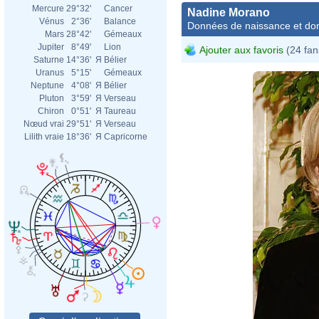
Mercure
29°32'
Cancer
Nadine Morano
Vénus
2°36'
Balance
Données de naissance et dom
Mars
28°42'
Gémeaux
Jupiter
8°49'
Lion
Ajouter aux favoris
(24 fan
Saturne
14°36'
Я
Bélier
Uranus
5°15'
Gémeaux
Neptune
4°08'
Я
Bélier
Pluton
3°59'
Я
Verseau
Chiron
0°51'
Я
Taureau
Nœud vrai
29°51'
Я
Verseau
Lilith vraie
18°36'
Я
Capricorne