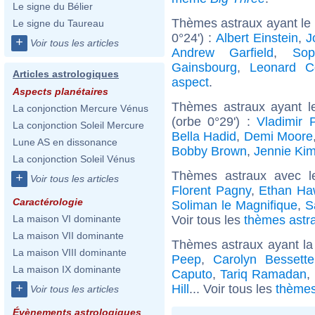
Le signe du Bélier
Thèmes astraux ayant le 
Le signe du Taureau
0°24') :
Albert Einstein
,
J
+
Voir tous les articles
Andrew Garfield
,
Sop
Gainsbourg
,
Leonard C
Articles astrologiques
aspect
.
Aspects planétaires
Thèmes astraux ayant l
La conjonction Mercure Vénus
(orbe 0°29') :
Vladimir 
La conjonction Soleil Mercure
Bella Hadid
,
Demi Moore
Lune AS en dissonance
Bobby Brown
,
Jennie Ki
La conjonction Soleil Vénus
Thèmes astraux avec l
+
Voir tous les articles
Florent Pagny
,
Ethan Ha
Caractérologie
Soliman le Magnifique
,
S
Voir tous les
thèmes astr
La maison VI dominante
La maison VII dominante
Thèmes astraux ayant la
La maison VIII dominante
Peep
,
Carolyn Bessett
La maison IX dominante
Caputo
,
Tariq Ramadan
,
+
Hill
... Voir tous les
thèmes
Voir tous les articles
Évènements astrologiques