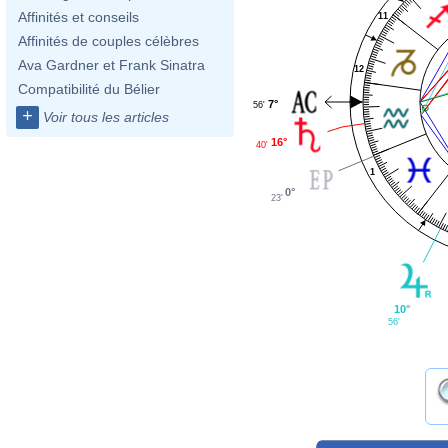
Affinités et conseils
11
Affinités de couples célèbres
Ava Gardner et Frank Sinatra
12
Compatibilité du Bélier
7°
56'
+
Voir tous les articles
16°
40'
1
0°
23'
10°
56'