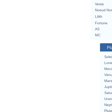
Vesta
Noeud No
Lilith
Fortune
AS
MC
Pl
Solei
Lun
Merc
Vén
Mar
Jupit
Satu
Uran
Nept
Plut