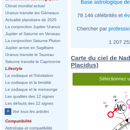
Base astrologique de
Climat mondial actuel
Uranus transite les Gémeaux
78 146 célébrités et
év
Actualité planétaire de 2025
La conjonction Jupiter Uranus
Chercher par
professi
Jupiter et Saturne en Verseau
La conjonction Saturne Pluton
1 207 2
Jupiter arrive en Sagittaire
Uranus transite le Taureau
Carte du ciel de Na
Saturne transite le Capricorne
Placidus)
Lifestyle
Le zodiaque et l'hésitation
Sélectionnez u
Le zodiaque et la timidité
Le zodiaque et le mensonge
13'
Les qualités des 12 signes
1°
26'
4°
Les défauts des 12 signes
32'
8°
+
Voir tous les articles
Compatibilité
10
Astrologie et compatibilité