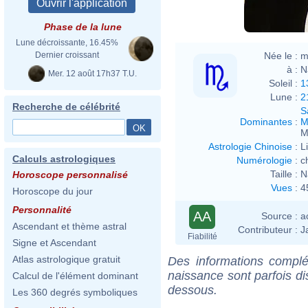
Phase de la lune
Lune décroissante, 16.45%
Née le :
m
Dernier croissant
à :
N
Mer. 12 août 17h37 T.U.
Soleil :
1
Lune :
2
Recherche de célébrité
S
Dominantes
:
M
M
Astrologie Chinoise
:
L
Calculs astrologiques
Numérologie
:
c
Taille :
N
Horoscope personnalisé
Vues
:
4
Horoscope du jour
Personnalité
AA
Source :
a
Ascendant et thème astral
Contributeur :
J
Fiabilité
Signe et Ascendant
Atlas astrologique gratuit
Des informations complé
naissance sont parfois di
Calcul de l'élément dominant
dessous.
Les 360 degrés symboliques