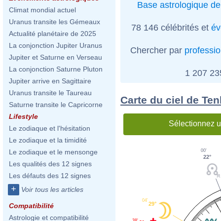
Base astrologique de
Climat mondial actuel
Uranus transite les Gémeaux
78 146 célébrités et
év
Actualité planétaire de 2025
La conjonction Jupiter Uranus
Chercher par
professi
Jupiter et Saturne en Verseau
La conjonction Saturne Pluton
1 207 2
Jupiter arrive en Sagittaire
Uranus transite le Taureau
Carte du ciel de Ten
Saturne transite le Capricorne
Lifestyle
Sélectionnez u
Le zodiaque et l'hésitation
Le zodiaque et la timidité
00'
Le zodiaque et le mensonge
22°
Les qualités des 12 signes
Les défauts des 12 signes
+
Voir tous les articles
04'
29°
Compatibilité
Astrologie et compatibilité
38'