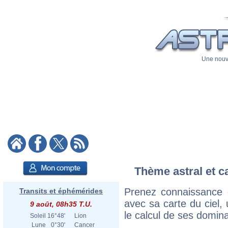
Une nouve
Thème astral et ca
Prenez connaissance d
Transits et éphémérides
avec sa carte du ciel, 
9 août, 08h35 T.U.
le calcul de ses domina
Soleil
16°48'
Lion
Lune
0°30'
Cancer