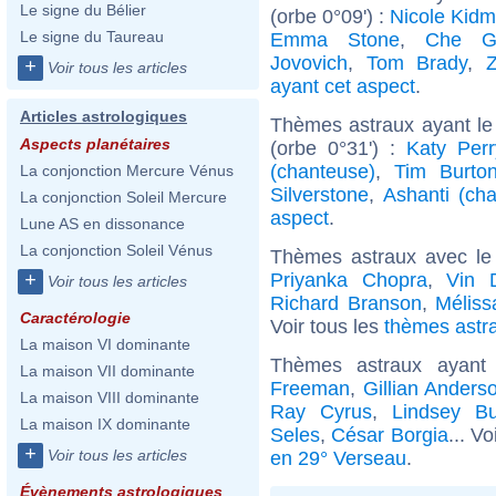
Le signe du Bélier
(orbe 0°09') :
Nicole Kid
Le signe du Taureau
Emma Stone
,
Che G
Jovovich
,
Tom Brady
,
+
Voir tous les articles
ayant cet aspect
.
Articles astrologiques
Thèmes astraux ayant le
Aspects planétaires
(orbe 0°31') :
Katy Perr
(chanteuse)
,
Tim Burto
La conjonction Mercure Vénus
Silverstone
,
Ashanti (ch
La conjonction Soleil Mercure
aspect
.
Lune AS en dissonance
La conjonction Soleil Vénus
Thèmes astraux avec le
Priyanka Chopra
,
Vin D
+
Voir tous les articles
Richard Branson
,
Méliss
Caractérologie
Voir tous les
thèmes astra
La maison VI dominante
Thèmes astraux ayan
La maison VII dominante
Freeman
,
Gillian Anders
La maison VIII dominante
Ray Cyrus
,
Lindsey B
La maison IX dominante
Seles
,
César Borgia
... V
+
Voir tous les articles
en 29° Verseau
.
Évènements astrologiques