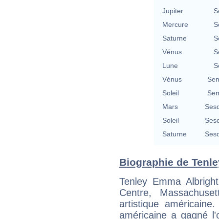
Jupiter
S
Mercure
S
Saturne
S
Vénus
S
Lune
S
Vénus
Sem
Soleil
Sem
Mars
Sesq
Soleil
Sesq
Saturne
Sesq
Biographie de Tenley
Tenley Emma Albright
Centre, Massachuset
artistique américaine
américaine a gagné l'