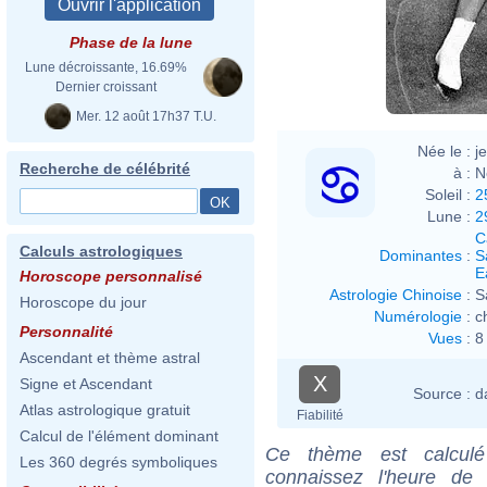
Phase de la lune
Lune décroissante, 16.69%
Dernier croissant
Mer. 12 août 17h37 T.U.
Née le :
j
Recherche de célébrité
à :
N
Soleil :
2
Lune :
2
C
Calculs astrologiques
Dominantes
:
S
E
Horoscope personnalisé
Astrologie Chinoise
:
S
Horoscope du jour
Numérologie
:
c
Personnalité
Vues
:
8
Ascendant et thème astral
X
Signe et Ascendant
Source :
d
Atlas astrologique gratuit
Fiabilité
Calcul de l'élément dominant
Ce thème est calculé 
Les 360 degrés symboliques
connaissez l'heure de 