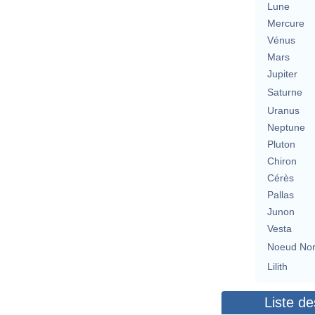
Lune
Mercure
Vénus
Mars
Jupiter
Saturne
Uranus
Neptune
Pluton
Chiron
Cérès
Pallas
Junon
Vesta
Noeud No
Lilith
Liste de