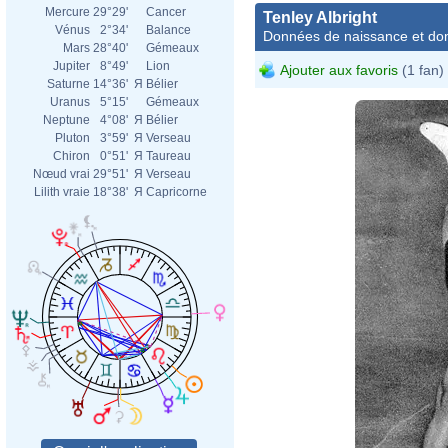
Mercure
29°29'
Cancer
Tenley Albright
Vénus
2°34'
Balance
Données de naissance et dom
Mars
28°40'
Gémeaux
Jupiter
8°49'
Lion
Ajouter aux favoris
(1 fan)
Saturne
14°36'
Я
Bélier
Uranus
5°15'
Gémeaux
Neptune
4°08'
Я
Bélier
Pluton
3°59'
Я
Verseau
Chiron
0°51'
Я
Taureau
Nœud vrai
29°51'
Я
Verseau
Lilith vraie
18°38'
Я
Capricorne