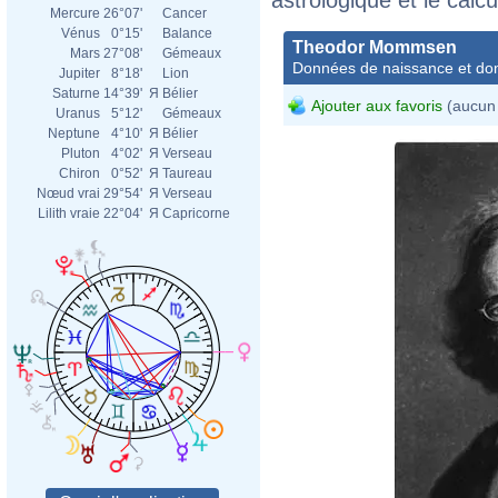
Mercure
26°07'
Cancer
Vénus
0°15'
Balance
Theodor Mommsen
Mars
27°08'
Gémeaux
Données de naissance et dom
Jupiter
8°18'
Lion
Saturne
14°39'
Я
Bélier
Ajouter aux favoris
(aucun 
Uranus
5°12'
Gémeaux
Neptune
4°10'
Я
Bélier
Pluton
4°02'
Я
Verseau
Chiron
0°52'
Я
Taureau
Nœud vrai
29°54'
Я
Verseau
Lilith vraie
22°04'
Я
Capricorne