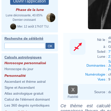
Phase de la lune
Lune décroissante, 40.65%
Dernier croissant
Mer. 12 août 17h37 T.U.
d
Recherche de célébrité
Né le :
i
à :
G
Soleil :
7
Lune :
2
Calculs astrologiques
S
Horoscope personnalisé
Dominantes
:
J
Horoscope du jour
F
Numérologie
:
c
Personnalité
Vues
:
9
Ascendant et thème astral
Signe et Ascendant
X
Source :
d
Atlas astrologique gratuit
Fiabilité
Calcul de l'élément dominant
Ce thème est calculé 
Les 360 degrés symboliques
connaissez l'heure de 