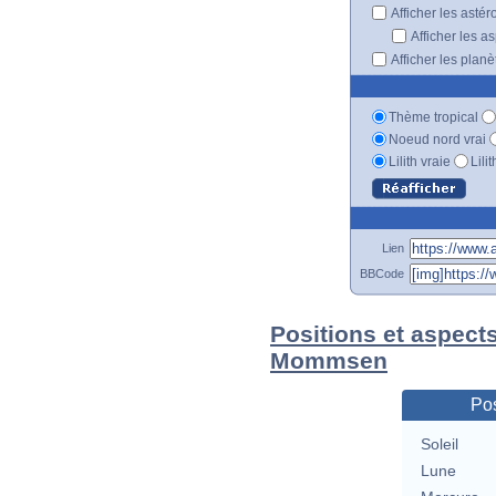
Afficher les astér
Afficher les a
Afficher les plan
Thème tropical
Noeud nord vrai
Lilith vraie
Lili
Lien
BBCode
Positions et aspect
Mommsen
Pos
Soleil
Lune