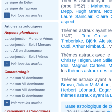
Thèmes astraux ayant le
Le signe du Bélier
(orbe 0°52') :
Mahatma 
Le signe du Taureau
Depp
,
Hugh Grant
,
Not
+
Voir tous les articles
Laure Sainclair
,
Claire 
aspect
.
Articles astrologiques
Thèmes astraux ayant le
Aspects planétaires
1°49') :
Tom Cruise
La conjonction Mercure Vénus
Timberlake
,
Björk
,
Aleist
La conjonction Soleil Mercure
Cudi
,
Arthur Rimbaud
... 
Lune AS en dissonance
Thèmes astraux avec le
La conjonction Soleil Vénus
Chrissy Teigen
,
Ben Stille
+
Voir tous les articles
Idol
,
Magnus Carlsen
,
M
les
thèmes astraux des c
Caractérologie
La maison VI dominante
Thèmes astraux ayant la
La maison VII dominante
Brown
,
Julian McMahon
Herbert Léonard
,
Edgar
La maison VIII dominante
thèmes astraux ayant la 
La maison IX dominante
+
Voir tous les articles
Base astrologique de cé
Évènements astrologiques
78 111 célébrités et
év