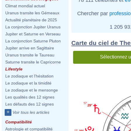
Climat mondial actuel
Chercher par
professi
Uranus transite les Gémeaux
Actualité planétaire de 2025
1 205 9
La conjonction Jupiter Uranus
Jupiter et Saturne en Verseau
La conjonction Saturne Pluton
Carte du ciel de T
Jupiter arrive en Sagittaire
Uranus transite le Taureau
Sélectionnez u
Saturne transite le Capricorne
Lifestyle
Le zodiaque et l'hésitation
Le zodiaque et la timidité
Le zodiaque et le mensonge
Les qualités des 12 signes
57'
Les défauts des 12 signes
29°
+
Voir tous les articles
Compatibilité
Astrologie et compatibilité
13'
23°