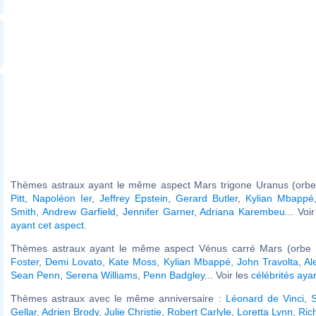
Thèmes astraux ayant le même aspect Mars trigone Uranus (orbe
Pitt
,
Napoléon Ier
,
Jeffrey Epstein
,
Gerard Butler
,
Kylian Mbappé
Smith
,
Andrew Garfield
,
Jennifer Garner
,
Adriana Karembeu
... Voi
ayant cet aspect
.
Thèmes astraux ayant le même aspect Vénus carré Mars (orbe 
Foster
,
Demi Lovato
,
Kate Moss
,
Kylian Mbappé
,
John Travolta
,
Al
Sean Penn
,
Serena Williams
,
Penn Badgley
... Voir les
célébrités aya
Thèmes astraux avec le même anniversaire :
Léonard de Vinci
,
S
Gellar
,
Adrien Brody
,
Julie Christie
,
Robert Carlyle
,
Loretta Lynn
,
Ric