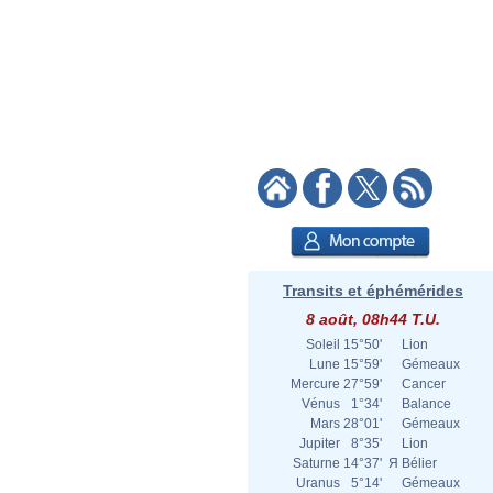
Transits et éphémérides
8 août, 08h44 T.U.
Soleil
15°50'
Lion
Lune
15°59'
Gémeaux
Mercure
27°59'
Cancer
Vénus
1°34'
Balance
Mars
28°01'
Gémeaux
Jupiter
8°35'
Lion
Saturne
14°37'
Я
Bélier
Uranus
5°14'
Gémeaux