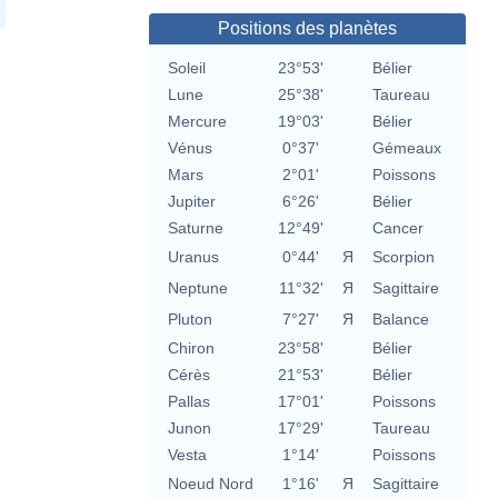
Positions des planètes
Soleil
23°53'
Bélier
Lune
25°38'
Taureau
Mercure
19°03'
Bélier
Vénus
0°37'
Gémeaux
Mars
2°01'
Poissons
Jupiter
6°26'
Bélier
Saturne
12°49'
Cancer
Uranus
0°44'
Я
Scorpion
Neptune
11°32'
Я
Sagittaire
Pluton
7°27'
Я
Balance
Chiron
23°58'
Bélier
Cérès
21°53'
Bélier
Pallas
17°01'
Poissons
Junon
17°29'
Taureau
Vesta
1°14'
Poissons
Noeud Nord
1°16'
Я
Sagittaire