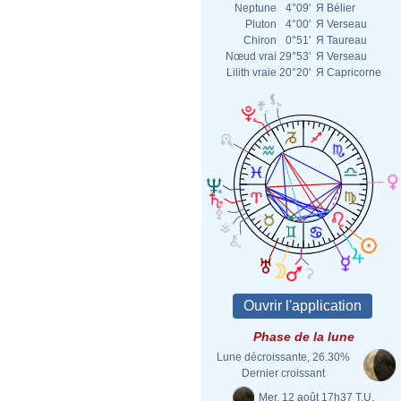
Neptune
4°09'
Я
Bélier
Pluton
4°00'
Я
Verseau
Chiron
0°51'
Я
Taureau
Nœud vrai
29°53'
Я
Verseau
Lilith vraie
20°20'
Я
Capricorne
Phase de la lune
Lune décroissante, 26.30%
Dernier croissant
Mer. 12 août 17h37 T.U.