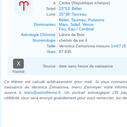
à :
Ceske (République tchèque)
Soleil :
23°53' Bélier
Lune :
25°38' Taureau
Bélier
,
Taureau
,
Poissons
Dominantes
:
Mars
,
Soleil
,
Vénus
Feu
,
Eau
/
Cardinal
Astrologie Chinoise
:
Lièvre de Bois
Numérologie
:
chemin de vie 4
Taille :
Veronica Zemanova mesure
1m67
(5'
Vues
:
87 835
X
Source :
date sans heure de naissance
Fiabilité
Ce thème est calculé arbitrairement pour midi. Si vous connaiss
naissance de Veronica Zemanova, merci d'envoyer votre inform
source à
stars@astrotheme.fr
. Un portrait astrologique (35 pa
célébrité vous sera envoyé gratuitement pour vous remercier, sur 