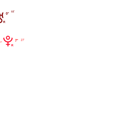
44'
0°
27'
7°