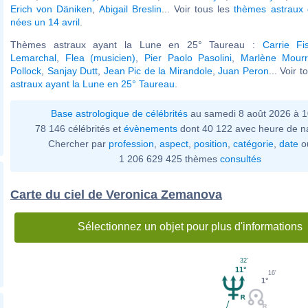
Erich von Däniken
,
Abigail Breslin
... Voir tous les
thèmes astraux 
nées un 14 avril
.
Thèmes astraux ayant la Lune en 25° Taureau :
Carrie Fi
Lemarchal
,
Flea (musicien)
,
Pier Paolo Pasolini
,
Marlène Mour
Pollock
,
Sanjay Dutt
,
Jean Pic de la Mirandole
,
Juan Peron
... Voir 
astraux ayant la Lune en 25° Taureau
.
Base astrologique de célébrités
au samedi 8 août 2026 à 
78 146 célébrités et
évènements
dont 40 122 avec heure de n
Chercher par
profession
,
aspect
,
position
,
catégorie
,
date
o
1 206 629 425 thèmes
consultés
Carte du ciel de Veronica Zemanova
Sélectionnez un objet pour plus d'informations
32'
11°
16'
1°