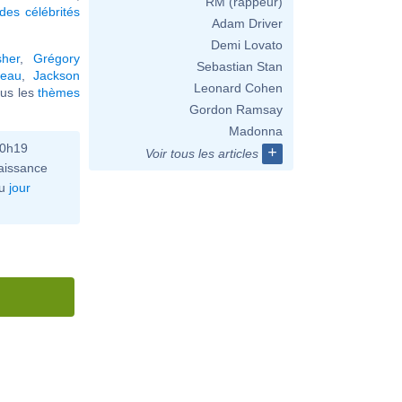
RM (rappeur)
des célébrités
Adam Driver
Demi Lovato
sher
,
Grégory
Sebastian Stan
reau
,
Jackson
Leonard Cohen
tous les
thèmes
Gordon Ramsay
Madonna
10h19
+
Voir tous les articles
aissance
u
jour