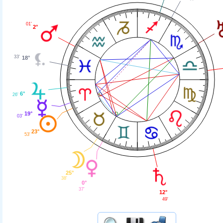
01'
2°
33'
18°
6°
26'
19°
03'
23°
53'
25°
38'
0°
37'
12°
49'