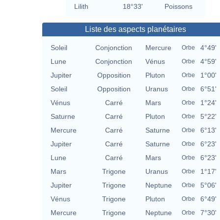
Lilith
18°33'
Poissons
Liste des aspects planétaires
Soleil
Conjonction
Mercure
4°49'
Orbe
Lune
Conjonction
Vénus
4°59'
Orbe
Jupiter
Opposition
Pluton
1°00'
Orbe
Soleil
Opposition
Uranus
6°51'
Orbe
Vénus
Carré
Mars
1°24'
Orbe
Saturne
Carré
Pluton
5°22'
Orbe
Mercure
Carré
Saturne
6°13'
Orbe
Jupiter
Carré
Saturne
6°23'
Orbe
Lune
Carré
Mars
6°23'
Orbe
Mars
Trigone
Uranus
1°17'
Orbe
Jupiter
Trigone
Neptune
5°06'
Orbe
Vénus
Trigone
Pluton
6°49'
Orbe
Mercure
Trigone
Neptune
7°30'
Orbe