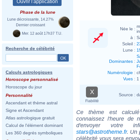
Phase de la lune
Lune décroissante, 14.27%
Dernier croissant
m
Née le :
i
Mer. 12 août 17h37 T.U.
à :
S
Soleil :
2
Recherche de célébrité
Lune :
1
S
Dominantes
:
J
F
Calculs astrologiques
Numérologie
:
c
Vues
:
1
Horoscope personnalisé
Horoscope du jour
X
Source :
d
Personnalité
Fiabilité
Ascendant et thème astral
Signe et Ascendant
Ce thème est calculé 
Atlas astrologique gratuit
connaissez l'heure de 
d'envoyer votre i
Calcul de l'élément dominant
stars@astrotheme.fr
. Un 
Les 360 degrés symboliques
célébrité vous sera envoy