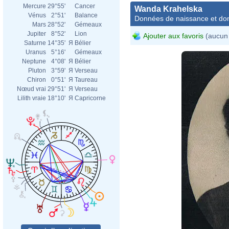
Mercure
29°55'
Cancer
Wanda Krahelska
Vénus
2°51'
Balance
Données de naissance et dom
Mars
28°52'
Gémeaux
Jupiter
8°52'
Lion
Ajouter aux favoris
(aucun 
Saturne
14°35'
Я
Bélier
Uranus
5°16'
Gémeaux
Neptune
4°08'
Я
Bélier
Pluton
3°59'
Я
Verseau
Chiron
0°51'
Я
Taureau
Nœud vrai
29°51'
Я
Verseau
Lilith vraie
18°10'
Я
Capricorne