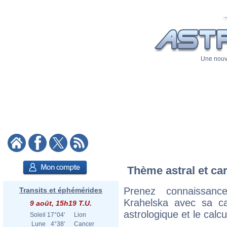
Une nouve
Thème astral et ca
Prenez connaissan
Transits et éphémérides
Krahelska avec sa car
9 août, 15h19 T.U.
astrologique et le calc
Soleil
17°04'
Lion
Lune
4°38'
Cancer