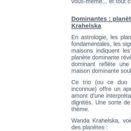
vous-même... et tout ce
Dominantes : planè
Krahelska
En astrologie, les pl
fondamentales, les sig
maisons indiquent le
planète dominante révèl
dominant reflète une
maison dominante soulig
Ce trio (ou ce duo 
inconnue) offre un ap
amont d'une interprétat
dignités. Une sorte de
thème.
Wanda Krahelska, voic
des planètes :