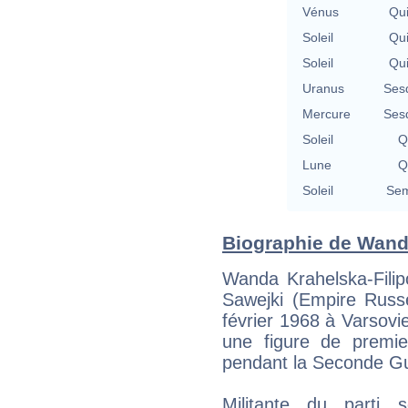
Vénus
Qu
Soleil
Qu
Soleil
Qu
Uranus
Ses
Mercure
Ses
Soleil
Q
Lune
Q
Soleil
Sem
Biographie de Wanda
Wanda Krahelska-Fili
Sawejki (Empire Russe
février 1968 à Varsovie
une figure de premie
pendant la Seconde Gu
Militante du parti s