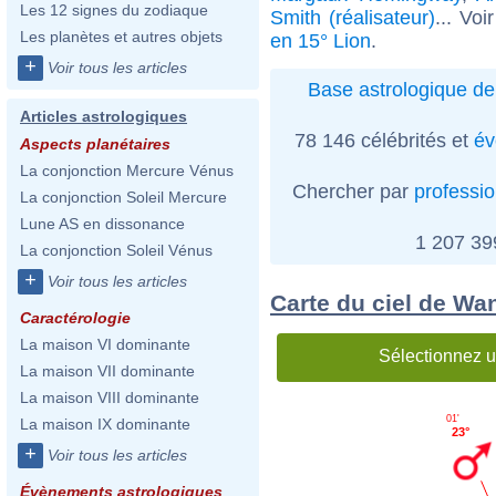
Les 12 signes du zodiaque
Smith (réalisateur)
... Voi
Les planètes et autres objets
en 15° Lion
.
+
Voir tous les articles
Base astrologique de
Articles astrologiques
78 146 célébrités et
év
Aspects planétaires
La conjonction Mercure Vénus
Chercher par
professi
La conjonction Soleil Mercure
Lune AS en dissonance
1 207 3
La conjonction Soleil Vénus
+
Voir tous les articles
Carte du ciel de Wa
Caractérologie
La maison VI dominante
Sélectionnez u
La maison VII dominante
La maison VIII dominante
01'
La maison IX dominante
23°
+
Voir tous les articles
Évènements astrologiques