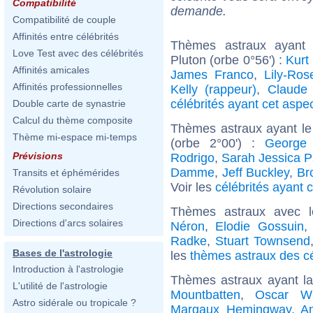
Compatibilité
demande.
Compatibilité de couple
Affinités entre célébrités
Thèmes astraux ayant 
Love Test avec des célébrités
Pluton (orbe 0°56') :
Kurt
Affinités amicales
James Franco
,
Lily-Ro
Affinités professionnelles
Kelly (rappeur)
,
Claude 
célébrités ayant cet aspe
Double carte de synastrie
Calcul du thème composite
Thèmes astraux ayant le
Thème mi-espace mi-temps
(orbe 2°00') :
George
Prévisions
Rodrigo
,
Sarah Jessica P
Damme
,
Jeff Buckley
,
Br
Transits et éphémérides
Voir les
célébrités ayant 
Révolution solaire
Directions secondaires
Thèmes astraux avec 
Directions d'arcs solaires
Néron
,
Elodie Gossuin
Radke
,
Stuart Townsend
Bases de l'astrologie
les
thèmes astraux des c
Introduction à l'astrologie
Thèmes astraux ayant l
L'utilité de l'astrologie
Mountbatten
,
Oscar Wi
Astro sidérale ou tropicale ?
Margaux Hemingway
,
A