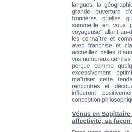
langues, la géographie
grande ouverture d'e
frontières quelles q
sommeille en vous p
voyageuse" allant au-
les connaître et com
avec franchise et cl
accueillez celles d'a
vos nombreux centres d
perçue comme quelqu'
excessivement opti
maîtriser cette tend
rencontres et décou
influeront positive
conception philosophiqu
Vénus en Sagittaire e
affectivité, sa faço