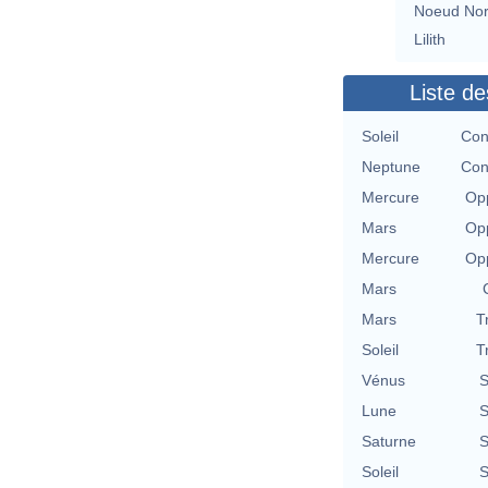
Noeud No
Lilith
Liste de
Soleil
Con
Neptune
Con
Mercure
Opp
Mars
Opp
Mercure
Opp
Mars
Mars
T
Soleil
T
Vénus
S
Lune
S
Saturne
S
Soleil
S