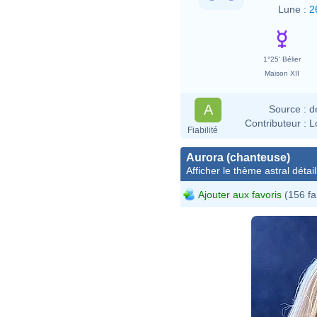
Lune :
2
1°25' Bélier
Maison XII
A
Source :
d
Contributeur :
L
Fiabilité
Aurora (chanteuse)
Afficher le thème astral détail
Ajouter aux favoris
(156 fa