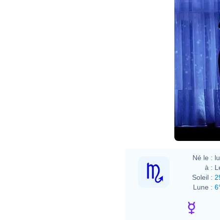
Lotha
Né le :
l
à :
L
Soleil :
2
Lune :
6