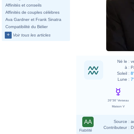
Affinités et conseils
Affinités de couples célèbres
Ava Gardner et Frank Sinatra
Compatibilité du Bélier
+
Voir tous les articles
Né le :
v
à :
P
Soleil :
8
Lune :
7
26°36' Verseau
Maison V
AA
Source :
a
Contributeur :
D
Fiabilité