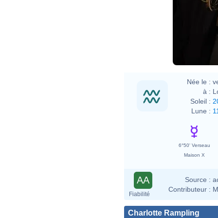
Née le :
v
à :
L
Soleil :
2
Lune :
1
6°50' Verseau
Maison X
AA
Source :
a
Contributeur :
M
Fiabilité
Charlotte Rampling