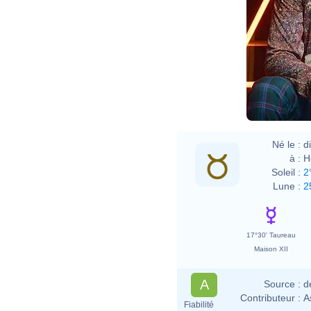
Né le :
d
à :
H
Soleil :
2
Lune :
2
17°30' Taureau
Maison XII
A
Source :
d
Contributeur :
A
Fiabilité