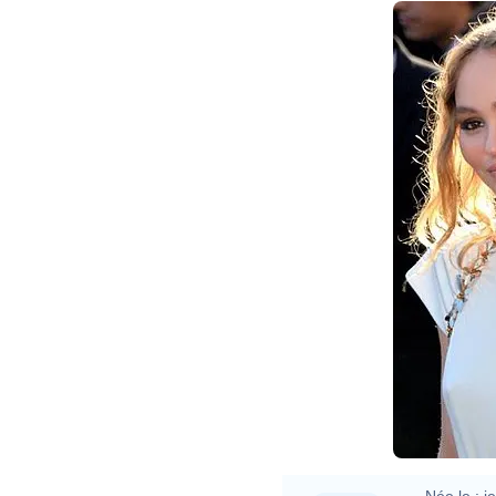
Née le :
j