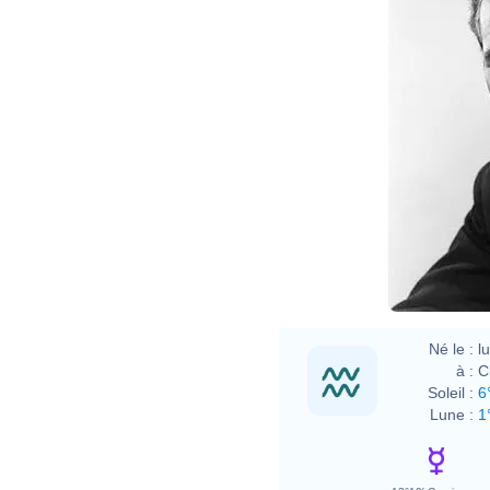
Né le :
l
à :
C
Soleil :
6
Lune :
1