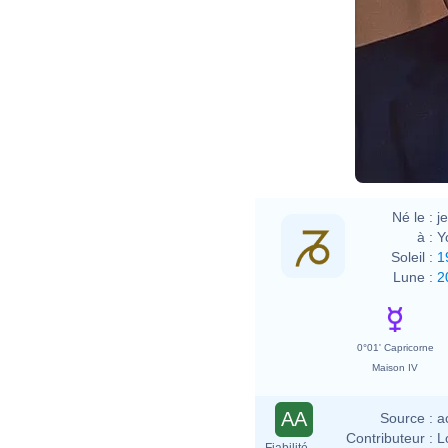
Né le :
j
à :
Y
Soleil :
1
Lune :
2
0°01' Capricorne
Maison IV
AA
Source :
a
Contributeur :
L
Fiabilité