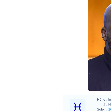
Né le :
l
à :
N
Soleil :
1