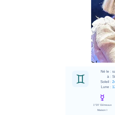
Né le :
s
à :
S
Soleil :
2
Lune :
1
1°20' Gémeaux
Maison I