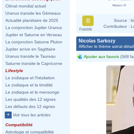
Maison XI
Climat mondial actuel
Uranus transite les Gémeaux
B
Source :
b
Actualité planétaire de 2025
Contributeur :
L
La conjonction Jupiter Uranus
Fiabilité
Jupiter et Saturne en Verseau
Nicolas Sarkozy
La conjonction Saturne Pluton
Afficher le thème astral détail
Jupiter arrive en Sagittaire
Uranus transite le Taureau
Ajouter aux favoris
(568 fa
Saturne transite le Capricorne
Lifestyle
Le zodiaque et l'hésitation
Le zodiaque et la timidité
Le zodiaque et le mensonge
Les qualités des 12 signes
Les défauts des 12 signes
+
Voir tous les articles
Compatibilité
Astrologie et compatibilité