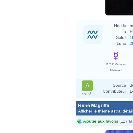
Née le :
m
à :
H
Soleil :
1
Lune :
2
11°39' Verseau
Maison I
A
Source :
d
Contributeur :
L
Fiabilité
René Magritte
Afficher le thème astral détail
Ajouter aux favoris
(117 fa