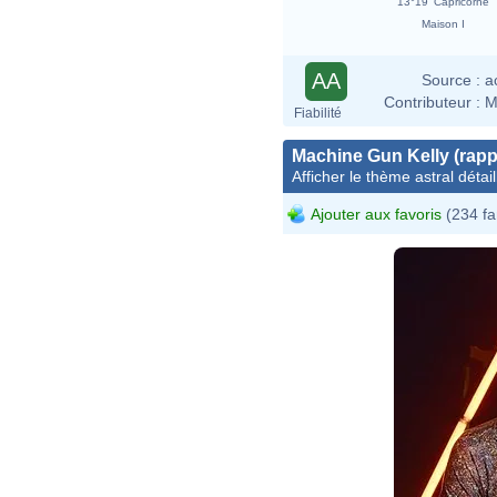
13°19' Capricorne
Maison I
AA
Source :
a
Contributeur :
M
Fiabilité
Machine Gun Kelly (rapp
Afficher le thème astral détail
Ajouter aux favoris
(234 fa