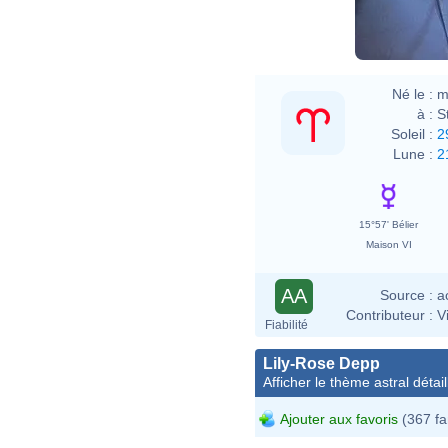
Né le :
m
à :
S
Soleil :
2
Lune :
2
15°57' Bélier
Maison VI
AA
Source :
a
Contributeur :
V
Fiabilité
Lily-Rose Depp
Afficher le thème astral détail
Ajouter aux favoris
(367 fa