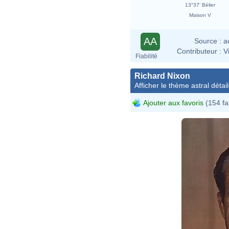
13°37' Bélier
Maison V
AA
Source :
a
Contributeur :
V
Fiabilité
Richard Nixon
Afficher le thème astral détail
Ajouter aux favoris
(154 fa