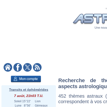
Une nouve
Recherche de th
aspects astrologiq
Transits et éphémérides
452 thèmes astraux 
7 août, 21h03 T.U.
correspondent à vos cri
Soleil
15°22'
Lion
Lune
8°56'
Gémeaux