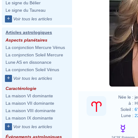
Le signe du Bélier
Le signe du Taureau
+
Voir tous les articles
Articles astrologiques
Aspects planétaires
La conjonction Mercure Vénus
La conjonction Soleil Mercure
Lune AS en dissonance
La conjonction Soleil Vénus
+
Voir tous les articles
Caractérologie
La maison VI dominante
Née le :
j
à :
H
La maison VII dominante
Soleil :
6
La maison VIII dominante
Lune :
2
La maison IX dominante
+
Voir tous les articles
Évènements astrologiques
24°39' Poissons