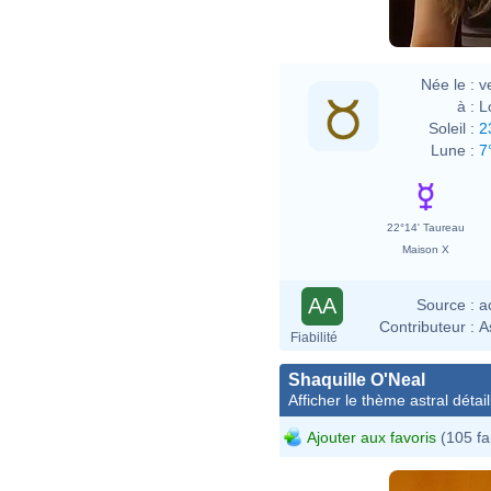
Née le :
v
à :
L
Soleil :
2
Lune :
7
22°14' Taureau
Maison X
AA
Source :
a
Contributeur :
A
Fiabilité
Shaquille O'Neal
Afficher le thème astral détail
Ajouter aux favoris
(105 fa