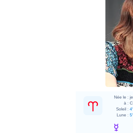
Née le :
j
à :
C
Soleil :
4
Lune :
5