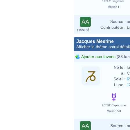
16°47' Sagittaire
Maison I
AA
Source :
a
Contributeur :
E
Fiabilité
Jacques Mesrine
Afficher le thème astral détail
Ajouter aux favoris
(83 fan
Né le :
l
à :
C
Soleil :
6
Lune :
1
26°20' Capricorne
Maison VII
AA
Source :
a