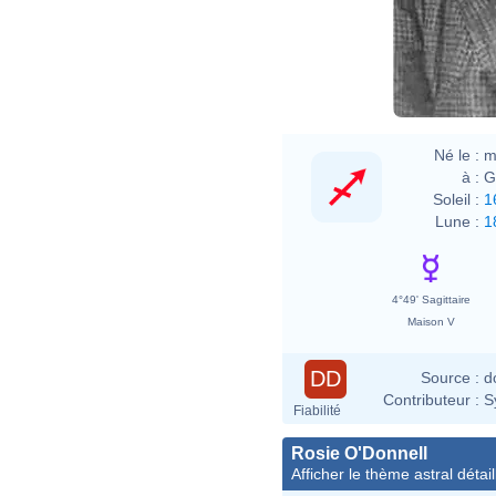
Né le :
m
à :
G
Soleil :
1
Lune :
1
4°49' Sagittaire
Maison V
DD
Source :
d
Contributeur :
S
Fiabilité
Rosie O'Donnell
Afficher le thème astral détail