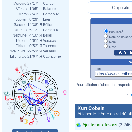
Mercure
27°17'
Cancer
Opposition
Vénus
1°05'
Balance
Mars
27°41'
Gémeaux
Jupiter
8°29'
Lion
Saturne
14°38'
Я
Bélier
Uranus
5°13'
Gémeaux
Popularité
Neptune
4°10'
Я
Bélier
Date de naissa
Pluton
4°01'
Я
Verseau
Nom
Chiron
0°52'
Я
Taureau
Orbe
Nœud vrai
29°53'
Я
Verseau
Lilith vraie
21°07'
Я
Capricorne
Pa
Lien
Pour afficher d'abord les aspects 
1
Kurt Cobain
Afficher le thème astral détail
Ajouter aux favoris
(2 246 