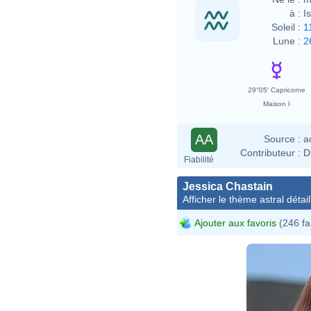
à :
I
Soleil :
1
Lune :
2
29°05' Capricorne
Maison I
AA
Source :
a
Contributeur :
D
Fiabilité
Jessica Chastain
Afficher le thème astral détail
Ajouter aux favoris
(246 fa