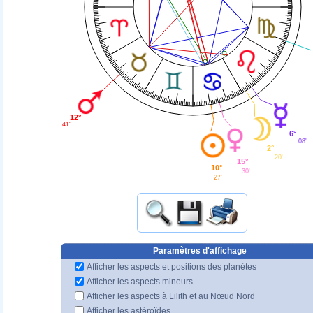
12°
41'
6°
08'
2°
20'
15°
10°
30'
27'
Paramètres d'affichage
Afficher les aspects et positions des planètes
Afficher les aspects mineurs
Afficher les aspects à Lilith et au Nœud Nord
Afficher les astéroïdes