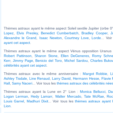
Thèmes astraux ayant le même aspect Soleil sextile Jupiter (orbe 0°
Lopez
,
Elvis Presley
,
Benedict Cumberbatch
,
Bradley Cooper
,
J
Alexandre le Grand
,
Isaac Newton
,
Courtney Love
,
Lorde
... Voi
ayant cet aspect
.
Thèmes astraux ayant le même aspect Vénus opposition Uranus (
Robert Pattinson
,
Sharon Stone
,
Ellen DeGeneres
,
Romy Schne
Kerr
,
Jimmy Page
,
Benicio del Toro
,
Michel Sardou
,
Charles Buko
célébrités ayant cet aspect
.
Thèmes astraux avec le même anniversaire :
Margot Robbie
,
L
Ashley Tisdale
,
Line Renaud
,
Larry David
,
Hermann Hesse
,
Flavie
Hall
,
Samy Naceri
... Voir tous les
thèmes astraux des célébrités nées 
Thèmes astraux ayant la Lune en 2° Lion :
Monica Bellucci
,
Da
Logan Lerman
,
Hedy Lamarr
,
Walter Mercado
,
Tate McRae
,
Roc
Louis Garrel
,
Madhuri Dixit
... Voir tous les
thèmes astraux ayant 
Lion
.