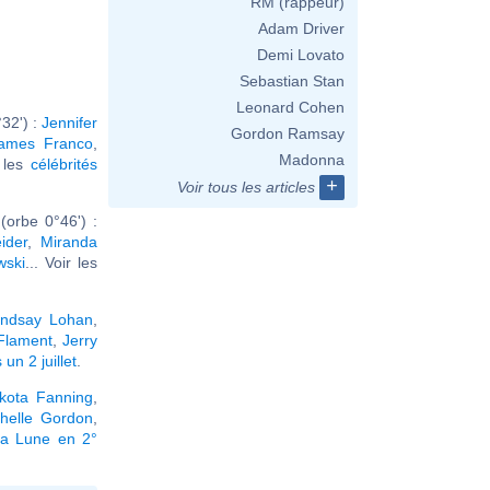
RM (rappeur)
Adam Driver
Demi Lovato
Sebastian Stan
Leonard Cohen
32') :
Jennifer
Gordon Ramsay
ames Franco
,
Madonna
r les
célébrités
+
Voir tous les articles
orbe 0°46') :
ider
,
Miranda
wski
... Voir les
indsay Lohan
,
 Flament
,
Jerry
un 2 juillet
.
kota Fanning
,
helle Gordon
,
la Lune en 2°