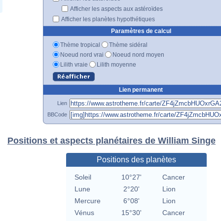
Afficher les aspects aux astéroïdes
Afficher les planètes hypothétiques
Paramètres de calcul
Thème tropical
Thème sidéral
Noeud nord vrai
Noeud nord moyen
Lilith vraie
Lilith moyenne
Lien permanent
Lien
BBCode
Positions et aspects planétaires de William Singe
Positions des planètes
Soleil
10°27'
Cancer
Lune
2°20'
Lion
Mercure
6°08'
Lion
Vénus
15°30'
Cancer