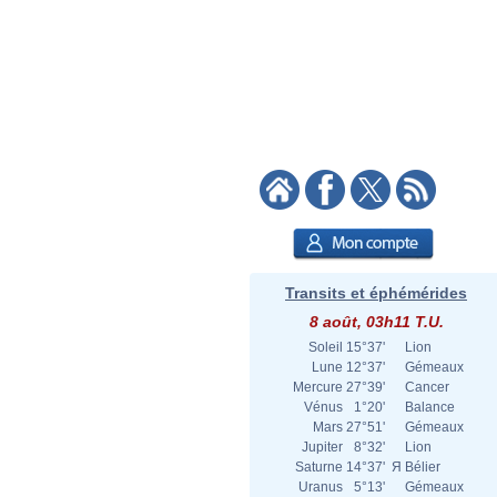
Transits et éphémérides
8 août, 03h11 T.U.
Soleil
15°37'
Lion
Lune
12°37'
Gémeaux
Mercure
27°39'
Cancer
Vénus
1°20'
Balance
Mars
27°51'
Gémeaux
Jupiter
8°32'
Lion
Saturne
14°37'
Я
Bélier
Uranus
5°13'
Gémeaux