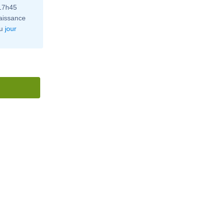
 17h45
aissance
u
jour