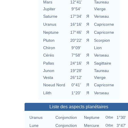
Mars
12°41'
Taureau
Jupiter
9°54'
Vierge
Saturne
17°34'
Я
Verseau
Uranus
16°16'
Я
Capricorne
Neptune
17°46'
Я
Capricorne
Pluton
20°22'
Я
Scorpion
Chiron
9°09'
Lion
Cérès
7°58'
Я
Verseau
Pallas
24°16'
Я
Sagittaire
Junon
19°28'
Taureau
Vesta
26°12'
Vierge
Noeud Nord
0°41'
Я
Capricorne
Lilith
1°20'
Я
Verseau
Liste des aspects planétaires
Uranus
Conjonction
Neptune
1°30'
Orbe
Lune
Conjonction
Mercure
3°47'
Orbe