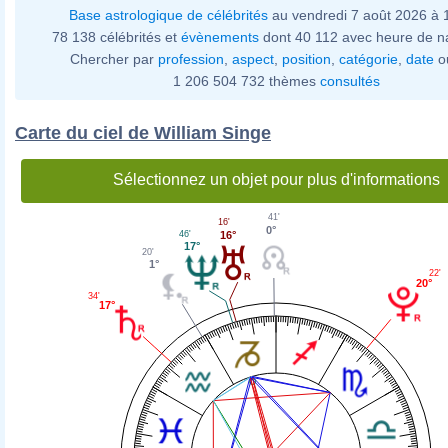
Base astrologique de célébrités
au vendredi 7 août 2026 à
78 138 célébrités et
évènements
dont 40 112 avec heure de n
Chercher par
profession
,
aspect
,
position
,
catégorie
,
date
o
1 206 504 732 thèmes
consultés
Carte du ciel de William Singe
Sélectionnez un objet pour plus d'informations
41'
16'
0°
46'
16°
17°
20'
1°
22'
20°
34'
17°