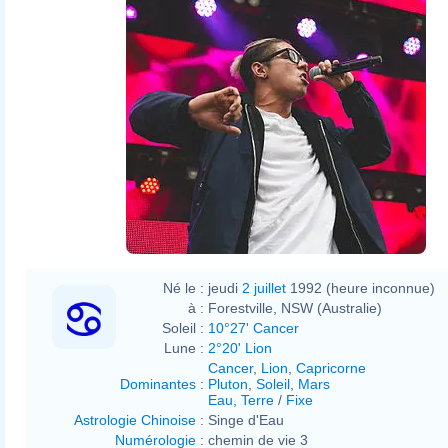
Né le :
jeudi
2 juillet
1992 (heure inconnue)
à :
Forestville, NSW (Australie)
Soleil :
10°27' Cancer
Lune :
2°20' Lion
Cancer
,
Lion
,
Capricorne
Dominantes
:
Pluton
,
Soleil
,
Mars
Eau
,
Terre
/
Fixe
Astrologie Chinoise
:
Singe d'Eau
Numérologie
:
chemin de vie 3