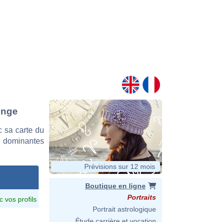
inge
 sa carte du
es dominantes
Prévisions sur 12 mois
Boutique en ligne
Portraits
c vos profils
Portrait astrologique
Étude carrière et vocation