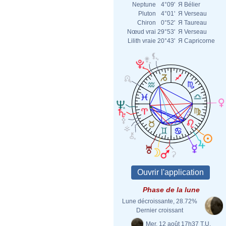
Neptune
4°09'
Я
Bélier
Pluton
4°01'
Я
Verseau
Chiron
0°52'
Я
Taureau
Nœud vrai
29°53'
Я
Verseau
Lilith vraie
20°43'
Я
Capricorne
Phase de la lune
Lune décroissante, 28.72%
Dernier croissant
Mer. 12 août 17h37 T.U.