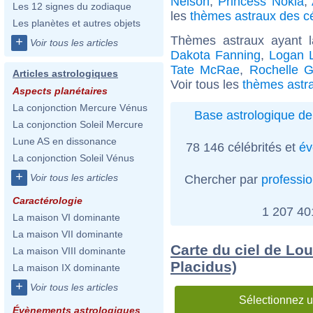
Nelson
,
Princess Nokia
,
Les 12 signes du zodiaque
les
thèmes astraux des cé
Les planètes et autres objets
Thèmes astraux ayant 
+
Voir tous les articles
Dakota Fanning
,
Logan 
Tate McRae
,
Rochelle 
Articles astrologiques
Voir tous les
thèmes astra
Aspects planétaires
La conjonction Mercure Vénus
Base astrologique de
La conjonction Soleil Mercure
Lune AS en dissonance
78 146 célébrités et
év
La conjonction Soleil Vénus
+
Voir tous les articles
Chercher par
professi
Caractérologie
1 207 4
La maison VI dominante
La maison VII dominante
Carte du ciel de Lou
La maison VIII dominante
Placidus)
La maison IX dominante
+
Voir tous les articles
Sélectionnez u
Évènements astrologiques