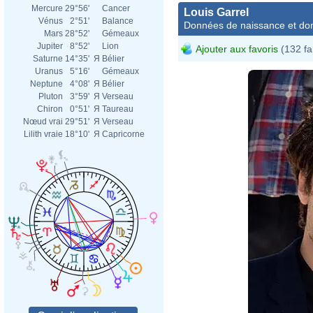
Mercure
29°56'
Cancer
Louis Garrel
Vénus
2°51'
Balance
Données de naissance et dom
Mars
28°52'
Gémeaux
Jupiter
8°52'
Lion
Ajouter aux favoris
(132 fa
Saturne
14°35'
Я
Bélier
Uranus
5°16'
Gémeaux
Neptune
4°08'
Я
Bélier
Pluton
3°59'
Я
Verseau
Chiron
0°51'
Я
Taureau
Nœud vrai
29°51'
Я
Verseau
Lilith vraie
18°10'
Я
Capricorne