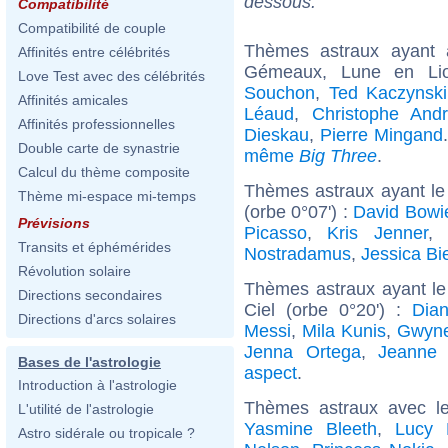
dessous.
Compatibilité
Compatibilité de couple
Thèmes astraux ayant
Affinités entre célébrités
Gémeaux, Lune en Li
Love Test avec des célébrités
Souchon
,
Ted Kaczynski
Affinités amicales
Léaud
,
Christophe And
Affinités professionnelles
Dieskau
,
Pierre Mingand
Double carte de synastrie
même
Big Three
.
Calcul du thème composite
Thèmes astraux ayant le
Thème mi-espace mi-temps
(orbe 0°07') :
David Bowi
Prévisions
Picasso
,
Kris Jenner
,
Transits et éphémérides
Nostradamus
,
Jessica Bi
Révolution solaire
Thèmes astraux ayant le
Directions secondaires
Ciel (orbe 0°20') :
Dia
Directions d'arcs solaires
Messi
,
Mila Kunis
,
Gwyne
Jenna Ortega
,
Jeanne 
Bases de l'astrologie
aspect
.
Introduction à l'astrologie
Thèmes astraux avec l
L'utilité de l'astrologie
Yasmine Bleeth
,
Lucy 
Astro sidérale ou tropicale ?