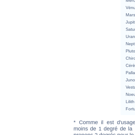
Merc
Vén
Mar
Jupit
Satu
Uran
Nept
Plut
Chir
Cérè
Pall
Jun
Vest
Noeu
Lilith
Fort
* Comme il est d'usage
moins de 1 degré de la m
prenons 2 degrés pour le