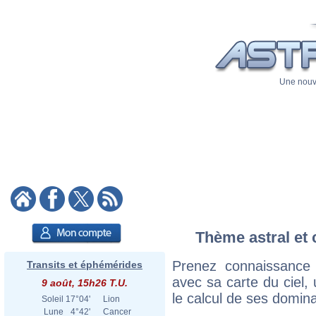
Une nouve
Thème astral et 
Prenez connaissance
Transits et éphémérides
avec sa carte du ciel, 
9 août, 15h26 T.U.
le calcul de ses domina
Soleil
17°04'
Lion
Lune
4°42'
Cancer