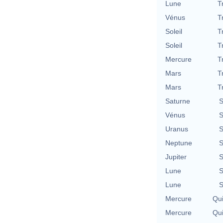
Lune
T
Vénus
T
Soleil
T
Soleil
T
Mercure
T
Mars
T
Mars
T
Saturne
S
Vénus
S
Uranus
S
Neptune
S
Jupiter
S
Lune
S
Lune
S
Mercure
Qu
Mercure
Qu