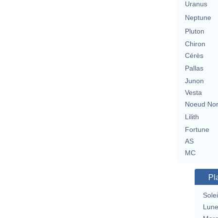
Uranus
Neptune
Pluton
Chiron
Cérès
Pallas
Junon
Vesta
Noeud No
Lilith
Fortune
AS
MC
Pl
Solei
Lun