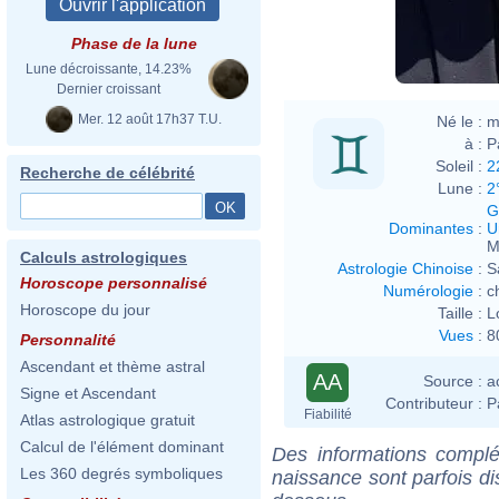
Phase de la lune
Lune décroissante, 14.23%
Dernier croissant
Mer. 12 août 17h37 T.U.
Né le :
m
à :
P
Soleil :
2
Recherche de célébrité
Lune :
2
G
Dominantes
:
U
M
Calculs astrologiques
Astrologie Chinoise
:
S
Horoscope personnalisé
Numérologie
:
c
Horoscope du jour
Taille :
L
Vues
:
8
Personnalité
Ascendant et thème astral
AA
Source :
a
Signe et Ascendant
Contributeur :
P
Fiabilité
Atlas astrologique gratuit
Calcul de l'élément dominant
Des informations complé
Les 360 degrés symboliques
naissance sont parfois di