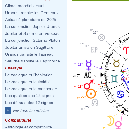
Climat mondial actuel
Uranus transite les Gémeaux
Actualité planétaire de 2025
La conjonction Jupiter Uranus
38'
27°
Jupiter et Saturne en Verseau
La conjonction Saturne Pluton
37'
11°
Jupiter arrive en Sagittaire
Uranus transite le Taureau
12
Saturne transite le Capricorne
44'
29°
Lifestyle
Le zodiaque et l'hésitation
7°
58'
Le zodiaque et la timidité
1
19°
41'
Le zodiaque et le mensonge
Les qualités des 12 signes
2
22°
31'
Les défauts des 12 signes
25°
3
+
05'
Voir tous les articles
Compatibilité
Astrologie et compatibilité
2°