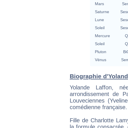
Mars
Se
Saturne
Ses
Lune
Ses
Soleil
Ses
Mercure
Q
Soleil
Q
Pluton
Bi
Vénus
Sem
Biographie d'Yolande
Yolande Laffon, n
arrondissement de P
Louveciennes (Yvelin
comédienne française.
Fille de Charlotte La
la formule consacrée,