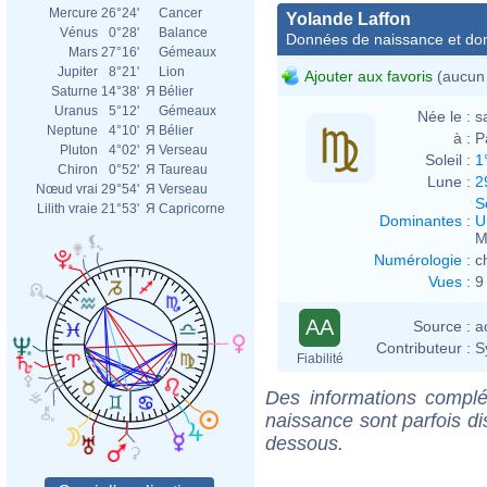
Mercure
26°24'
Cancer
Yolande Laffon
Vénus
0°28'
Balance
Données de naissance et dom
Mars
27°16'
Gémeaux
Jupiter
8°21'
Lion
Ajouter aux favoris
(aucun 
Saturne
14°38'
Я
Bélier
Uranus
5°12'
Gémeaux
Née le :
s
Neptune
4°10'
Я
Bélier
à :
P
Pluton
4°02'
Я
Verseau
Soleil :
1
Chiron
0°52'
Я
Taureau
Lune :
2
Nœud vrai
29°54'
Я
Verseau
S
Lilith vraie
21°53'
Я
Capricorne
Dominantes
:
U
M
Numérologie
:
c
Vues
:
9
AA
Source :
a
Contributeur :
S
Fiabilité
Des informations complé
naissance sont parfois di
dessous.