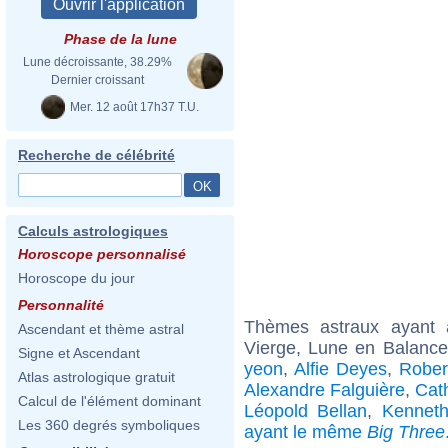
Phase de la lune
Lune décroissante, 38.29%
Dernier croissant
Mer. 12 août 17h37 T.U.
Recherche de célébrité
Calculs astrologiques
Horoscope personnalisé
Horoscope du jour
Personnalité
Thèmes astraux ayant
Ascendant et thème astral
Vierge, Lune en Balance
Signe et Ascendant
yeon
,
Alfie Deyes
,
Rober
Atlas astrologique gratuit
Alexandre Falguière
,
Cath
Calcul de l'élément dominant
Léopold Bellan
,
Kennet
Les 360 degrés symboliques
ayant le même
Big Three