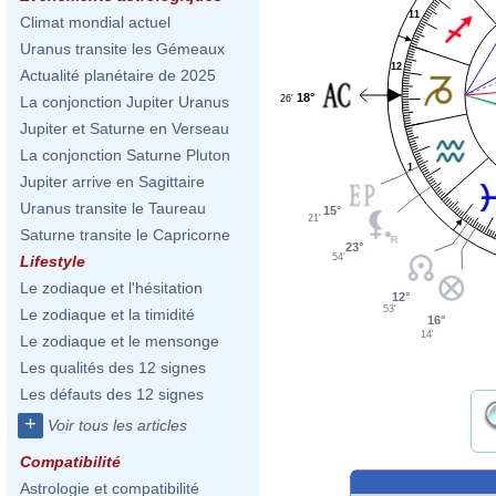
11
Climat mondial actuel
Uranus transite les Gémeaux
12
Actualité planétaire de 2025
18°
26'
La conjonction Jupiter Uranus
Jupiter et Saturne en Verseau
La conjonction Saturne Pluton
1
Jupiter arrive en Sagittaire
Uranus transite le Taureau
15°
21'
Saturne transite le Capricorne
23°
54'
Lifestyle
Le zodiaque et l'hésitation
12°
53'
Le zodiaque et la timidité
16°
14'
Le zodiaque et le mensonge
Les qualités des 12 signes
Les défauts des 12 signes
+
Voir tous les articles
Compatibilité
Astrologie et compatibilité