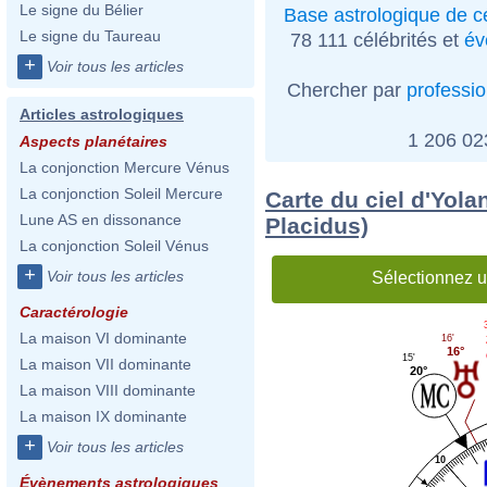
Le signe du Bélier
Base astrologique de cé
Le signe du Taureau
78 111 célébrités et
év
+
Voir tous les articles
Chercher par
professi
Articles astrologiques
1 206 0
Aspects planétaires
La conjonction Mercure Vénus
La conjonction Soleil Mercure
Carte du ciel d'Yola
Lune AS en dissonance
Placidus)
La conjonction Soleil Vénus
+
Voir tous les articles
Sélectionnez u
Caractérologie
La maison VI dominante
16'
16°
15'
La maison VII dominante
20°
La maison VIII dominante
La maison IX dominante
+
Voir tous les articles
10
Évènements astrologiques