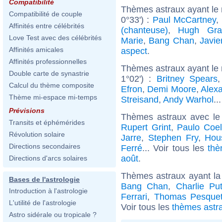
Compatibilité
Thèmes astraux ayant le
Compatibilité de couple
0°33') :
Paul McCartney
,
Affinités entre célébrités
(chanteuse)
,
Hugh Gra
Love Test avec des célébrités
Marie
,
Bang Chan
,
Javi
Affinités amicales
aspect
.
Affinités professionnelles
Thèmes astraux ayant le
Double carte de synastrie
1°02') :
Britney Spears
Calcul du thème composite
Efron
,
Demi Moore
,
Alex
Thème mi-espace mi-temps
Streisand
,
Andy Warhol
..
Prévisions
Thèmes astraux avec le
Transits et éphémérides
Rupert Grint
,
Paulo Coe
Révolution solaire
Jarre
,
Stephen Fry
,
Hou
Directions secondaires
Ferré
... Voir tous les
thè
août
.
Directions d'arcs solaires
Thèmes astraux ayant la
Bases de l'astrologie
Bang Chan
,
Charlie Pu
Introduction à l'astrologie
Ferrari
,
Thomas Pesque
L'utilité de l'astrologie
Voir tous les
thèmes astr
Astro sidérale ou tropicale ?