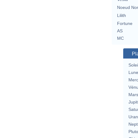
Noeud No
Lilith
Fortune
AS
MC
Pl
Solei
Lun
Merc
Vén
Mar
Jupit
Satu
Uran
Nept
Plut