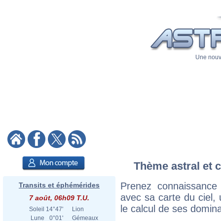
Une nouve
Thème astral et c
Prenez connaissance 
Transits et éphémérides
avec sa carte du ciel, 
7 août, 06h09 T.U.
le calcul de ses domina
Soleil
14°47'
Lion
Lune
0°01'
Gémeaux