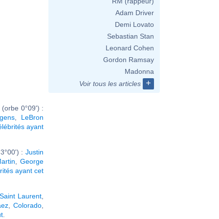
RM (rappeur)
Adam Driver
Demi Lovato
Sebastian Stan
Leonard Cohen
Gordon Ramsay
Madonna
+
Voir tous les articles
(orbe 0°09') :
gens
,
LeBron
élébrités ayant
3°00') :
Justin
artin
,
George
rités ayant cet
Saint Laurent
,
aez
,
Colorado
,
t
.