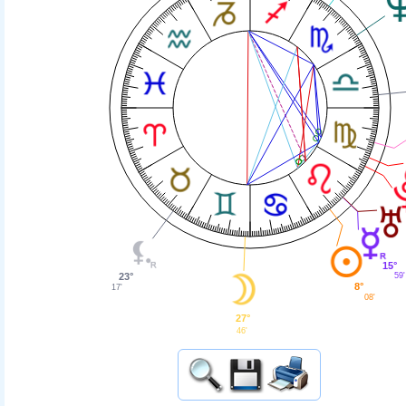
15°
59'
23°
8°
17'
08'
27°
46'