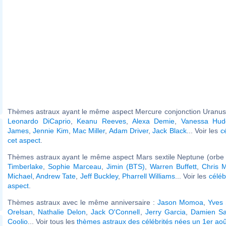
Thèmes astraux ayant le même aspect Mercure conjonction Uranus 
Leonardo DiCaprio
,
Keanu Reeves
,
Alexa Demie
,
Vanessa Hud
James
,
Jennie Kim
,
Mac Miller
,
Adam Driver
,
Jack Black
... Voir les
c
cet aspect
.
Thèmes astraux ayant le même aspect Mars sextile Neptune (orbe 
Timberlake
,
Sophie Marceau
,
Jimin (BTS)
,
Warren Buffett
,
Chris M
Michael
,
Andrew Tate
,
Jeff Buckley
,
Pharrell Williams
... Voir les
céléb
aspect
.
Thèmes astraux avec le même anniversaire :
Jason Momoa
,
Yves 
Orelsan
,
Nathalie Delon
,
Jack O'Connell
,
Jerry Garcia
,
Damien S
Coolio
... Voir tous les
thèmes astraux des célébrités nées un 1er aoû