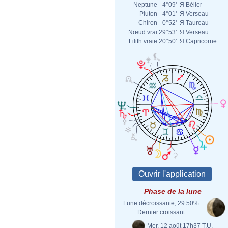
Neptune
4°09'
Я
Bélier
Pluton
4°01'
Я
Verseau
Chiron
0°52'
Я
Taureau
Nœud vrai
29°53'
Я
Verseau
Lilith vraie
20°50'
Я
Capricorne
Phase de la lune
Lune décroissante, 29.50%
Dernier croissant
Mer. 12 août 17h37 T.U.