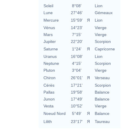
Soleil
8°08'
Lion
Lune
27°46'
Gémeaux
Mercure
15°59'
Я
Lion
Vénus
14°23'
Vierge
Mars
7°15'
Vierge
Jupiter
22°20'
Scorpion
Saturne
1°24'
Я
Capricorne
Uranus
16°08'
Lion
Neptune
4°15'
Scorpion
Pluton
3°04'
Vierge
Chiron
26°01'
Я
Verseau
Cérès
17°21'
Scorpion
Pallas
19°58'
Balance
Junon
17°49'
Balance
Vesta
10°52'
Vierge
Noeud Nord
5°49'
Я
Balance
Lilith
23°17'
Я
Taureau