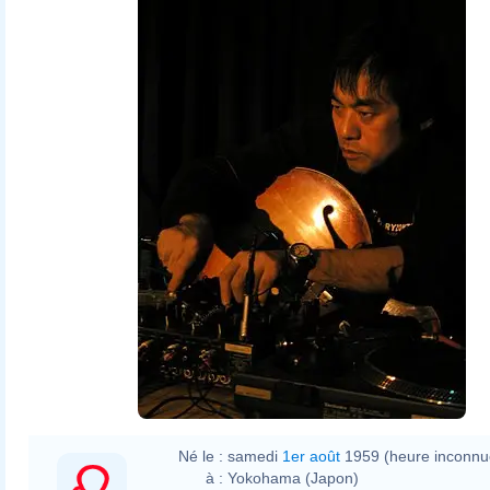
Né le :
samedi
1er août
1959 (heure inconnu
à :
Yokohama (Japon)