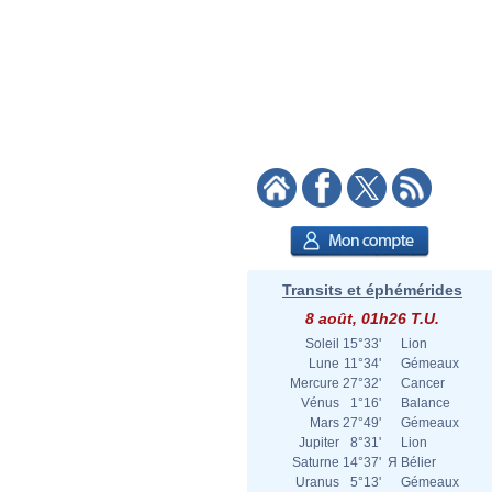
Transits et éphémérides
8 août, 01h26 T.U.
Soleil
15°33'
Lion
Lune
11°34'
Gémeaux
Mercure
27°32'
Cancer
Vénus
1°16'
Balance
Mars
27°49'
Gémeaux
Jupiter
8°31'
Lion
Saturne
14°37'
Я
Bélier
Uranus
5°13'
Gémeaux