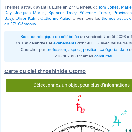
Thèmes astraux ayant la Lune en 27° Gémeaux :
Tom Jones
,
Marie
Day
,
Jacques Martin
,
Spencer Tracy
,
Séverine Ferrer
,
Provinces
Bas)
,
Oliver Kahn
,
Catherine Aubier
... Voir tous les
thèmes astraux 
en 27° Gémeaux
.
Base astrologique de célébrités
au vendredi 7 août 2026 à
78 138 célébrités et
évènements
dont 40 112 avec heure de n
Chercher par
profession
,
aspect
,
position
,
catégorie
,
date
o
1 206 467 860 thèmes
consultés
Carte du ciel d'Yoshihide Otomo
Sélectionnez un objet pour plus d'informations
24'
1°
20'
22°