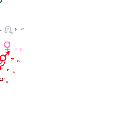
5°
49'
14°
23'
7°
15'
3°
04'
16°
08'