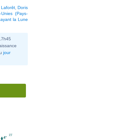
 Laforêt
,
Doris
-Unies (Pays-
ayant la Lune
 17h45
aissance
u
jour
15'
4°