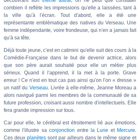
découvrant son
thème astral
, on ne peut que constater
combien il reflète les impressions qu'elle a laissées, tant à
la ville qu'à l'écran. Tout d'abord, elle a été une
représentante emblématique des natives du Verseau. Une
femme indépendante, voire frondeuse, qui n'en a jamais fait
qu'à sa tête.
Déjà toute jeune, c'est en catimini qu'elle suit des cours à la
Comédie-Française dans le but de devenir actrice, alors
que son père aurait souhaité pour elle un métier plus
sérieux. Quand il l'apprend, il la met à la porte. Grave
erreur ! Ce n'est en tout cas pas ainsi qu'on l'on « dresse »
un natif du
Verseau
. Livrée à elle-même, Jeanne Moreau a
alors navigué parmi les membres de la communauté de sa
future profession, croisant aussi nombre d'intellectuels. Elle
fera grande impression sur tous.
Car pour elle, le cérébral est étroitement lié aux émotions,
comme l'illustre sa
conjonction
entre
la Lune
et
Mercure
.
Ces deux
planètes
sont par ailleurs dans le même signe et