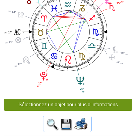
9
49'
15°
8
28'
24°
12
7
14°
35'
1
22°
18'
6
19°
49'
2
17°
3
53'
17°
57'
5
4
15°
45'
28°
29'
Sélectionnez un objet pour plus d'informations