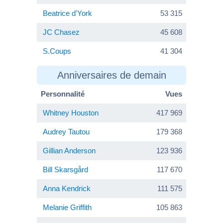
Beatrice d'York
53 315
JC Chasez
45 608
S.Coups
41 304
Anniversaires de demain
Personnalité
Vues
Whitney Houston
417 969
Audrey Tautou
179 368
Gillian Anderson
123 936
Bill Skarsgård
117 670
Anna Kendrick
111 575
Melanie Griffith
105 863