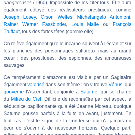
dangereuses
(1960). Impossible de les citer tous. Elle aura
également côtoyé des réalisateurs prestigieux comme
Joseph Losey
,
Orson Welles
,
Michelangelo Antonioni
,
Rainer Werner Fassbinder
,
Louis Malle
ou
François
Truffaut
, tous des fortes têtes (comme elle).
On relève également qu'elle incarne souvent à l'écran et sur
les planches des personnages sulfureux mais au grand
cœur : des prostituées, des espionnes, des amoureuses
sauvages.
Ce tempérament d'amazone est visible par un Sagittaire
également
valorisé
dans son thème : on y trouve
Vénus
, qui
gouverne
l'Ascendant, conjointe à
Saturne
, qui se charge
du
Milieu du Ciel
. Difficile de reconnaître par cet aspect la
séductrice papillonnante qu'a été Jeanne Moreau, quoique
Saturne pousse parfois à la fuite en avant, justement. En
tout cas, c'est le signe de la frondeuse qui n'a jamais eu
peur de s'ouvrir à de nouveaux horizons. Quelque part,