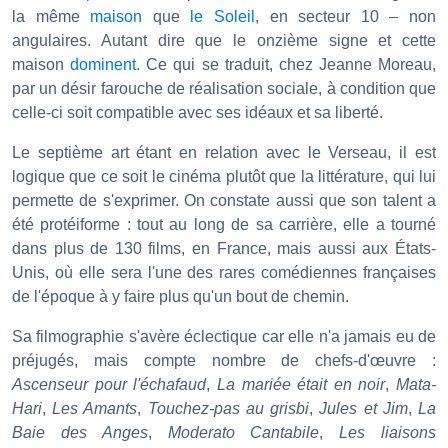
la même
maison
que
le Soleil
, en secteur 10 – non
angulaires. Autant dire que le onzième signe et cette
maison
dominent
. Ce qui se traduit, chez Jeanne Moreau,
par un désir farouche de réalisation sociale, à condition que
celle-ci soit compatible avec ses idéaux et sa liberté.
Le septième art étant en relation avec le Verseau, il est
logique que ce soit le cinéma plutôt que la littérature, qui lui
permette de s'exprimer. On constate aussi que son talent a
été protéiforme : tout au long de sa carrière, elle a tourné
dans plus de 130 films, en France, mais aussi aux États-
Unis, où elle sera l'une des rares comédiennes françaises
de l'époque à y faire plus qu'un bout de chemin.
Sa filmographie s'avère éclectique car elle n'a jamais eu de
préjugés, mais compte nombre de chefs-d'œuvre :
Ascenseur pour l'échafaud
,
La mariée était en noir
,
Mata-
Hari
,
Les Amants
,
Touchez-pas au grisbi
,
Jules et Jim
,
La
Baie des Anges
,
Moderato Cantabile
,
Les liaisons