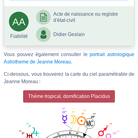
Acte de naissance ou registre
AA
d'état-civil
Didier Geslain
Fiabilité
Vous pouvez également consulter le
portrait astrologique
Astrotheme de Jeanne Moreau
.
Ci-dessous, vous trouverez la carte du ciel paramétrable de
Jeanne Moreau :
Thème tropical, domification Placidus
57'
47'
13'
9°
11°
2°
57'
20°
04'
14'
0°
3°
20'
15'
10
0°
23°
11