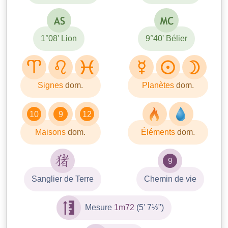
1°08' Lion
9°40' Bélier
Signes
dom.
Planètes
dom.
10
9
12
Maisons
dom.
Éléments
dom.
9
Sanglier de Terre
Chemin de vie
Mesure
1m72
(5' 7½")