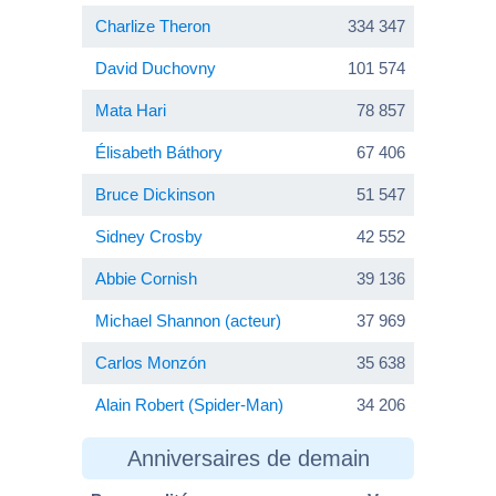
Charlize Theron
334 347
David Duchovny
101 574
Mata Hari
78 857
Élisabeth Báthory
67 406
Bruce Dickinson
51 547
Sidney Crosby
42 552
Abbie Cornish
39 136
Michael Shannon (acteur)
37 969
Carlos Monzón
35 638
Alain Robert (Spider-Man)
34 206
Anniversaires de demain