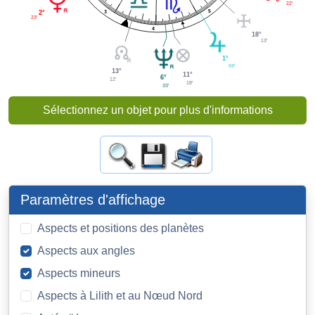
22'
5
3
2°
23'
4
18°
13'
1°
59'
13°
11°
6°
12'
18'
33'
Sélectionnez un objet pour plus d'informations
Paramètres d'affichage
Aspects et positions des planètes
Aspects aux angles
Aspects mineurs
Aspects à Lilith et au Nœud Nord