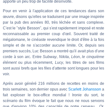
apporte un peu trop de facilité désinvolte.
Pour en venir à l'application de ces tendances dans son
œuvre, disons qu'elles se traduisent par une image inspirée
par la pub des années 80, très léchée et sans complexe.
C'est le "style Besson", qui s'est rapidement imposé et reste
reconnaissable au premier coup d'œil. Souvent traité de
mégalomane, le cinéaste revendique le droit d'être à la fois
simple et de ne s'accorder aucune limite. Or, depuis ses
premiers succès, Luc Besson a montré qu'il avait plus d'une
corde à son arc. Entre
Subway
,
Nikita
,
Léon
,
le cinquième
élément
ou plus récemment,
Lucy
, les titres de ses films
sont aussi brefs que les files d'attente sont longues pour les
voir.
Après avoir généré 216 millions de recettes en moins de
trois semaines, son dernier opus avec
Scarlett Johansson
a
fait exploser le box-office mondial ! Ironie du sort, le
scénario du film évoque le fait que nous ne nous servons
que d'environ 10% des capacités de notre cerveau... Or,