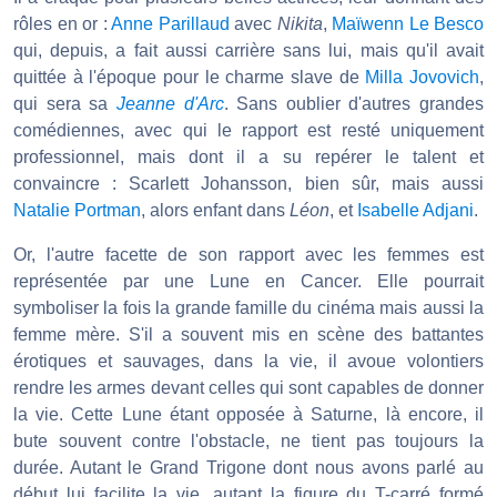
rôles en or :
Anne Parillaud
avec
Nikita
,
Maïwenn Le Besco
qui, depuis, a fait aussi carrière sans lui, mais qu'il avait
quittée à l'époque pour le charme slave de
Milla Jovovich
,
qui sera sa
Jeanne d'Arc
. Sans oublier d'autres grandes
comédiennes, avec qui le rapport est resté uniquement
professionnel, mais dont il a su repérer le talent et
convaincre : Scarlett Johansson, bien sûr, mais aussi
Natalie Portman
, alors enfant dans
Léon
, et
Isabelle Adjani
.
Or, l'autre facette de son rapport avec les femmes est
représentée par une Lune en Cancer. Elle pourrait
symboliser la fois la grande famille du cinéma mais aussi la
femme mère. S'il a souvent mis en scène des battantes
érotiques et sauvages, dans la vie, il avoue volontiers
rendre les armes devant celles qui sont capables de donner
la vie. Cette Lune étant opposée à Saturne, là encore, il
bute souvent contre l'obstacle, ne tient pas toujours la
durée. Autant le Grand Trigone dont nous avons parlé au
début lui facilite la vie, autant la figure du T-carré formé