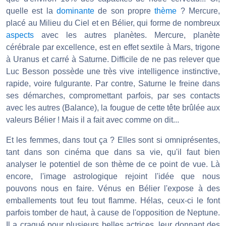
quelle est la
dominante
de son propre
thème
? Mercure,
placé au Milieu du Ciel et en Bélier, qui forme de nombreux
aspects
avec les autres planètes. Mercure, planète
cérébrale par excellence, est en effet sextile à Mars, trigone
à Uranus et carré à Saturne. Difficile de ne pas relever que
Luc Besson possède une très vive intelligence instinctive,
rapide, voire fulgurante. Par contre, Saturne le freine dans
ses démarches, compromettant parfois, par ses contacts
avec les autres (Balance), la fougue de cette tête brûlée aux
valeurs Bélier ! Mais il a fait avec comme on dit...
Et les femmes, dans tout ça ? Elles sont si omniprésentes,
tant dans son cinéma que dans sa vie, qu'il faut bien
analyser le potentiel de son thème de ce point de vue. Là
encore, l'image astrologique rejoint l'idée que nous
pouvons nous en faire. Vénus en Bélier l'expose à des
emballements tout feu tout flamme. Hélas, ceux-ci le font
parfois tomber de haut, à cause de l'opposition de Neptune.
Il a craqué pour plusieurs belles actrices, leur donnant des