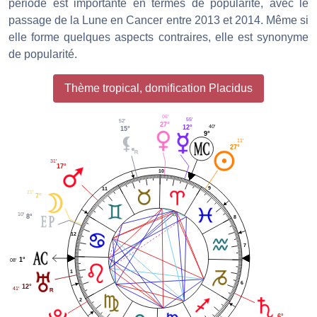
période est importante en termes de popularité, avec le
passage de la Lune en Cancer entre 2013 et 2014. Même si
elle forme quelques aspects contraires, elle est synonyme
de popularité.
Thème tropical, domification Placidus
06'
55'
52'
27°
40'
12°
15°
9°
11'
27°
31'
17°
10
9
11
21'
7°
10'
8°
8
12
7
1°
08'
1
6
12°
41'
2
6°