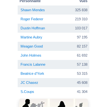
Personnalité
Vues
Shawn Mendes
325 838
Roger Federer
219 310
Dustin Hoffman
103 017
Martine Aubry
97 195
Meagan Good
82 157
John Holmes
61 692
Francis Lalanne
57 138
Beatrice d'York
53 315
JC Chasez
45 608
S.Coups
41 304