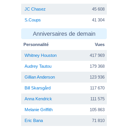
JC Chasez
45 608
S.Coups
41 304
Anniversaires de demain
Personnalité
Vues
Whitney Houston
417 969
Audrey Tautou
179 368
Gillian Anderson
123 936
Bill Skarsgård
117 670
Anna Kendrick
111 575
Melanie Griffith
105 863
Eric Bana
71 810