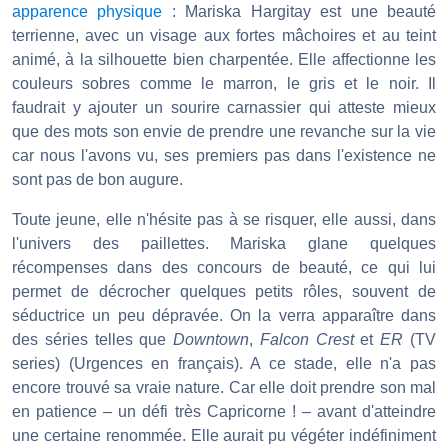
apparence physique
: Mariska Hargitay est une beauté
terrienne, avec un visage aux fortes mâchoires et au teint
animé, à la silhouette bien charpentée. Elle affectionne les
couleurs sobres comme le marron, le gris et le noir. Il
faudrait y ajouter un sourire carnassier qui atteste mieux
que des mots son envie de prendre une revanche sur la vie
car nous l'avons vu, ses premiers pas dans l'existence ne
sont pas de bon augure.
Toute jeune, elle n'hésite pas à se risquer, elle aussi, dans
l'univers des paillettes. Mariska glane quelques
récompenses dans des concours de beauté, ce qui lui
permet de décrocher quelques petits rôles, souvent de
séductrice un peu dépravée. On la verra apparaître dans
des séries telles que
Downtown
,
Falcon Crest
et
ER
(TV
series) (Urgences en français). A ce stade, elle n'a pas
encore trouvé sa vraie nature. Car elle doit prendre son mal
en patience – un défi très Capricorne ! – avant d'atteindre
une certaine renommée. Elle aurait pu végéter indéfiniment