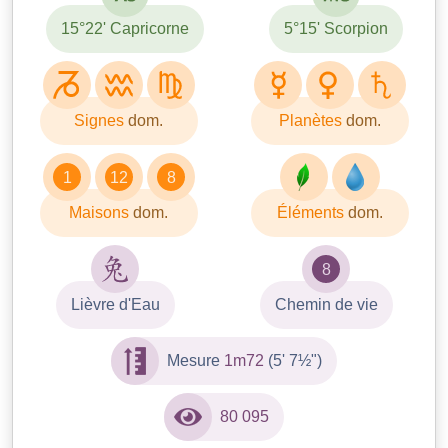
15°22' Capricorne
5°15' Scorpion
Signes
dom.
Planètes
dom.
1
12
8
Maisons
dom.
Éléments
dom.
8
Lièvre d'Eau
Chemin de vie
Mesure
1m72
(5' 7½")
80 095