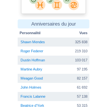
Anniversaires du jour
Personnalité
Vues
Shawn Mendes
325 838
Roger Federer
219 310
Dustin Hoffman
103 017
Martine Aubry
97 195
Meagan Good
82 157
John Holmes
61 692
Francis Lalanne
57 138
Beatrice d'York
53 315