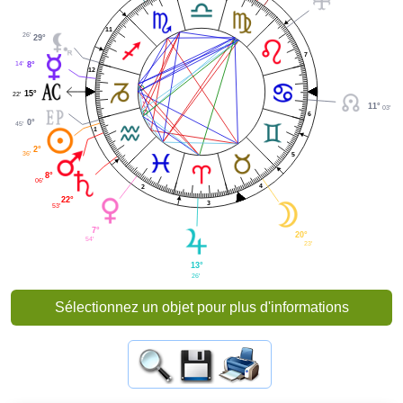
11
26'
29°
7
14'
8°
12
15°
22'
11°
03'
6
0°
45'
1
2°
36'
5
8°
06'
4
2
22°
3
53'
7°
20°
54'
23'
13°
26'
Sélectionnez un objet pour plus d'informations