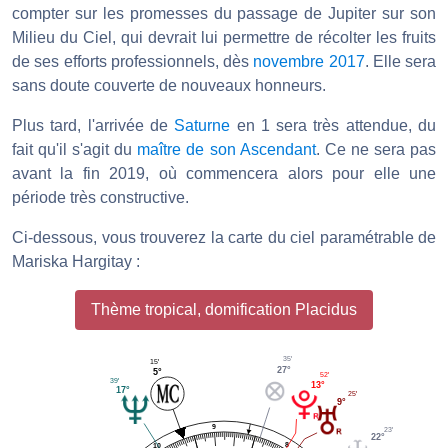
compter sur les promesses du passage de Jupiter sur son
Milieu du Ciel, qui devrait lui permettre de récolter les fruits
de ses efforts professionnels, dès
novembre 2017
. Elle sera
sans doute couverte de nouveaux honneurs.
Plus tard, l'arrivée de
Saturne
en 1 sera très attendue, du
fait qu'il s'agit du
maître de son Ascendant
. Ce ne sera pas
avant la fin 2019, où commencera alors pour elle une
période très constructive.
Ci-dessous, vous trouverez la carte du ciel paramétrable de
Mariska Hargitay :
Thème tropical, domification Placidus
35'
15'
27°
5°
52'
39'
13°
17°
25'
9°
9
23'
22°
8
10