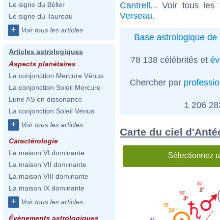
Cantrell
... Voir tous les
Le signe du Bélier
Verseau
.
Le signe du Taureau
+
Voir tous les articles
Base astrologique de 
Articles astrologiques
78 138 célébrités et
év
Aspects planétaires
La conjonction Mercure Vénus
Chercher par
professi
La conjonction Soleil Mercure
Lune AS en dissonance
1 206 2
La conjonction Soleil Vénus
+
Voir tous les articles
Carte du ciel d'Anté
Caractérologie
La maison VI dominante
Sélectionnez u
La maison VII dominante
La maison VIII dominante
32'
La maison IX dominante
2°
50'
3°
+
Voir tous les articles
55'
15°
Évènements astrologiques
41'