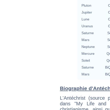
Pluton
C
Jupiter
C
Lune
C
Uranus
C
Saturne
S
Mars
S
Neptune
S
Mercure
Qu
Soleil
Qu
Saturne
BiQ
Mars
BiQ
Biographie d'Antéchr
L'Antéchrist (source 
dans "My Life and 
christianisme, ainsi qu