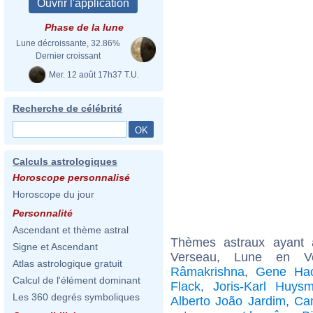
Phase de la lune
Lune décroissante, 32.86%
Dernier croissant
Mer. 12 août 17h37 T.U.
Recherche de célébrité
Calculs astrologiques
Horoscope personnalisé
Horoscope du jour
Personnalité
Ascendant et thème astral
Thèmes astraux ayant
Signe et Ascendant
Verseau, Lune en Ve
Atlas astrologique gratuit
Râmakrishna
,
Gene Ha
Calcul de l'élément dominant
Flack
,
Joris-Karl Huys
Les 360 degrés symboliques
Alberto João Jardim
,
Cam