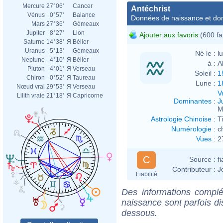
Mercure
27°06'
Cancer
Antéchrist
Vénus
0°57'
Balance
Données de naissance et dom
Mars
27°36'
Gémeaux
Jupiter
8°27'
Lion
Ajouter aux favoris
(600 fa
Saturne
14°38'
Я
Bélier
Uranus
5°13'
Gémeaux
Né le :
l
Neptune
4°10'
Я
Bélier
à :
A
Pluton
4°01'
Я
Verseau
Soleil :
1
Chiron
0°52'
Я
Taureau
Lune :
1
Nœud vrai
29°53'
Я
Verseau
V
Lilith vraie
21°18'
Я
Capricorne
Dominantes
:
J
M
Astrologie Chinoise
:
T
Numérologie
:
c
Vues
:
2
C
Source :
f
Contributeur :
J
Fiabilité
Des informations complé
naissance sont parfois di
dessous.