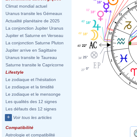
16°
1
Climat mondial actuel
02'
18°
Uranus transite les Gémeaux
11
Actualité planétaire de 2025
40'
18°
La conjonction Jupiter Uranus
12
49'
18°
Jupiter et Saturne en Verseau
La conjonction Saturne Pluton
22°
40'
Jupiter arrive en Sagittaire
Uranus transite le Taureau
25°
34'
1
Saturne transite le Capricorne
0°
27'
Lifestyle
Le zodiaque et l'hésitation
2
Le zodiaque et la timidité
Le zodiaque et le mensonge
Les qualités des 12 signes
Les défauts des 12 signes
+
Voir tous les articles
Compatibilité
Astrologie et compatibilité