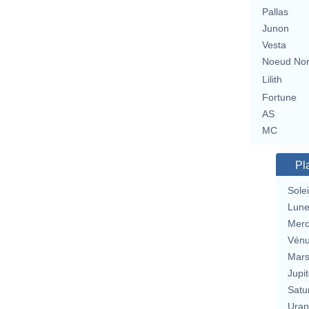
Pallas
Junon
Vesta
Noeud No
Lilith
Fortune
AS
MC
Pl
Solei
Lun
Merc
Vén
Mar
Jupit
Satu
Uran