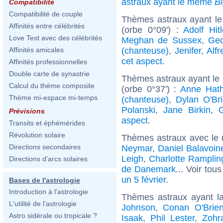
astraux ayant le même
B
Compatibilité
Compatibilité de couple
Thèmes astraux ayant le
Affinités entre célébrités
(orbe 0°09') :
Adolf Hitl
Love Test avec des célébrités
Meghan de Sussex
,
Geo
(chanteuse)
,
Jenifer
,
Alf
Affinités amicales
cet aspect
.
Affinités professionnelles
Double carte de synastrie
Thèmes astraux ayant le
Calcul du thème composite
(orbe 0°37') :
Anne Hat
Thème mi-espace mi-temps
(chanteuse)
,
Dylan O'Br
Polanski
,
Jane Birkin
,
Prévisions
aspect
.
Transits et éphémérides
Révolution solaire
Thèmes astraux avec le
Directions secondaires
Neymar
,
Daniel Balavoin
Leigh
,
Charlotte Ramplin
Directions d'arcs solaires
de Danemark
... Voir tou
un 5 février
.
Bases de l'astrologie
Introduction à l'astrologie
Thèmes astraux ayant l
L'utilité de l'astrologie
Johnson
,
Conan O'Brie
Astro sidérale ou tropicale ?
Isaak
,
Phil Lester
,
Zohr