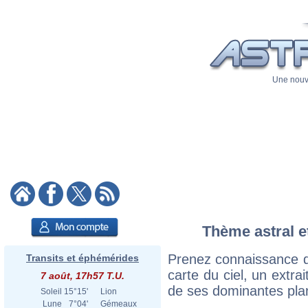
Une nouve
Thème astral et
Prenez connaissance d
Transits et éphémérides
carte du ciel, un extrai
7 août, 17h57 T.U.
de ses dominantes plan
Soleil
15°15'
Lion
Lune
7°04'
Gémeaux