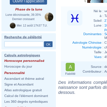
Phase de la lune
Né le :
v
Lune décroissante, 39.35%
à :
T
Dernier croissant
Soleil :
2
Lune :
1
Mer. 12 août 17h37 T.U.
P
Dominantes
:
S
Recherche de célébrité
M
Astrologie Chinoise
:
C
Numérologie
:
c
Taille :
J
Calculs astrologiques
Vues
:
4
Horoscope personnalisé
A
Horoscope du jour
Source :
d
Contributeur :
A
Personnalité
Fiabilité
Ascendant et thème astral
Des informations complé
Signe et Ascendant
naissance sont parfois di
Atlas astrologique gratuit
dessous.
Calcul de l'élément dominant
Les 360 degrés symboliques