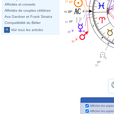
32'
27°
Affinités et conseils
Affinités de couples célèbres
27°
57'
Ava Gardner et Frank Sinatra
28°
Compatibilité du Bélier
55'
1
+
Voir tous les articles
3°
00'
7°
01'
2
27°
23'
Afficher les aspec
Afficher les aspe