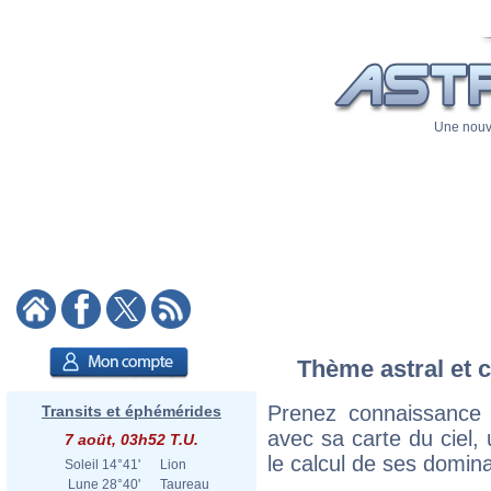
Une nouve
Thème astral et c
Prenez connaissance 
Transits et éphémérides
avec sa carte du ciel, 
7 août, 03h52 T.U.
le calcul de ses domina
Soleil
14°41'
Lion
Lune
28°40'
Taureau