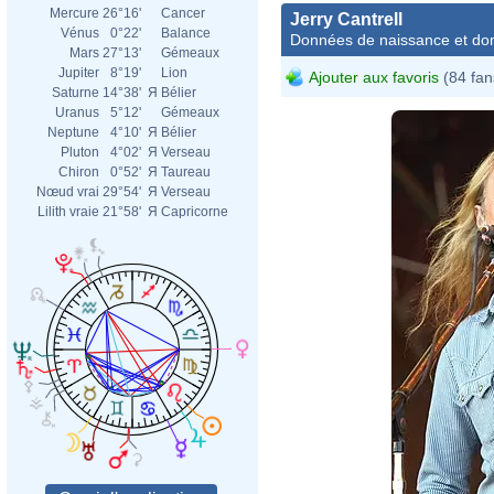
Mercure
26°16'
Cancer
Jerry Cantrell
Vénus
0°22'
Balance
Données de naissance et dom
Mars
27°13'
Gémeaux
Jupiter
8°19'
Lion
Ajouter aux favoris
(84 fan
Saturne
14°38'
Я
Bélier
Uranus
5°12'
Gémeaux
Neptune
4°10'
Я
Bélier
Pluton
4°02'
Я
Verseau
Chiron
0°52'
Я
Taureau
Nœud vrai
29°54'
Я
Verseau
Lilith vraie
21°58'
Я
Capricorne