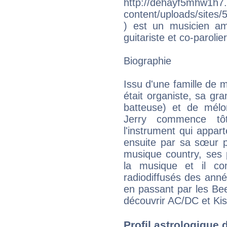
http://dehayf5mhw1h7.
content/uploads/sites
) est un musicien amé
guitariste et co-parolie
Biographie
Issu d'une famille de 
était organiste, sa gr
batteuse) et de mélo
Jerry commence tôt
l'instrument qui appart
ensuite par sa sœur 
musique country, ses 
la musique et il co
radiodiffusés des ann
en passant par les Be
découvrir AC/DC et Kis
Profil astrologique de