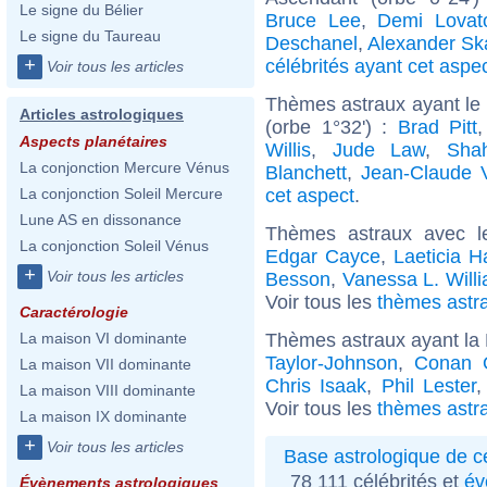
Le signe du Bélier
Bruce Lee
,
Demi Lovat
Le signe du Taureau
Deschanel
,
Alexander Sk
+
célébrités ayant cet aspe
Voir tous les articles
Thèmes astraux ayant le 
Articles astrologiques
(orbe 1°32') :
Brad Pitt
Aspects planétaires
Willis
,
Jude Law
,
Sha
La conjonction Mercure Vénus
Blanchett
,
Jean-Claude
cet aspect
.
La conjonction Soleil Mercure
Lune AS en dissonance
Thèmes astraux avec l
La conjonction Soleil Vénus
Edgar Cayce
,
Laeticia H
+
Voir tous les articles
Besson
,
Vanessa L. Will
Voir tous les
thèmes astra
Caractérologie
Thèmes astraux ayant la
La maison VI dominante
Taylor-Johnson
,
Conan O
La maison VII dominante
Chris Isaak
,
Phil Lester
La maison VIII dominante
Voir tous les
thèmes astr
La maison IX dominante
+
Voir tous les articles
Base astrologique de cé
78 111 célébrités et
év
Évènements astrologiques