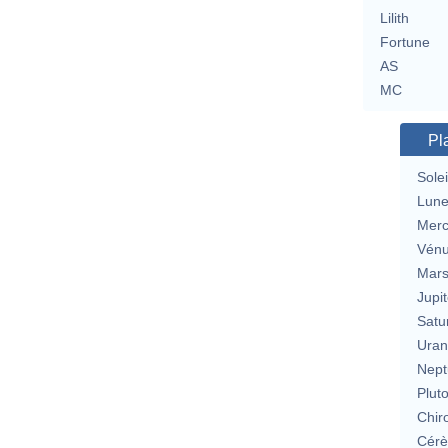
Lilith
Fortune
AS
MC
Pl
Solei
Lun
Merc
Vén
Mar
Jupit
Satu
Uran
Nept
Plut
Chir
Cérè