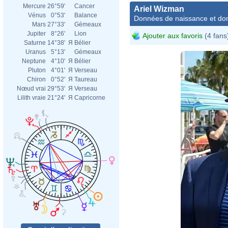
Mercure
26°59'
Cancer
Ariel Wizman
Vénus
0°53'
Balance
Données de naissance et dom
Mars
27°33'
Gémeaux
Jupiter
8°26'
Lion
Ajouter aux favoris
(4 fans
Saturne
14°38'
Я
Bélier
Uranus
5°13'
Gémeaux
Neptune
4°10'
Я
Bélier
Pluton
4°01'
Я
Verseau
Chiron
0°52'
Я
Taureau
Nœud vrai
29°53'
Я
Verseau
Lilith vraie
21°24'
Я
Capricorne