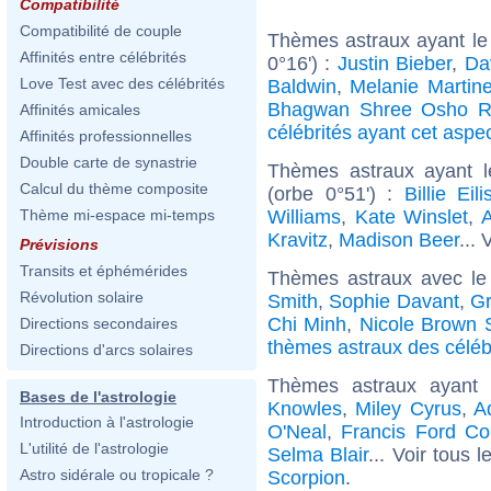
Compatibilité
Compatibilité de couple
Thèmes astraux ayant le
Affinités entre célébrités
0°16') :
Justin Bieber
,
Da
Love Test avec des célébrités
Baldwin
,
Melanie Martin
Bhagwan Shree Osho R
Affinités amicales
célébrités ayant cet aspe
Affinités professionnelles
Double carte de synastrie
Thèmes astraux ayant 
Calcul du thème composite
(orbe 0°51') :
Billie Eili
Williams
,
Kate Winslet
,
A
Thème mi-espace mi-temps
Kravitz
,
Madison Beer
... 
Prévisions
Transits et éphémérides
Thèmes astraux avec le
Révolution solaire
Smith
,
Sophie Davant
,
Gr
Chi Minh
,
Nicole Brown 
Directions secondaires
thèmes astraux des céléb
Directions d'arcs solaires
Thèmes astraux ayant
Bases de l'astrologie
Knowles
,
Miley Cyrus
,
A
Introduction à l'astrologie
O'Neal
,
Francis Ford Co
L'utilité de l'astrologie
Selma Blair
... Voir tous 
Astro sidérale ou tropicale ?
Scorpion
.