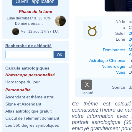
Phase de la lune
Lune décroissante, 33.70%
Né le :
s
Dernier croissant
à :
C
Mer. 12 août 17h37 T.U.
Soleil :
2
Lune :
2
G
Recherche de célébrité
Dominantes
:
M
Ai
Astrologie Chinoise
:
T
Numérologie
:
c
Calculs astrologiques
Vues
:
1
Horoscope personnalisé
Horoscope du jour
X
Source :
d
Personnalité
Fiabilité
Ascendant et thème astral
Ce thème est calculé 
Signe et Ascendant
connaissez l'heure de na
Atlas astrologique gratuit
votre information ave
Calcul de l'élément dominant
portrait astrologique (
Les 360 degrés symboliques
envoyé gratuitement pour