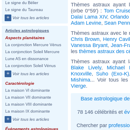
Le signe du Bélier
Thèmes astraux ayant l
Le signe du Taureau
(orbe 0°59') :
Tom Cruis
Dalai Lama XIV
,
Orlando
+
Voir tous les articles
Adam Levine
,
Sean Penn
Articles astrologiques
Thèmes astraux avec le 
Aspects planétaires
Chris Brown
,
Henry Cavil
Vanessa Bryant
,
Jean-Fr
La conjonction Mercure Vénus
les
thèmes astraux des cé
La conjonction Soleil Mercure
Lune AS en dissonance
Thèmes astraux ayant 
La conjonction Soleil Vénus
Blake Lively
,
Michael 
+
Knoxville
,
Suho (Exo-K)
Voir tous les articles
Mishima
... Voir tous le
Caractérologie
Vierge
.
La maison VI dominante
La maison VII dominante
Base astrologique de
La maison VIII dominante
La maison IX dominante
78 146 célébrités et
év
+
Voir tous les articles
Chercher par
professi
Évènements astrologiques