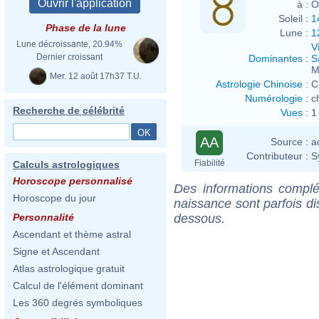
à :
O
Soleil :
1
Phase de la lune
Lune :
1
Lune décroissante, 20.94%
V
Dernier croissant
Dominantes
:
S
M
Mer. 12 août 17h37 T.U.
Astrologie Chinoise
:
C
Numérologie
:
c
Recherche de célébrité
Vues
:
1
AA
Source :
a
Contributeur :
S
Fiabilité
Calculs astrologiques
Horoscope personnalisé
Des informations complé
Horoscope du jour
naissance sont parfois di
dessous.
Personnalité
Ascendant et thème astral
Signe et Ascendant
Atlas astrologique gratuit
Calcul de l'élément dominant
Les 360 degrés symboliques