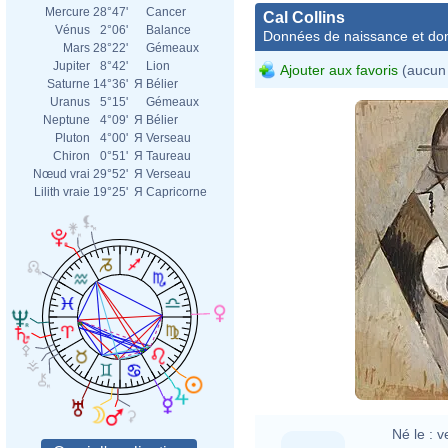
Mercure
28°47'
Cancer
Cal Collins
Vénus
2°06'
Balance
Données de naissance et dom
Mars
28°22'
Gémeaux
Jupiter
8°42'
Lion
Ajouter aux favoris
(aucun 
Saturne
14°36'
Я
Bélier
Uranus
5°15'
Gémeaux
Neptune
4°09'
Я
Bélier
Pluton
4°00'
Я
Verseau
Chiron
0°51'
Я
Taureau
Nœud vrai
29°52'
Я
Verseau
Lilith vraie
19°25'
Я
Capricorne
Né le :
v