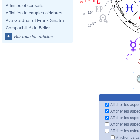
16°
00'
Affinités et conseils
1
Affinités de couples célèbres
26°
09'
Ava Gardner et Frank Sinatra
5°
12'
Compatibilité du Bélier
2
+
Voir tous les articles
21°
44'
3
Afficher les aspec
Afficher les aspe
Afficher les aspe
Afficher les aspe
Afficher les astér
Afficher les a