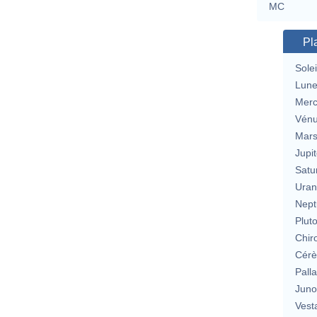
MC
Pl
Solei
Lun
Merc
Vén
Mar
Jupit
Satu
Uran
Nept
Plut
Chir
Cérè
Pall
Jun
Vest