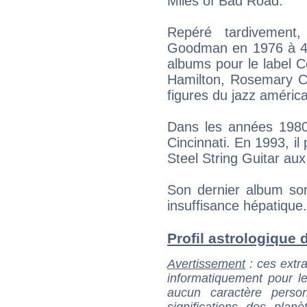
Miles of Bad Road.
Repéré tardivement,
Goodman en 1976 à 43 
albums pour le label C
Hamilton, Rosemary C
figures du jazz américa
Dans les années 1980, 
Cincinnati. En 1993, il
Steel String Guitar au
Son dernier album sor
insuffisance hépatique.
Profil astrologique de
Avertissement
: ces extra
informatiquement pour le
aucun caractère perso
significations des pla