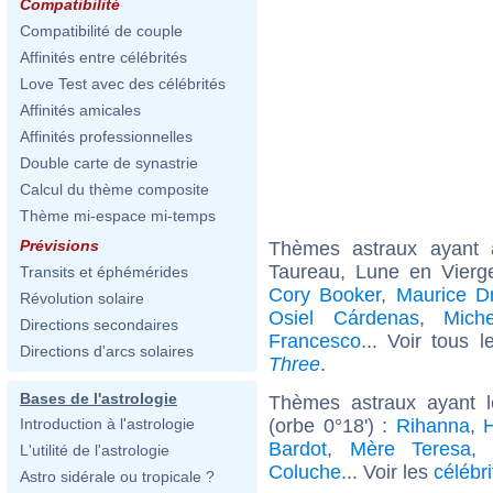
Compatibilité
Compatibilité de couple
Affinités entre célébrités
Love Test avec des célébrités
Affinités amicales
Affinités professionnelles
Double carte de synastrie
Calcul du thème composite
Thème mi-espace mi-temps
Prévisions
Thèmes astraux ayant
Taureau, Lune en Vierg
Transits et éphémérides
Cory Booker
,
Maurice D
Révolution solaire
Osiel Cárdenas
,
Mich
Directions secondaires
Francesco
... Voir tous 
Directions d'arcs solaires
Three
.
Bases de l'astrologie
Thèmes astraux ayant 
(orbe 0°18') :
Rihanna
,
H
Introduction à l'astrologie
Bardot
,
Mère Teresa
L'utilité de l'astrologie
Coluche
... Voir les
célébr
Astro sidérale ou tropicale ?