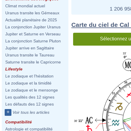
Climat mondial actuel
1 206 9
Uranus transite les Gémeaux
Actualité planétaire de 2025
Carte du ciel de Cal
La conjonction Jupiter Uranus
Jupiter et Saturne en Verseau
Sélectionnez u
La conjonction Saturne Pluton
Jupiter arrive en Sagittaire
33'
Uranus transite le Taureau
0°
Saturne transite le Capricorne
Lifestyle
Le zodiaque et l'hésitation
Le zodiaque et la timidité
10
Le zodiaque et le mensonge
11
Les qualités des 12 signes
Les défauts des 12 signes
12
+
Voir tous les articles
11°
36'
Compatibilité
Astrologie et compatibilité