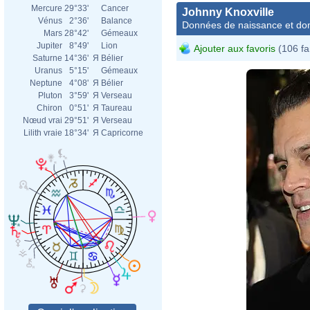
Mercure
29°33'
Cancer
Johnny Knoxville
Vénus
2°36'
Balance
Données de naissance et dom
Mars
28°42'
Gémeaux
Jupiter
8°49'
Lion
Ajouter aux favoris
(106 fa
Saturne
14°36'
Я
Bélier
Uranus
5°15'
Gémeaux
Neptune
4°08'
Я
Bélier
Pluton
3°59'
Я
Verseau
Chiron
0°51'
Я
Taureau
Nœud vrai
29°51'
Я
Verseau
Lilith vraie
18°34'
Я
Capricorne