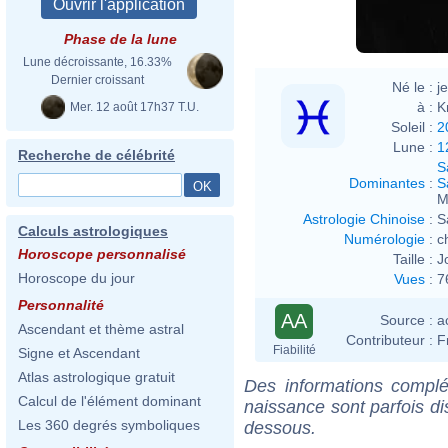
Phase de la lune
Lune décroissante, 16.33%
Dernier croissant
Né le :
j
à :
K
Mer. 12 août 17h37 T.U.
Soleil :
2
Lune :
1
Recherche de célébrité
S
Dominantes
:
S
M
Astrologie Chinoise
:
S
Calculs astrologiques
Numérologie
:
c
Horoscope personnalisé
Taille :
J
Horoscope du jour
Vues
:
7
Personnalité
AA
Source :
a
Ascendant et thème astral
Contributeur :
F
Fiabilité
Signe et Ascendant
Atlas astrologique gratuit
Des informations complé
Calcul de l'élément dominant
naissance sont parfois di
Les 360 degrés symboliques
dessous.