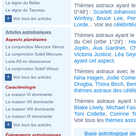
Le signe du Bélier
Thèmes astraux ayant le
Le signe du Taureau
0°46') :
Scarlett Johanss
Winfrey
,
Bruce Lee
,
Pen
+
Voir tous les articles
Lorde
... Voir les
célébrité
Articles astrologiques
Thèmes astraux ayant le
Aspects planétaires
du Ciel (orbe 1°29') :
Ha
La conjonction Mercure Vénus
Joplin
,
Ava Gardner
,
Ch
Victoria Justice
,
Léa Sey
La conjonction Soleil Mercure
ayant cet aspect
.
Lune AS en dissonance
La conjonction Soleil Vénus
Thèmes astraux avec le
+
Nina Hagen
,
Jodie Come
Voir tous les articles
Drogba
,
Thora Birch
,
Ben
Caractérologie
thèmes astraux des céléb
La maison VI dominante
Thèmes astraux ayant 
La maison VII dominante
Blake Lively
,
Michael Fa
La maison VIII dominante
Toni Collette
,
Corinne T
La maison IX dominante
Voir tous les
thèmes astra
+
Voir tous les articles
Base astrologique de
Évènements astrologiques