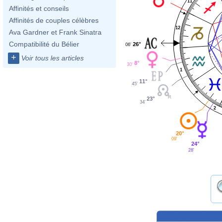
11
Affinités et conseils
Affinités de couples célèbres
12
Ava Gardner et Frank Sinatra
Compatibilité du Bélier
26°
06'
+
Voir tous les articles
8°
30'
1
11°
45'
23°
34'
2
20°
09'
24°
28'