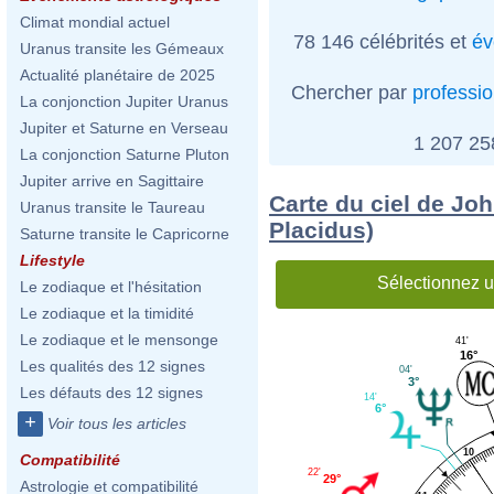
Climat mondial actuel
78 146 célébrités et
év
Uranus transite les Gémeaux
Actualité planétaire de 2025
Chercher par
professi
La conjonction Jupiter Uranus
Jupiter et Saturne en Verseau
1 207 2
La conjonction Saturne Pluton
Jupiter arrive en Sagittaire
Carte du ciel de Jo
Uranus transite le Taureau
Placidus)
Saturne transite le Capricorne
Lifestyle
Sélectionnez u
Le zodiaque et l'hésitation
Le zodiaque et la timidité
Le zodiaque et le mensonge
41'
16°
Les qualités des 12 signes
04'
3°
Les défauts des 12 signes
14'
6°
+
Voir tous les articles
10
Compatibilité
22'
29°
Astrologie et compatibilité