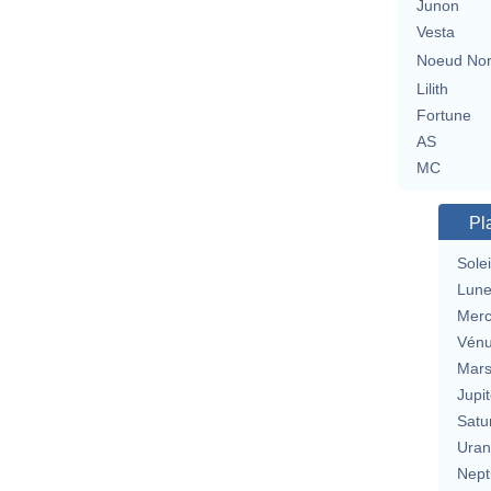
Junon
Vesta
Noeud No
Lilith
Fortune
AS
MC
Pl
Solei
Lun
Merc
Vén
Mar
Jupit
Satu
Uran
Nept