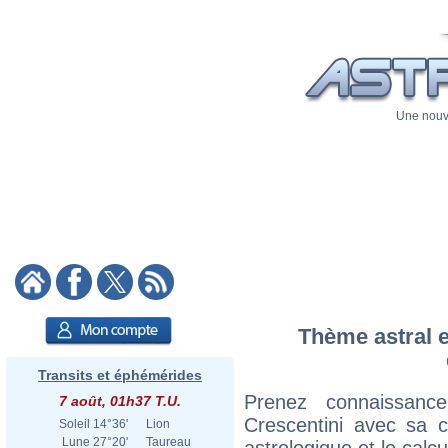
Une nouve
Thème astral e
Transits et éphémérides
Prenez connaissanc
7 août, 01h37 T.U.
Crescentini avec sa ca
Soleil
14°36'
Lion
Lune
27°20'
Taureau
astrologique et le calc