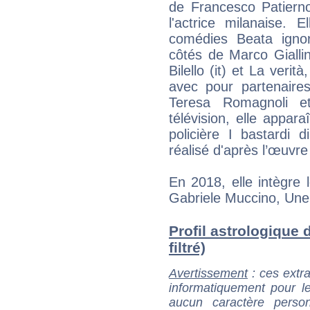
de Francesco Patierno
l'actrice milanaise.
comédies Beata igno
côtés de Marco Gialli
Bilello (it) et La veri
avec pour partenaire
Teresa Romagnoli e
télévision, elle appara
policière I bastardi d
réalisé d'après l’œuvre
En 2018, elle intègre 
Gabriele Muccino, Une f
Profil astrologique 
filtré)
Avertissement
: ces extra
informatiquement pour le
aucun caractère perso