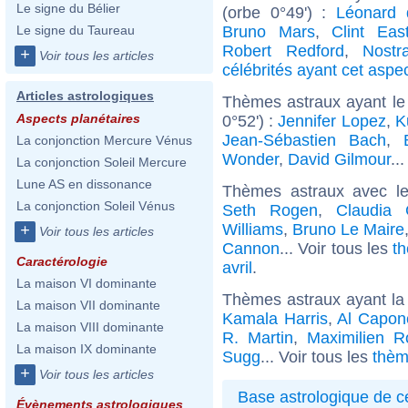
Le signe du Bélier
(orbe 0°49') :
Léonard 
Bruno Mars
,
Clint Eas
Le signe du Taureau
Robert Redford
,
Nostr
+
Voir tous les articles
célébrités ayant cet aspe
Articles astrologiques
Thèmes astraux ayant le
Aspects planétaires
0°52') :
Jennifer Lopez
,
K
Jean-Sébastien Bach
,
La conjonction Mercure Vénus
Wonder
,
David Gilmour
..
La conjonction Soleil Mercure
Lune AS en dissonance
Thèmes astraux avec l
La conjonction Soleil Vénus
Seth Rogen
,
Claudia 
Williams
,
Bruno Le Maire
+
Voir tous les articles
Cannon
... Voir tous les
th
Caractérologie
avril
.
La maison VI dominante
Thèmes astraux ayant la 
La maison VII dominante
Kamala Harris
,
Al Capon
La maison VIII dominante
R. Martin
,
Maximilien R
La maison IX dominante
Sugg
... Voir tous les
thèm
+
Voir tous les articles
Base astrologique de cé
Évènements astrologiques