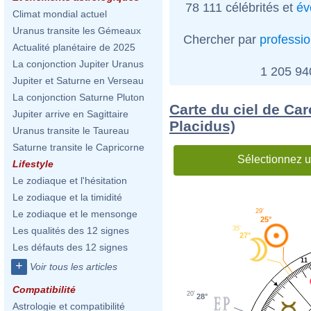
78 111 célébrités et
év
Climat mondial actuel
Uranus transite les Gémeaux
Chercher par
professi
Actualité planétaire de 2025
La conjonction Jupiter Uranus
1 205 9
Jupiter et Saturne en Verseau
La conjonction Saturne Pluton
Carte du ciel de Car
Jupiter arrive en Sagittaire
Placidus)
Uranus transite le Taureau
Saturne transite le Capricorne
Sélectionnez u
Lifestyle
Le zodiaque et l'hésitation
Le zodiaque et la timidité
29'
Le zodiaque et le mensonge
25°
35'
Les qualités des 12 signes
27°
Les défauts des 12 signes
11
+
Voir tous les articles
Compatibilité
20'
28°
Astrologie et compatibilité