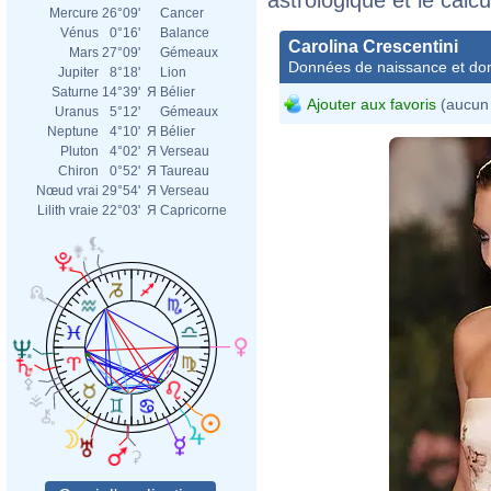
Mercure
26°09'
Cancer
Vénus
0°16'
Balance
Carolina Crescentini
Mars
27°09'
Gémeaux
Données de naissance et dom
Jupiter
8°18'
Lion
Saturne
14°39'
Я
Bélier
Ajouter aux favoris
(aucun 
Uranus
5°12'
Gémeaux
Neptune
4°10'
Я
Bélier
Caro
Pluton
4°02'
Я
Verseau
_nic
Chiron
0°52'
Я
Taureau
_66è
Nœud vrai
29°54'
Я
Verseau
Lilith vraie
22°03'
Я
Capricorne
nico
msg
Caro
_nic
_66è