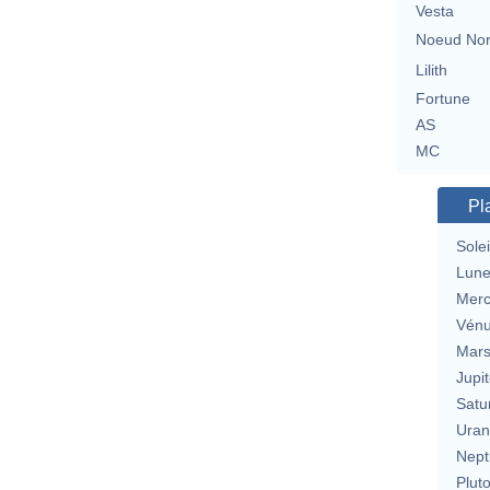
Vesta
Noeud No
Lilith
Fortune
AS
MC
Pl
Solei
Lun
Merc
Vén
Mar
Jupit
Satu
Uran
Nept
Plut