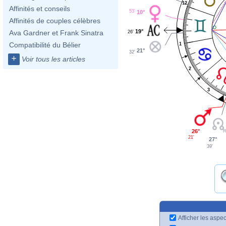
12
Affinités et conseils
53'
10°
Affinités de couples célèbres
19°
Ava Gardner et Frank Sinatra
26'
Compatibilité du Bélier
1
21°
32'
+
Voir tous les articles
2
3
26°
21'
27°
39'
Afficher les aspec