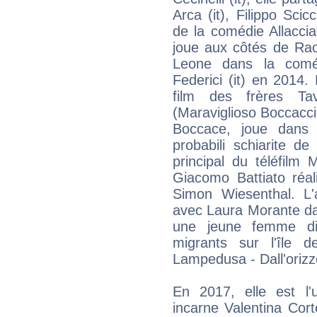
Arca (it), Filippo Scic
de la comédie Allacci
joue aux côtés de Rao
Leone dans la comédi
Federici (it) en 2014.
film des frères Tav
(Maraviglioso Boccacci
Boccace, joue dans 
probabili schiarite d
principal du téléfil
Giacomo Battiato réa
Simon Wiesenthal. L'
avec Laura Morante dan
une jeune femme dir
migrants sur l'île 
Lampedusa - Dall'orizz
En 2017, elle est l
incarne Valentina Cort