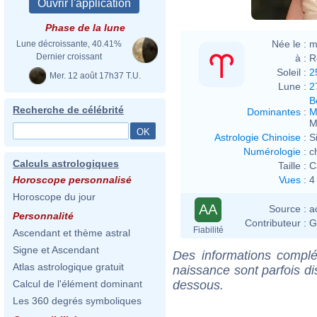
Phase de la lune
Née le :
m
Lune décroissante, 40.41%
Dernier croissant
à :
R
Soleil :
2
Mer. 12 août 17h37 T.U.
Lune :
2
B
Recherche de célébrité
Dominantes
:
M
M
Astrologie Chinoise
:
S
Numérologie
:
c
Calculs astrologiques
Taille :
C
Vues
:
4
Horoscope personnalisé
Horoscope du jour
AA
Source :
a
Personnalité
Contributeur :
G
Fiabilité
Ascendant et thème astral
Signe et Ascendant
Des informations complé
Atlas astrologique gratuit
naissance sont parfois di
dessous.
Calcul de l'élément dominant
Les 360 degrés symboliques