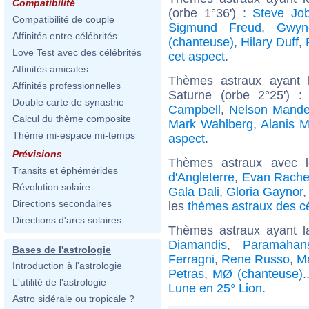
Compatibilité
(orbe 1°36') :
Steve Jo
Compatibilité de couple
Sigmund Freud
,
Gwyn
Affinités entre célébrités
(chanteuse)
,
Hilary Duff
,
Love Test avec des célébrités
cet aspect
.
Affinités amicales
Thèmes astraux ayant 
Affinités professionnelles
Saturne (orbe 2°25') 
Double carte de synastrie
Campbell
,
Nelson Mande
Calcul du thème composite
Mark Wahlberg
,
Alanis M
Thème mi-espace mi-temps
aspect
.
Prévisions
Thèmes astraux avec 
Transits et éphémérides
d'Angleterre
,
Evan Rache
Révolution solaire
Gala Dali
,
Gloria Gaynor
Directions secondaires
les
thèmes astraux des c
Directions d'arcs solaires
Thèmes astraux ayant l
Diamandis
,
Paramahan
Bases de l'astrologie
Ferragni
,
Rene Russo
,
Ma
Introduction à l'astrologie
Petras
,
MØ (chanteuse)
.
L'utilité de l'astrologie
Lune en 25° Lion
.
Astro sidérale ou tropicale ?