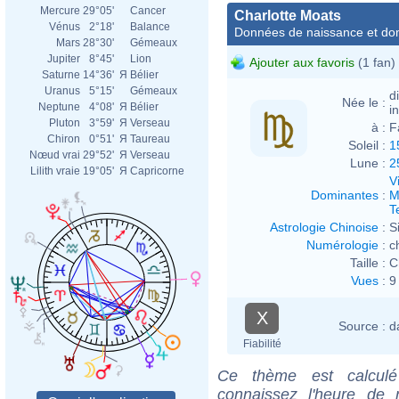
Mercure
29°05'
Cancer
Charlotte Moats
Vénus
2°18'
Balance
Données de naissance et dom
Mars
28°30'
Gémeaux
Jupiter
8°45'
Lion
Ajouter aux favoris
(1 fan)
Saturne
14°36'
Я
Bélier
Uranus
5°15'
Gémeaux
d
Née le :
Neptune
4°08'
Я
Bélier
i
Pluton
3°59'
Я
Verseau
à :
F
Chiron
0°51'
Я
Taureau
Soleil :
1
Nœud vrai
29°52'
Я
Verseau
Lune :
2
Lilith vraie
19°05'
Я
Capricorne
V
Dominantes
:
M
T
Astrologie Chinoise
:
S
Numérologie
:
c
Taille :
C
Vues
:
9
X
Source :
d
Fiabilité
Ce thème est calculé 
connaissez l'heure de 