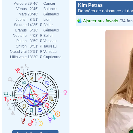
Mercure
29°46'
Cancer
Kim Petras
Vénus
2°45'
Balance
Données de naissance et dom
Mars
28°48'
Gémeaux
Jupiter
8°51'
Lion
Ajouter aux favoris
(34 fan
Saturne
14°35'
Я
Bélier
Uranus
5°16'
Gémeaux
Neptune
4°08'
Я
Bélier
Pluton
3°59'
Я
Verseau
Chiron
0°51'
Я
Taureau
Nœud vrai
29°51'
Я
Verseau
Lilith vraie
18°20'
Я
Capricorne