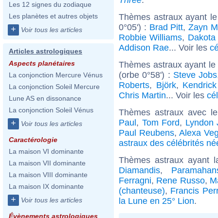
Les 12 signes du zodiaque
Thèmes astraux ayant le
Les planètes et autres objets
0°05') :
Brad Pitt
,
Zayn M
+
Voir tous les articles
Robbie Williams
,
Dakota
Addison Rae
... Voir les
cé
Articles astrologiques
Aspects planétaires
Thèmes astraux ayant le
(orbe 0°58') :
Steve Jobs
La conjonction Mercure Vénus
Roberts
,
Björk
,
Kendric
La conjonction Soleil Mercure
Chris Martin
... Voir les
cé
Lune AS en dissonance
La conjonction Soleil Vénus
Thèmes astraux avec l
Paul
,
Tom Ford
,
Lyndon 
+
Voir tous les articles
Paul Reubens
,
Alexa Ve
Caractérologie
astraux des célébrités né
La maison VI dominante
Thèmes astraux ayant l
La maison VII dominante
Diamandis
,
Paramahan
La maison VIII dominante
Ferragni
,
Rene Russo
,
Ma
La maison IX dominante
(chanteuse)
,
Francis Perr
+
la Lune en 25° Lion
.
Voir tous les articles
Évènements astrologiques