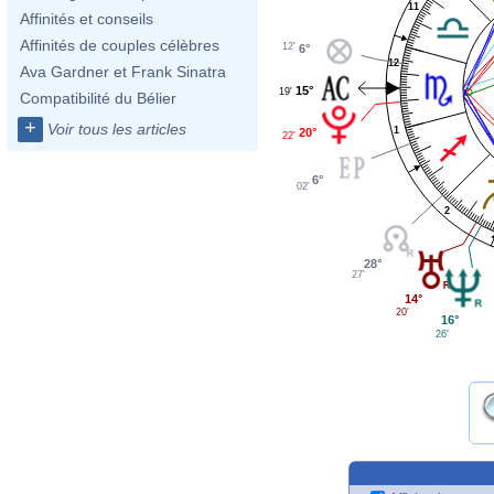
11
Affinités et conseils
Affinités de couples célèbres
12'
6°
12
Ava Gardner et Frank Sinatra
15°
19'
Compatibilité du Bélier
+
Voir tous les articles
1
20°
22'
6°
02'
2
28°
27'
14°
20'
16°
26'