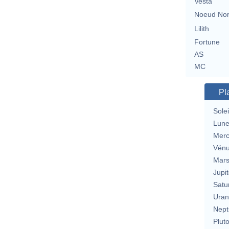
Vesta
Noeud No
Lilith
Fortune
AS
MC
Pl
Solei
Lun
Merc
Vén
Mar
Jupit
Satu
Uran
Nept
Plut