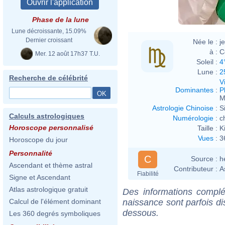
Phase de la lune
Lune décroissante, 15.09%
Dernier croissant
Née le :
j
à :
C
Mer. 12 août 17h37 T.U.
Soleil :
4
Lune :
2
Recherche de célébrité
V
Dominantes
:
P
M
Astrologie Chinoise
:
S
Calculs astrologiques
Numérologie
:
c
Horoscope personnalisé
Taille :
K
Vues
:
3
Horoscope du jour
Personnalité
C
Source :
h
Ascendant et thème astral
Contributeur :
A
Fiabilité
Signe et Ascendant
Atlas astrologique gratuit
Des informations complé
naissance sont parfois di
Calcul de l'élément dominant
dessous.
Les 360 degrés symboliques