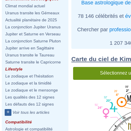
Base astrologique de
Climat mondial actuel
Uranus transite les Gémeaux
78 146 célébrités et
év
Actualité planétaire de 2025
La conjonction Jupiter Uranus
Chercher par
professi
Jupiter et Saturne en Verseau
La conjonction Saturne Pluton
1 207 3
Jupiter arrive en Sagittaire
Uranus transite le Taureau
Carte du ciel de Kim
Saturne transite le Capricorne
Lifestyle
Sélectionnez u
Le zodiaque et l'hésitation
Le zodiaque et la timidité
09'
Le zodiaque et le mensonge
2°
26'
4°
Les qualités des 12 signes
32'
20°
Les défauts des 12 signes
51'
24°
+
Voir tous les articles
10
Compatibilité
Astrologie et compatibilité