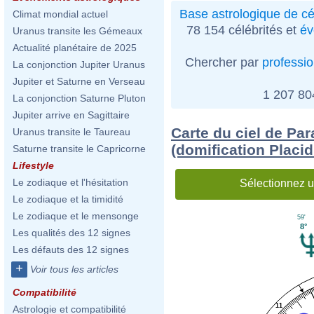
Base astrologique de cé
Climat mondial actuel
78 154 célébrités et
év
Uranus transite les Gémeaux
Actualité planétaire de 2025
Chercher par
professi
La conjonction Jupiter Uranus
Jupiter et Saturne en Verseau
1 207 8
La conjonction Saturne Pluton
Jupiter arrive en Sagittaire
Carte du ciel de P
Uranus transite le Taureau
(domification Placi
Saturne transite le Capricorne
Lifestyle
Le zodiaque et l'hésitation
Sélectionnez u
Le zodiaque et la timidité
Le zodiaque et le mensonge
59'
8°
Les qualités des 12 signes
Les défauts des 12 signes
+
Voir tous les articles
Compatibilité
11
Astrologie et compatibilité