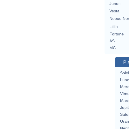
Junon
Vesta
Noeud No
Lilith
Fortune
AS
MC
Pl
Solei
Lun
Merc
Vén
Mar
Jupit
Satu
Uran
Nept