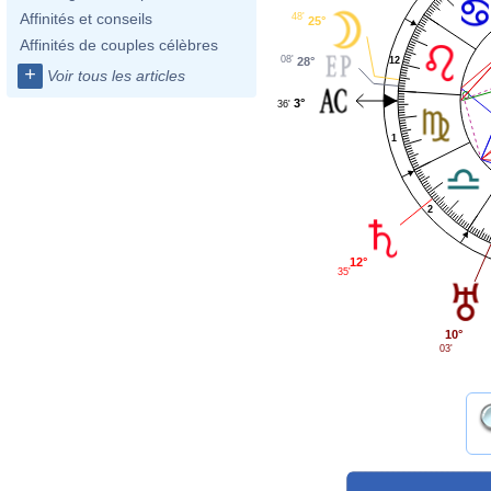
Affinités et conseils
48'
25°
Affinités de couples célèbres
08'
12
28°
+
Voir tous les articles
3°
36'
1
2
12°
35'
10°
03'