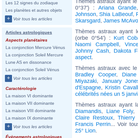
Thèmes astraux ayant le 
Les 12 signes du zodiaque
0°37') :
Ariana Grande
Les planètes et autres objets
Johnson
,
Shia LaBeouf
,
+
Voir tous les articles
Skarsgard
,
James McAvo
Thèmes astraux ayant l
Articles astrologiques
(orbe 0°54') :
Kurt Cob
Aspects planétaires
Naomi Campbell
,
Vinc
La conjonction Mercure Vénus
Johnny Cash
,
Dakota F
La conjonction Soleil Mercure
aspect
.
Lune AS en dissonance
Thèmes astraux avec le
La conjonction Soleil Vénus
Bradley Cooper
,
Diane
+
Voir tous les articles
Miyazaki
,
January Jone
d'Espagne
,
Kristin Cavall
Caractérologie
célébrités nées un 5 janvi
La maison VI dominante
La maison VII dominante
Thèmes astraux ayant l
Diamandis
,
Liane Foly
La maison VIII dominante
Claire Restoux
,
Thierry
La maison IX dominante
Francis Perrin
... Voir to
+
Voir tous les articles
25° Lion
.
Évènements astrologiques