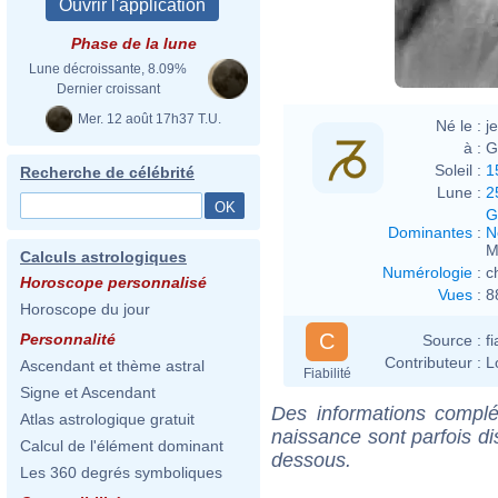
Phase de la lune
Lune décroissante, 8.09%
Dernier croissant
Mer. 12 août 17h37 T.U.
Né le :
j
à :
G
Soleil :
1
Recherche de célébrité
Lune :
2
G
Dominantes
:
N
M
Calculs astrologiques
Numérologie
:
c
Horoscope personnalisé
Vues
:
8
Horoscope du jour
C
Personnalité
Source :
f
Contributeur :
L
Ascendant et thème astral
Fiabilité
Signe et Ascendant
Des informations complé
Atlas astrologique gratuit
naissance sont parfois di
Calcul de l'élément dominant
dessous.
Les 360 degrés symboliques