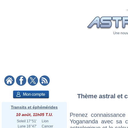
Une nouve
Thème astral et 
Transits et éphémérides
Prenez connaissance
10 août, 11h05 T.U.
Yogananda avec sa car
Soleil
17°51'
Lion
Lune
16°47'
Cancer
astrologique et le calc