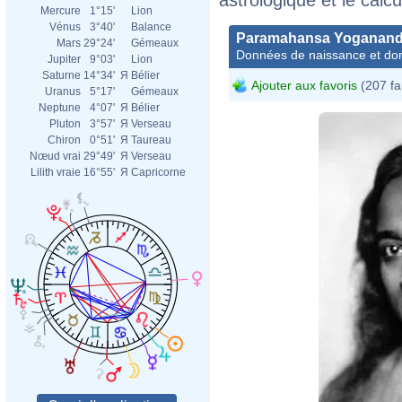
Mercure
1°15'
Lion
Vénus
3°40'
Balance
Paramahansa Yoganan
Mars
29°24'
Gémeaux
Données de naissance et dom
Jupiter
9°03'
Lion
Saturne
14°34'
Я
Bélier
Ajouter aux favoris
(207 fa
Uranus
5°17'
Gémeaux
Neptune
4°07'
Я
Bélier
Pluton
3°57'
Я
Verseau
Chiron
0°51'
Я
Taureau
Nœud vrai
29°49'
Я
Verseau
Lilith vraie
16°55'
Я
Capricorne