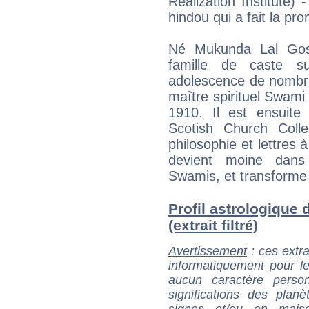
Realization Institute)
hindou qui a fait la pr
Né Mukunda Lal Gos
famille de caste su
adolescence de nombre
maître spirituel Swami
1910. Il est ensuite 
Scotish Church Colle
philosophie et lettres à
devient moine dans
Swamis, et transform
Profil astrologiqu
(extrait filtré)
Avertissement
: ces extra
informatiquement pour le
aucun caractère perso
significations des pla
signes et/ou en maiso