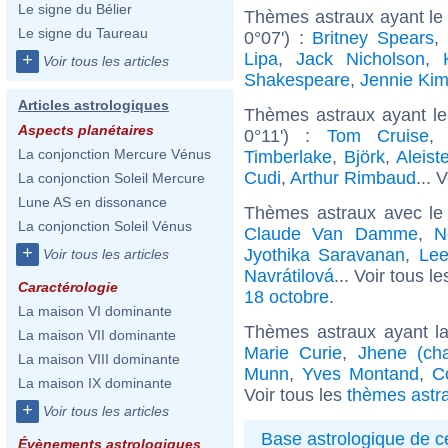
Le signe du Bélier
Thèmes astraux ayant le
Le signe du Taureau
0°07') :
Britney Spears
,
Lipa
,
Jack Nicholson
,
+
Voir tous les articles
Shakespeare
,
Jennie Ki
Articles astrologiques
Thèmes astraux ayant le
Aspects planétaires
0°11') :
Tom Cruise
La conjonction Mercure Vénus
Timberlake
,
Björk
,
Aleist
Cudi
,
Arthur Rimbaud
... 
La conjonction Soleil Mercure
Lune AS en dissonance
Thèmes astraux avec le
La conjonction Soleil Vénus
Claude Van Damme
,
N
+
Jyothika Saravanan
,
Lee
Voir tous les articles
Navrátilová
... Voir tous l
Caractérologie
18 octobre
.
La maison VI dominante
Thèmes astraux ayant l
La maison VII dominante
Marie Curie
,
Jhene (ch
La maison VIII dominante
Munn
,
Yves Montand
,
C
La maison IX dominante
Voir tous les
thèmes astr
+
Voir tous les articles
Base astrologique de cé
Évènements astrologiques