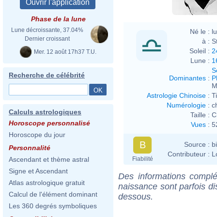
Phase de la lune
Lune décroissante, 37.04%
Né le :
l
Dernier croissant
à :
S
Soleil :
2
Mer. 12 août 17h37 T.U.
Lune :
1
S
Recherche de célébrité
Dominantes
:
P
M
Astrologie Chinoise
:
T
Numérologie
:
c
Calculs astrologiques
Taille :
C
Horoscope personnalisé
Vues
:
5
Horoscope du jour
B
Source :
b
Personnalité
Contributeur :
L
Fiabilité
Ascendant et thème astral
Signe et Ascendant
Des informations complé
Atlas astrologique gratuit
naissance sont parfois di
Calcul de l'élément dominant
dessous.
Les 360 degrés symboliques