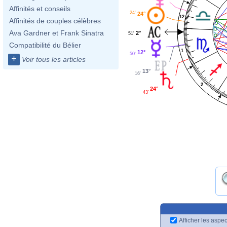
Affinités et conseils
24'
24°
12
Affinités de couples célèbres
Ava Gardner et Frank Sinatra
2°
51'
Compatibilité du Bélier
1
12°
50'
+
Voir tous les articles
13°
16'
2
24°
43'
Afficher les aspec