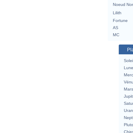
Noeud No
Lilith
Fortune
AS
MC
Pl
Solei
Lun
Merc
Vén
Mar
Jupit
Satu
Uran
Nept
Plut
Chir