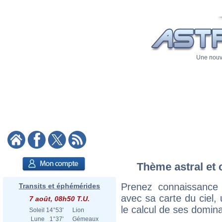
Une nouve
Thème astral et 
Prenez connaissance
Transits et éphémérides
avec sa carte du ciel, 
7 août, 08h50 T.U.
le calcul de ses domina
Soleil
14°53'
Lion
Lune
1°37'
Gémeaux