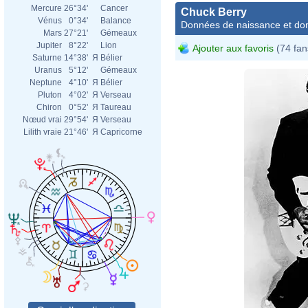
Mercure
26°34'
Cancer
Chuck Berry
Vénus
0°34'
Balance
Données de naissance et dom
Mars
27°21'
Gémeaux
Jupiter
8°22'
Lion
Ajouter aux favoris
(74 fan
Saturne
14°38'
Я
Bélier
Uranus
5°12'
Gémeaux
Neptune
4°10'
Я
Bélier
Pluton
4°02'
Я
Verseau
Chiron
0°52'
Я
Taureau
Nœud vrai
29°54'
Я
Verseau
Lilith vraie
21°46'
Я
Capricorne