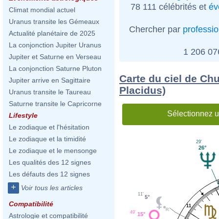
78 111 célébrités et
év
Climat mondial actuel
Uranus transite les Gémeaux
Chercher par
professi
Actualité planétaire de 2025
La conjonction Jupiter Uranus
1 206 0
Jupiter et Saturne en Verseau
La conjonction Saturne Pluton
Carte du ciel de Ch
Jupiter arrive en Sagittaire
Placidus)
Uranus transite le Taureau
Saturne transite le Capricorne
Sélectionnez u
Lifestyle
Le zodiaque et l'hésitation
Le zodiaque et la timidité
29'
26°
Le zodiaque et le mensonge
Les qualités des 12 signes
Les défauts des 12 signes
+
Voir tous les articles
11'
5°
Compatibilité
11
49'
15°
Astrologie et compatibilité