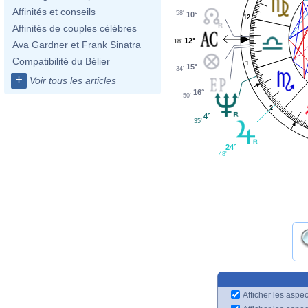
Affinités et conseils
58'
10°
12
Affinités de couples célèbres
12°
18'
Ava Gardner et Frank Sinatra
Compatibilité du Bélier
1
15°
34'
+
Voir tous les articles
16°
50'
2
4°
35'
24°
48'
Afficher les aspec