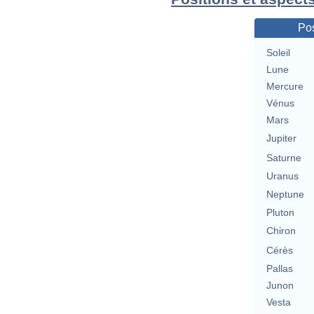
Pos
Soleil
Lune
Mercure
Vénus
Mars
Jupiter
Saturne
Uranus
Neptune
Pluton
Chiron
Cérès
Pallas
Junon
Vesta