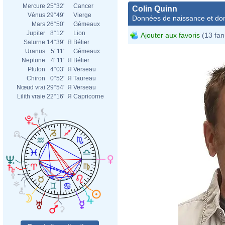
Mercure
25°32'
Cancer
Colin Quinn
Vénus
29°49'
Vierge
Données de naissance et dom
Mars
26°50'
Gémeaux
Jupiter
8°12'
Lion
Ajouter aux favoris
(13 fan
Saturne
14°39'
Я
Bélier
Uranus
5°11'
Gémeaux
Neptune
4°11'
Я
Bélier
Pluton
4°03'
Я
Verseau
Chiron
0°52'
Я
Taureau
Nœud vrai
29°54'
Я
Verseau
Lilith vraie
22°16'
Я
Capricorne