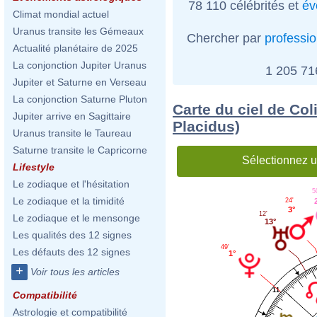
78 110 célébrités et
év
Climat mondial actuel
Uranus transite les Gémeaux
Chercher par
professi
Actualité planétaire de 2025
La conjonction Jupiter Uranus
1 205 7
Jupiter et Saturne en Verseau
La conjonction Saturne Pluton
Carte du ciel de Col
Jupiter arrive en Sagittaire
Placidus)
Uranus transite le Taureau
Saturne transite le Capricorne
Sélectionnez u
Lifestyle
Le zodiaque et l'hésitation
5
Le zodiaque et la timidité
24'
3°
12'
Le zodiaque et le mensonge
13°
Les qualités des 12 signes
49'
Les défauts des 12 signes
1°
+
Voir tous les articles
11
Compatibilité
Astrologie et compatibilité