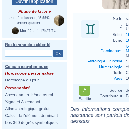
Phase de la lune
Lune décroissante, 45.55%
Né le :
s
Dernier quartier
B
à :
U
Mer. 12 août 17h37 T.U.
Soleil :
1
Lune :
1
Recherche de célébrité
G
Dominantes
:
M
M
Astrologie Chinoise
:
S
Calculs astrologiques
Numérologie
:
c
Taille :
C
Horoscope personnalisé
Vues
:
1
Horoscope du jour
Personnalité
A
Source :
d
Ascendant et thème astral
Contributeur :
E
Fiabilité
Signe et Ascendant
Des informations complé
Atlas astrologique gratuit
naissance sont parfois di
Calcul de l'élément dominant
dessous.
Les 360 degrés symboliques