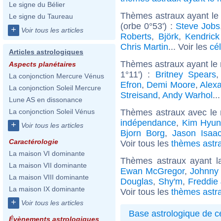
Le signe du Bélier
Thèmes astraux ayant le
Le signe du Taureau
(orbe 0°53') :
Steve Jobs
+
Voir tous les articles
Roberts
,
Björk
,
Kendric
Chris Martin
... Voir les
cé
Articles astrologiques
Thèmes astraux ayant le
Aspects planétaires
1°11') :
Britney Spears
La conjonction Mercure Vénus
Efron
,
Demi Moore
,
Alex
La conjonction Soleil Mercure
Streisand
,
Andy Warhol
..
Lune AS en dissonance
Thèmes astraux avec le
La conjonction Soleil Vénus
indépendance
,
Kim Hyu
+
Voir tous les articles
Bjorn Borg
,
Jason Isaa
Caractérologie
Voir tous les
thèmes astra
La maison VI dominante
Thèmes astraux ayant 
La maison VII dominante
Ewan McGregor
,
Johnny
La maison VIII dominante
Douglas
,
Shy'm
,
Freddie 
La maison IX dominante
Voir tous les
thèmes astr
+
Voir tous les articles
Base astrologique de cé
Évènements astrologiques