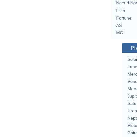
Noeud No
Lilith
Fortune
AS
MC
Pl
Solei
Lun
Merc
Vén
Mar
Jupit
Satu
Uran
Nept
Plut
Chir